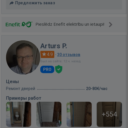
Предложить заказ
Pieslēdz Enefit elektrību un ietaupi!
Arturs P.
4.9
·
30 отзывов
Был на сайте: 12 ч. назад
PRO
Цены
Ремонт дверей
20-80€/час
Примеры работ
+554