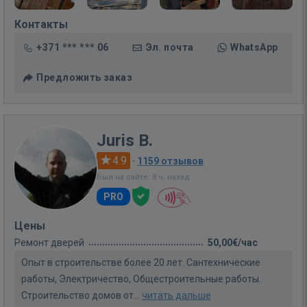
Контакты
+371 *** *** 06
Эл. почта
WhatsApp
Предложить заказ
Juris B.
4.9
·
1159 отзывов
Был на сайте: 8 ч. назад
PRO
Цены
Ремонт дверей
50,00€/час
Опыт в строительстве более 20 лет. Сантехнические
работы, Электричество, Общестроительные работы.
Строительство домов от...
читать дальше