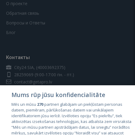
О проекте
Обратная связь
Вопросы и Ответы
Блог
Контакты
City24 SIA, (40003692375)
28259069
(9:00-17:00 пн. - пт.)
contact@getapro.lv
Mums rūp jūsu konfidencialitāte
Mēs un mūsu
270
partneri glabājam un piekļūstam personas
datiem, piemēram, pārlūkošanas datiem vai unikālajiem
identifikatoriem jūsu ierīcē. Izvēloties opciju “Es piekrītu”, tiek
Страны
aktivizētas izsekošanas tehnoloģijas, kas atbalsta zem virsraksta
Эстония
“Mēs un mūsu partneri apstrādājam datus, lai sniegtu” norādītos
mērķus, savukārt izvēloties opciju “Noraidīt visu” vai atsaucot