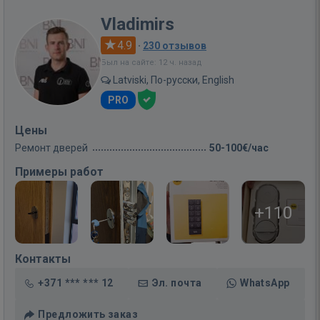
Vladimirs
4.9
·
230 отзывов
Был на сайте: 12 ч. назад
Latviski, По-русски, English
PRO
Цены
Ремонт дверей
50-100€/час
Примеры работ
+110
Контакты
+371 *** *** 12
Эл. почта
WhatsApp
Предложить заказ