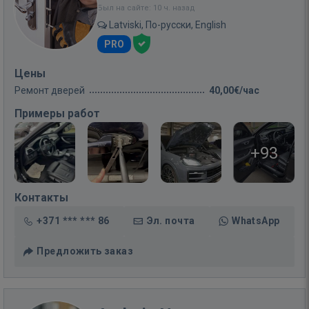
Был на сайте: 10 ч. назад
Latviski, По-русски, English
PRO
Цены
Ремонт дверей
40,00€/час
Примеры работ
+93
Контакты
+371 *** *** 86
Эл. почта
WhatsApp
Предложить заказ