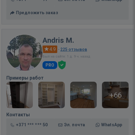
Предложить заказ
Andris M.
4.9
·
225 отзывов
Был на сайте: 1 д. 9 ч. назад
PRO
Примеры работ
+66
Контакты
+371 *** *** 50
Эл. почта
WhatsApp