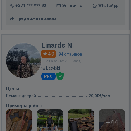
+371 *** *** 92
Эл. почта
WhatsApp
Предложить заказ
Linards N.
4.9
·
94 отзывов
Был на сайте: 7 ч. назад
Latviski
PRO
Цены
Ремонт дверей
20,00€/час
Примеры работ
+44