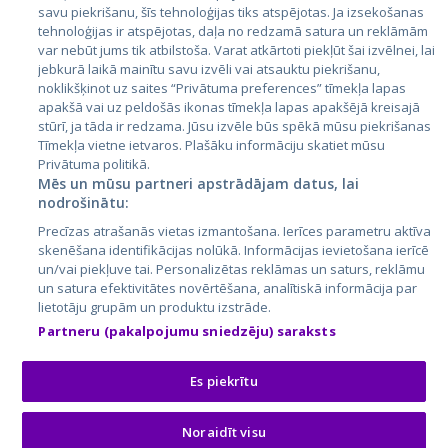
Латвия
savu piekrišanu, šīs tehnoloģijas tiks atspējotas. Ja izsekošanas
tehnoloģijas ir atspējotas, daļa no redzamā satura un reklāmām
Литва
var nebūt jums tik atbilstoša. Varat atkārtoti piekļūt šai izvēlnei, lai
jebkurā laikā mainītu savu izvēli vai atsauktu piekrišanu,
noklikšķinot uz saites “Privātuma preferences” tīmekļa lapas
apakšā vai uz peldošās ikonas tīmekļa lapas apakšējā kreisajā
stūrī, ja tāda ir redzama. Jūsu izvēle būs spēkā mūsu piekrišanas
Tīmekļa vietne ietvaros. Plašāku informāciju skatiet mūsu
Privātuma politikā.
Mēs un mūsu partneri apstrādājam datus, lai
nodrošinātu:
City24.lv
CVbankas.lt
Precīzas atrašanās vietas izmantošana. Ierīces parametru aktīva
City24.ee
Kainos.lt
skenēšana identifikācijas nolūkā. Informācijas ievietošana ierīcē
un/vai piekļuve tai. Personalizētas reklāmas un saturs, reklāmu
GetaPro.lv
Paslaugos.lt
un satura efektivitātes novērtēšana, analītiskā informācija par
GetaPro.ee
auto24.ee
lietotāju grupām un produktu izstrāde.
Skelbiu.lt
KV.ee
Partneru (pakalpojumu sniedzēju) saraksts
Autoplius.lt
Osta.ee
Aruodas.lt
KuldneBörs.ee
Es piekrītu
Noraidīt visu