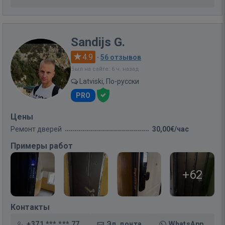
Sandijs G.
4.9
·
56 отзывов
Был на сайте: 6 ч. назад
Latviski, По-русски
PRO
Цены
Ремонт дверей
30,00€/час
Примеры работ
+62
Контакты
+371 *** *** 77
Эл. почта
WhatsApp