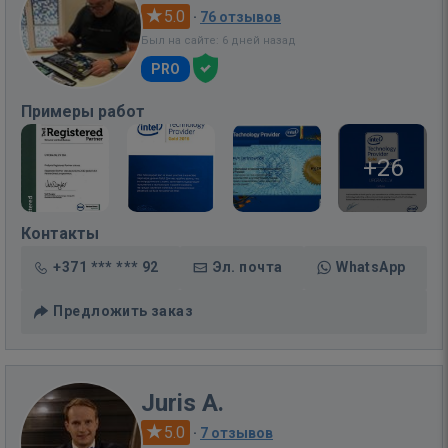
5.0
·
76 отзывов
Был на сайте: 6 дней назад
PRO
Примеры работ
+26
Контакты
+371 *** *** 92
Эл. почта
WhatsApp
Предложить заказ
Juris A.
5.0
·
7 отзывов