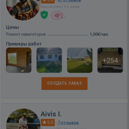
·
67 отзывов
Был на сайте: 5 ч. назад
Цены
Ремонт навигаторов
1,00€/час
Примеры работ
+254
СОЗДАТЬ ЗАКАЗ
Aivis I.
5.0
·
7 отзывов