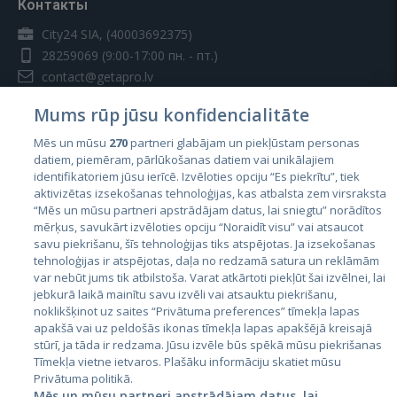
Контакты
City24 SIA, (40003692375)
28259069
(9:00-17:00 пн. - пт.)
contact@getapro.lv
Mums rūp jūsu konfidencialitāte
Mēs un mūsu
270
partneri glabājam un piekļūstam personas
datiem, piemēram, pārlūkošanas datiem vai unikālajiem
identifikatoriem jūsu ierīcē. Izvēloties opciju “Es piekrītu”, tiek
Страны
aktivizētas izsekošanas tehnoloģijas, kas atbalsta zem virsraksta
Эстония
“Mēs un mūsu partneri apstrādājam datus, lai sniegtu” norādītos
mērķus, savukārt izvēloties opciju “Noraidīt visu” vai atsaucot
Латвия
savu piekrišanu, šīs tehnoloģijas tiks atspējotas. Ja izsekošanas
tehnoloģijas ir atspējotas, daļa no redzamā satura un reklāmām
Литва
var nebūt jums tik atbilstoša. Varat atkārtoti piekļūt šai izvēlnei, lai
jebkurā laikā mainītu savu izvēli vai atsauktu piekrišanu,
noklikšķinot uz saites “Privātuma preferences” tīmekļa lapas
apakšā vai uz peldošās ikonas tīmekļa lapas apakšējā kreisajā
stūrī, ja tāda ir redzama. Jūsu izvēle būs spēkā mūsu piekrišanas
Tīmekļa vietne ietvaros. Plašāku informāciju skatiet mūsu
Privātuma politikā.
Mēs un mūsu partneri apstrādājam datus, lai