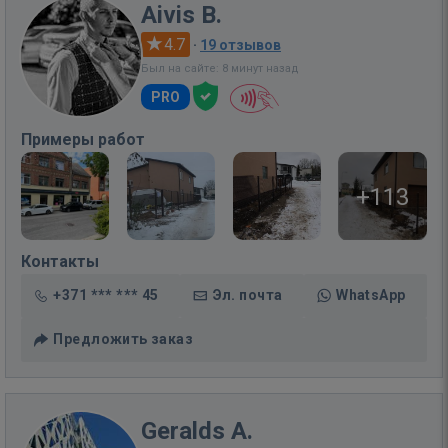
Aivis B.
4.7
·
19 отзывов
Был на сайте: 8 минут назад
PRO
Примеры работ
+113
Контакты
+371 *** *** 45
Эл. почта
WhatsApp
Предложить заказ
Geralds A.