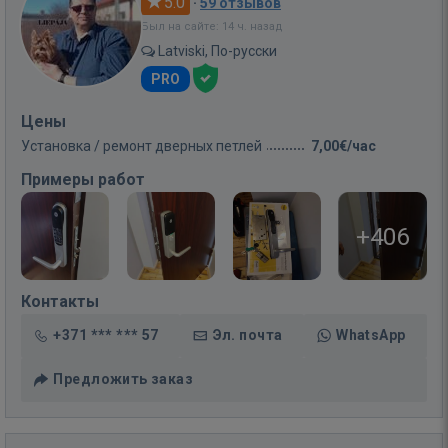
5.0
·
59 отзывов
Был на сайте: 14 ч. назад
Latviski, По-русски
PRO
Цены
Установка / ремонт дверных петлей
7,00€/час
Примеры работ
+406
Контакты
+371 *** *** 57
Эл. почта
WhatsApp
Предложить заказ