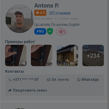
Antons P.
4.9
·
107 отзывов
Был на сайте: 2 ч. 27 мин. назад
Latviski, По-русски, English
PRO
Примеры работ
+234
Контакты
+371 *** *** 07
Эл. почта
WhatsApp
Предложить заказ