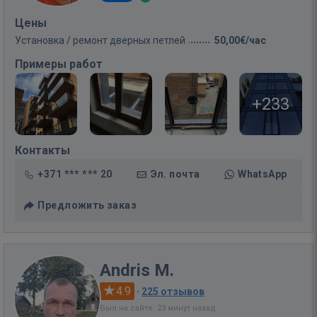
Цены
Установка / ремонт дверных петлей
50,00€/час
Примеры работ
+233
Контакты
+371 *** *** 20
Эл. почта
WhatsApp
Предложить заказ
Andris M.
4.9
·
225 отзывов
Был на сайте: 23 минут назад