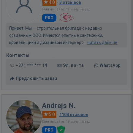
4.0
·
3 отзывов
Был на сайте: 14 минут назад
PRO
Привет. Мы — строительная бригада с недавно
созданным ООО. Имеются опытные сантехники,
кровельщики и дизайнеры интерьеро...
читать дальше
Контакты
+371 *** *** 14
Эл. почта
WhatsApp
Предложить заказ
Andrejs N.
5.0
·
1108 отзывов
Был на сайте: 19 минут назад
PRO