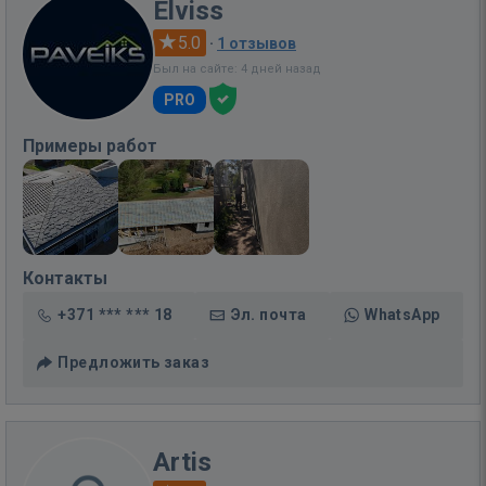
Elviss
5.0
·
1 отзывов
Был на сайте: 4 дней назад
PRO
Примеры работ
Контакты
+371 *** *** 18
Эл. почта
WhatsApp
Предложить заказ
Artis