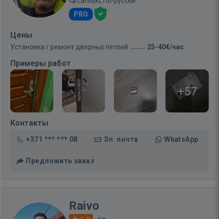
Latviski, По-русски
PRO
Цены
Установка / ремонт дверных петлей
25-40€/час
Примеры работ
+57
Контакты
+371 *** *** 08
Эл. почта
WhatsApp
Предложить заказ
Raivo