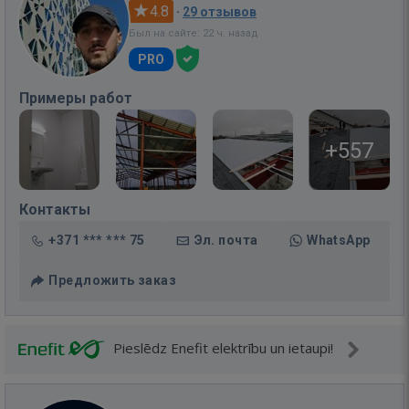
4.8
·
29 отзывов
Был на сайте: 22 ч. назад
PRO
Примеры работ
+557
Контакты
+371 *** *** 75
Эл. почта
WhatsApp
Предложить заказ
Pieslēdz Enefit elektrību un ietaupi!