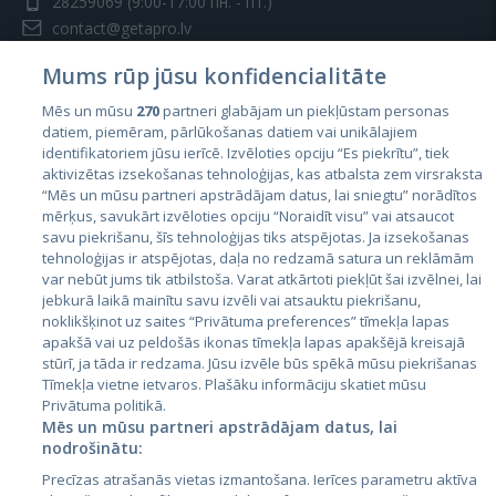
28259069
(9:00-17:00 пн. - пт.)
contact@getapro.lv
Mums rūp jūsu konfidencialitāte
Mēs un mūsu
270
partneri glabājam un piekļūstam personas
datiem, piemēram, pārlūkošanas datiem vai unikālajiem
identifikatoriem jūsu ierīcē. Izvēloties opciju “Es piekrītu”, tiek
Страны
aktivizētas izsekošanas tehnoloģijas, kas atbalsta zem virsraksta
Эстония
“Mēs un mūsu partneri apstrādājam datus, lai sniegtu” norādītos
mērķus, savukārt izvēloties opciju “Noraidīt visu” vai atsaucot
Латвия
savu piekrišanu, šīs tehnoloģijas tiks atspējotas. Ja izsekošanas
tehnoloģijas ir atspējotas, daļa no redzamā satura un reklāmām
Литва
var nebūt jums tik atbilstoša. Varat atkārtoti piekļūt šai izvēlnei, lai
jebkurā laikā mainītu savu izvēli vai atsauktu piekrišanu,
noklikšķinot uz saites “Privātuma preferences” tīmekļa lapas
apakšā vai uz peldošās ikonas tīmekļa lapas apakšējā kreisajā
stūrī, ja tāda ir redzama. Jūsu izvēle būs spēkā mūsu piekrišanas
Tīmekļa vietne ietvaros. Plašāku informāciju skatiet mūsu
Privātuma politikā.
Mēs un mūsu partneri apstrādājam datus, lai
nodrošinātu:
City24.lv
CVbankas.lt
Precīzas atrašanās vietas izmantošana. Ierīces parametru aktīva