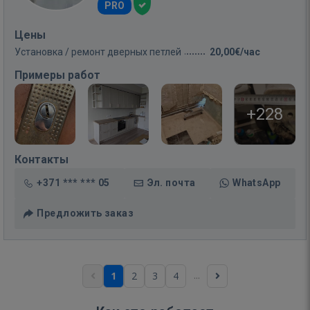
PRO
Цены
Установка / ремонт дверных петлей
20,00€/час
Примеры работ
+228
Контакты
+371 *** *** 05
Эл. почта
WhatsApp
Предложить заказ
...
1
2
3
4