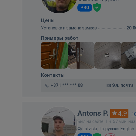
PRO
Цены
Установка и замена замков
20,0
Примеры работ
Контакты
+371 *** *** 08
Эл. почта
Antons P.
4.9
·
1
Был на сайте: 1 ч. 57 мин. на
Latviski, По-русски, English