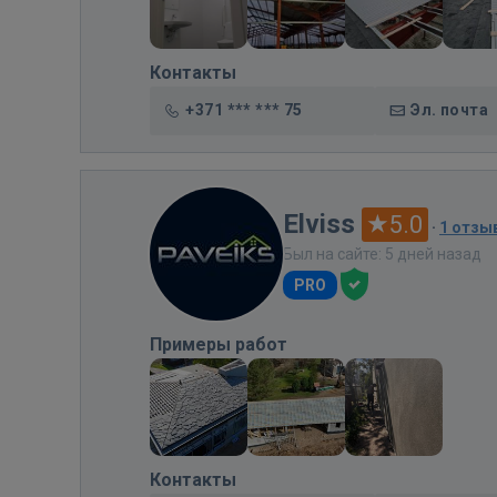
Контакты
+371 *** *** 75
Эл. почта
Elviss
5.0
·
1 отзы
Был на сайте: 5 дней назад
PRO
Примеры работ
Контакты