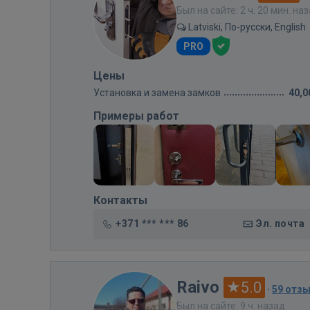
Был на сайте: 2 ч. 20 мин. на
Latviski, По-русски, English
PRO
Цены
Установка и замена замков
40,0
Примеры работ
Контакты
+371 *** *** 86
Эл. почта
Raivo
5.0
·
59 отз
Был на сайте: 9 ч. назад