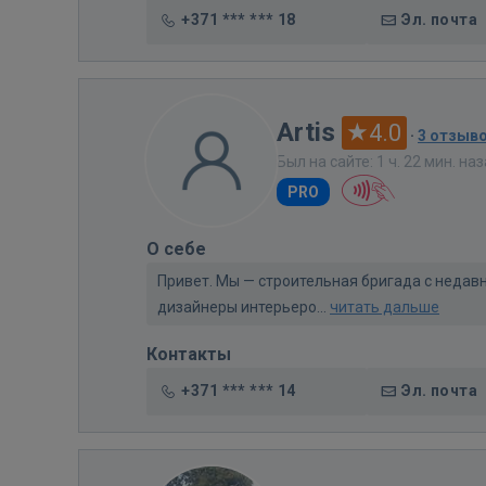
+371 *** *** 18
Эл. почта
Artis
4.0
·
3 отзыв
Был на сайте: 1 ч. 22 мин. на
PRO
О себе
Привет. Мы — строительная бригада с недав
дизайнеры интерьеро...
читать дальше
Контакты
+371 *** *** 14
Эл. почта