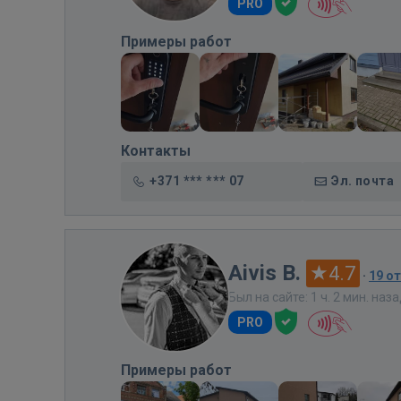
PRO
Примеры работ
Контакты
+371 *** *** 07
Эл. почта
Aivis B.
4.7
·
19 о
Был на сайте: 1 ч. 2 мин. наз
PRO
Примеры работ