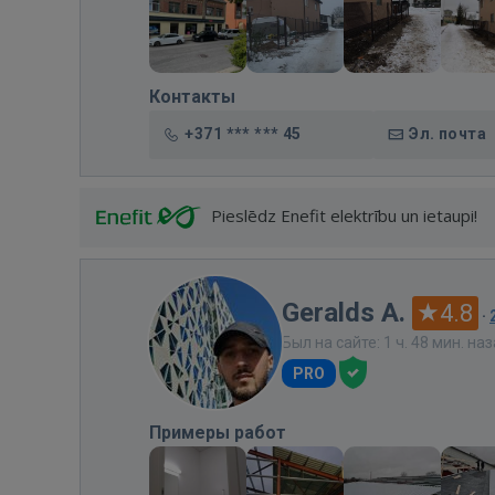
Контакты
+371 *** *** 45
Эл. почта
Pieslēdz Enefit elektrību un ietaupi!
Geralds A.
4.8
·
Был на сайте: 1 ч. 48 мин. на
PRO
Примеры работ