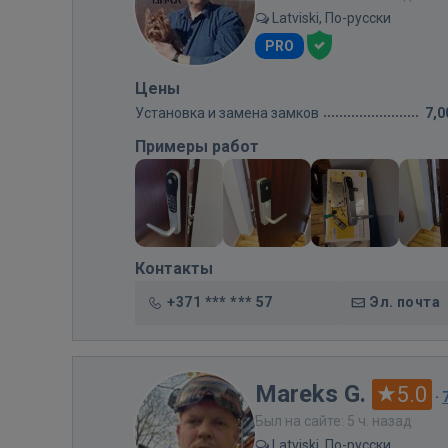
Latviski, По-русски
PRO
Цены
Установка и замена замков
7,0
Примеры работ
Контакты
+371 *** *** 57
Эл. почта
Mareks G.
5.0
·
Был на сайте: 5 ч. назад
Latviski, По-русски