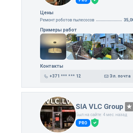
PRO
Цены
Ремонт роботов пылесосов
35,0
Примеры работ
Контакты
+371 *** *** 12
Эл. почта
SIA VLC Group
Был на сайте: 4 мес. назад
PRO