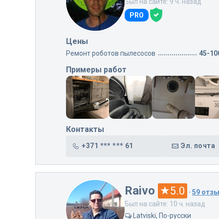
Был на сайте: 9 ч. назад
PRO
Цены
Ремонт роботов пылесосов
45-10
Примеры работ
Контакты
+371 *** *** 61
Эл. почта
Raivo
5.0
·
59 отз
Был на сайте: 10 ч. назад
Latviski, По-русски