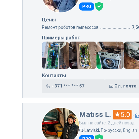
PRO
Цены
Ремонт роботов пылесосов
7,5
Примеры работ
Контакты
+371 *** *** 57
Эл. почта
Matīss L.
5.0
·
6
Был на сайте: 2 дней назад
Latviski, По-русски, English