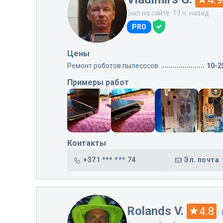
Был на сайте: 13 ч. назад
PRO
Цены
Ремонт роботов пылесосов
10-2
Примеры работ
Контакты
+371 *** *** 74
Эл. почта
Rolands V.
4.8
·