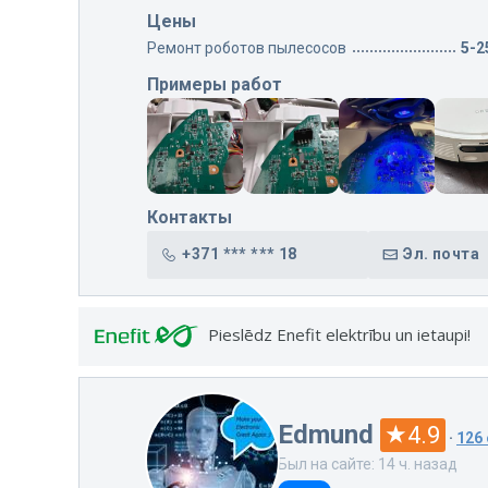
Цены
Ремонт роботов пылесосов
5-2
Примеры работ
Контакты
+371 *** *** 18
Эл. почта
Pieslēdz Enefit elektrību un ietaupi!
Edmund
4.9
·
126
Был на сайте: 14 ч. назад