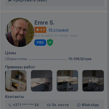
Предложить заказ
Emre S.
4.9
·
55 отзывов
Был на сайте: 3 ч. 46 мин. назад
PRO
Цены
Сборка стола
10-30€/Штука
Примеры работ
+58
Контакты
+371 *** *** 54
Эл. почта
WhatsApp