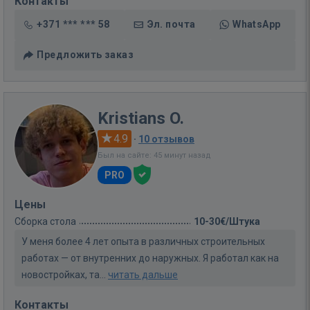
Контакты
+371 *** *** 58
Эл. почта
WhatsApp
Предложить заказ
Kristians O.
4.9
·
10 отзывов
Был на сайте: 45 минут назад
PRO
Цены
Сборка стола
10-30€/Штука
У меня более 4 лет опыта в различных строительных
работах — от внутренних до наружных. Я работал как на
новостройках, та...
читать дальше
Контакты