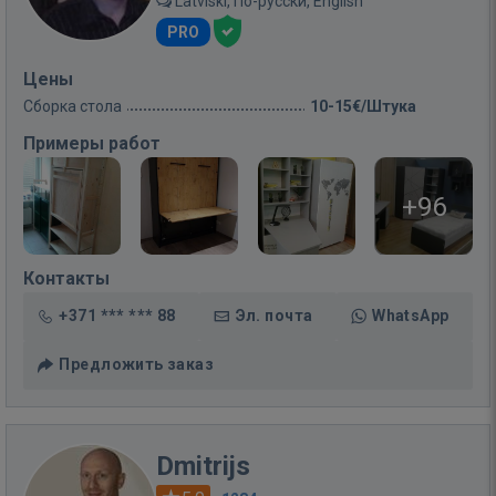
Latviski, По-русски, English
PRO
Цены
Сборка стола
10-15€/Штука
Примеры работ
+96
Контакты
+371 *** *** 88
Эл. почта
WhatsApp
Предложить заказ
Dmitrijs