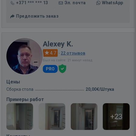
+371 *** *** 13
Эл. почта
WhatsApp
Предложить заказ
Alexey K.
4.7
·
22 отзывов
Был на сайте: 21 минут назад
PRO
Цены
Сборка стола
20,00€/Штука
Примеры работ
+23