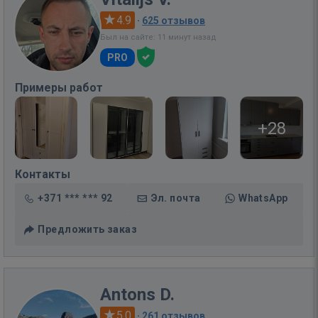
4.9
·
625 отзывов
Был на сайте: 11 минут назад
PRO
Примеры работ
+28
Контакты
+371 *** *** 92
Эл. почта
WhatsApp
Предложить заказ
Antons D.
5.0
·
261 отзывов