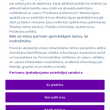
var nebūt jums tik atbilstoša. Varat atkārtoti piekļūt šai izvēlnei, lai
jebkurā laikā mainītu savu izvēli vai atsauktu piekrišanu,
noklikšķinot uz saites “Privātuma preferences” tīmekļa lapas
apakšā vai uz peldošās ikonas tīmekļa lapas apakšējā kreisajā
stūrī, ja tāda ir redzama. Jūsu izvēle būs spēkā mūsu piekrišanas
Tīmekļa vietne ietvaros. Plašāku informāciju skatiet mūsu
Privātuma politikā.
Mēs un mūsu partneri apstrādājam datus, lai
nodrošinātu:
City24.lv
CVbankas.lt
Precīzas atrašanās vietas izmantošana. Ierīces parametru aktīva
City24.ee
Kainos.lt
skenēšana identifikācijas nolūkā. Informācijas ievietošana ierīcē
un/vai piekļuve tai. Personalizētas reklāmas un saturs, reklāmu
GetaPro.lv
Paslaugos.lt
un satura efektivitātes novērtēšana, analītiskā informācija par
GetaPro.ee
auto24.ee
lietotāju grupām un produktu izstrāde.
Skelbiu.lt
KV.ee
Partneru (pakalpojumu sniedzēju) saraksts
Autoplius.lt
Osta.ee
Aruodas.lt
KuldneBörs.ee
Es piekrītu
Noraidīt visu
© 2026 GetaPro. Все права защищены.
Rādīt mērķus