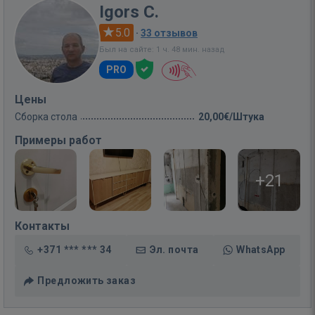
Igors C.
5.0
·
33 отзывов
Был на сайте: 1 ч. 48 мин. назад
PRO
Цены
Сборка стола
20,00€/Штука
Примеры работ
+21
Контакты
+371 *** *** 34
Эл. почта
WhatsApp
Предложить заказ