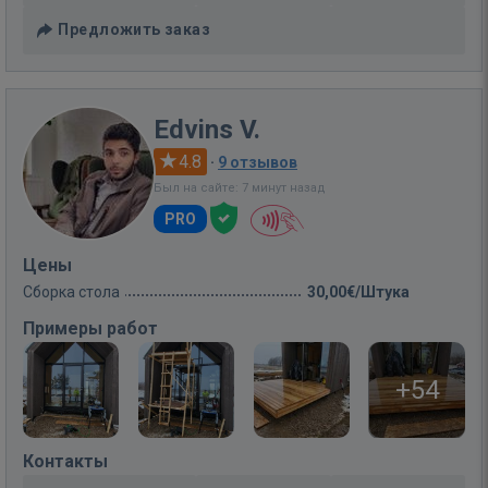
Предложить заказ
Edvins V.
4.8
·
9 отзывов
Был на сайте: 7 минут назад
PRO
Цены
Сборка стола
30,00€/Штука
Примеры работ
+54
Контакты