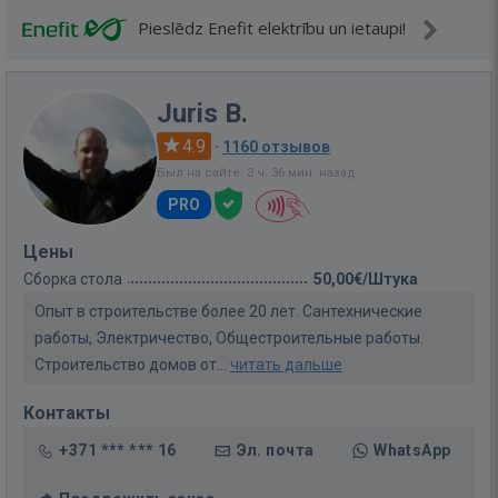
Pieslēdz Enefit elektrību un ietaupi!
Juris B.
4.9
·
1160 отзывов
Был на сайте: 3 ч. 36 мин. назад
PRO
Цены
Сборка стола
50,00€/Штука
Опыт в строительстве более 20 лет. Сантехнические
работы, Электричество, Общестроительные работы.
Строительство домов от...
читать дальше
Контакты
+371 *** *** 16
Эл. почта
WhatsApp