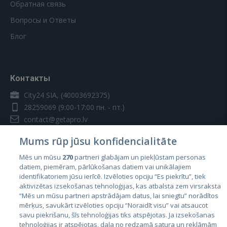
Обратная связь
Вопросы и Ответы
Блог
Контакты
City24 SIA, (40003692375)
28259069
(9:00-17:00 пн. - пт.)
contact@getapro.lv
Mums rūp jūsu konfidencialitāte
Mēs un mūsu
270
partneri glabājam un piekļūstam personas
datiem, piemēram, pārlūkošanas datiem vai unikālajiem
identifikatoriem jūsu ierīcē. Izvēloties opciju “Es piekrītu”, tiek
Страны
aktivizētas izsekošanas tehnoloģijas, kas atbalsta zem virsraksta
Эстония
“Mēs un mūsu partneri apstrādājam datus, lai sniegtu” norādītos
mērķus, savukārt izvēloties opciju “Noraidīt visu” vai atsaucot
Латвия
savu piekrišanu, šīs tehnoloģijas tiks atspējotas. Ja izsekošanas
tehnoloģijas ir atspējotas, daļa no redzamā satura un reklāmām
Литва