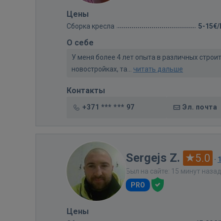
Цены
Сборка кресла
5-15€
О себе
У меня более 4 лет опыта в различных строи
новостройках, та...
читать дальше
Контакты
+371 *** *** 97
Эл. почта
Sergejs Z.
5.0
·
Был на сайте: 15 минут наза
PRO
Цены