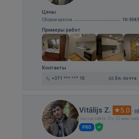
Цены
Сборка кресла
10-35€
Примеры работ
Контакты
+371 *** *** 10
Эл. почта
Vitālijs Z.
5.0
·
6
Был на сайте: 3 ч. 52 мин. на
PRO