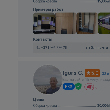
Сборка кресла
15,00€
Примеры работ
Контакты
+371 *** *** 75
Эл. почта
Igors C.
5.0
·
32 
Был на сайте: 15 минут наза
PRO
Цены
Сборка кресла
30,00€