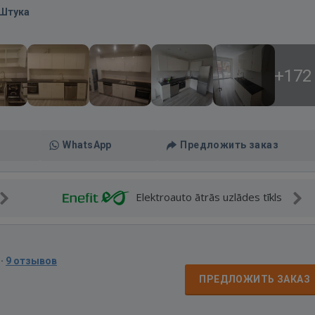
/Штука
+172
WhatsApp
Предложить заказ
Elektroauto ātrās uzlādes tīkls
·
9 отзывов
ПРЕДЛОЖИТЬ ЗАКАЗ