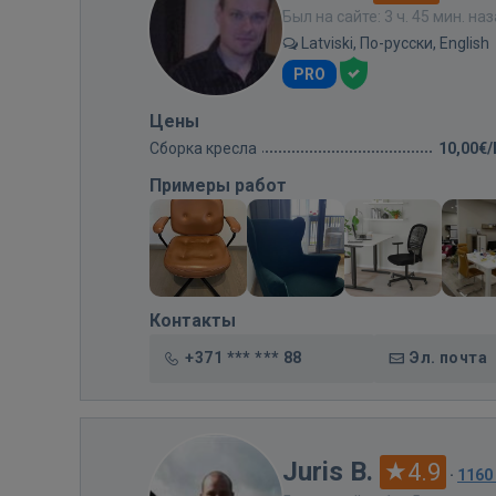
Был на сайте: 3 ч. 45 мин. на
Latviski, По-русски, English
PRO
Цены
Сборка кресла
10,00€
Примеры работ
Контакты
+371 *** *** 88
Эл. почта
Juris B.
4.9
·
1160