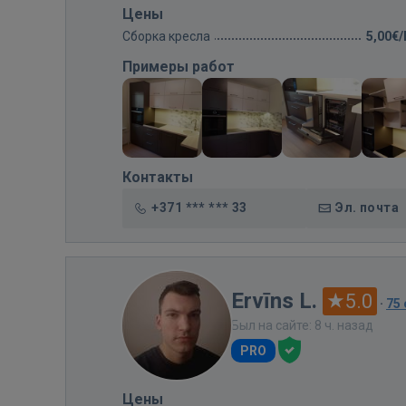
Цены
Сборка кресла
5,00€
Примеры работ
Контакты
+371 *** *** 33
Эл. почта
Ervīns L.
5.0
·
75
Был на сайте: 8 ч. назад
PRO
Цены