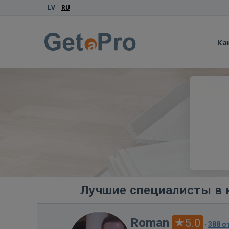
LV
RU
Ка
Лучшие специалисты в 
Roman
5.0
·
388 о