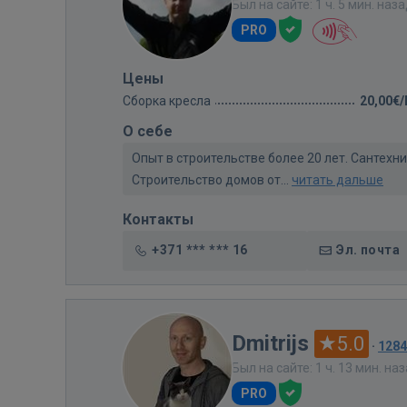
Был на сайте: 1 ч. 5 мин. наз
PRO
Цены
Сборка кресла
20,00€
О себе
Опыт в строительстве более 20 лет. Сантех
Строительство домов от...
читать дальше
Контакты
+371 *** *** 16
Эл. почта
Dmitrijs
5.0
·
128
Был на сайте: 1 ч. 13 мин. на
PRO