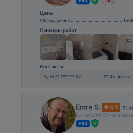
PRO
Цены
Сборка дивана
15-3
Примеры работ
Контакты
+371 *** *** 47
Эл. почта
Emre S.
4.9
·
53 о
Был на сайте: 57 минут наза
PRO