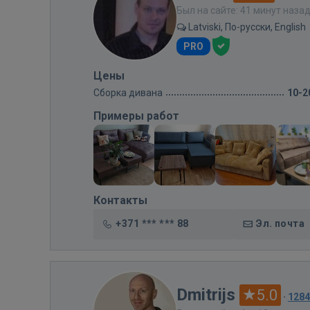
Был на сайте: 41 минут наза
Latviski, По-русски, English
PRO
Цены
Сборка дивана
10-2
Примеры работ
Контакты
+371 *** *** 88
Эл. почта
Dmitrijs
5.0
·
128