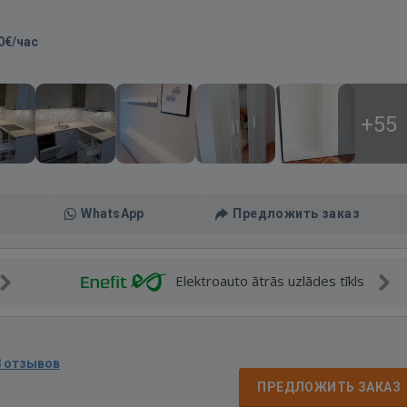
0€/час
+55
WhatsApp
Предложить заказ
Elektroauto ātrās uzlādes tīkls
8 отзывов
ПРЕДЛОЖИТЬ ЗАКАЗ