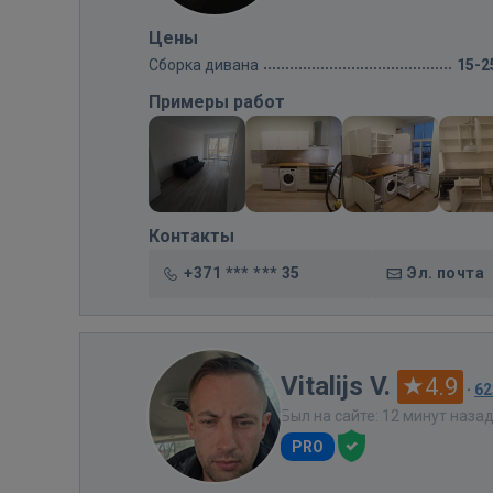
Цены
Сборка дивана
15-2
Примеры работ
Контакты
+371 *** *** 35
Эл. почта
Vitalijs V.
4.9
·
62
Был на сайте: 12 минут наза
PRO