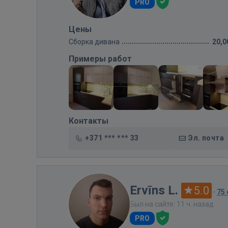
PRO
Цены
Сборка дивана
20,0
Примеры работ
Контакты
+371 *** *** 33
Эл. почта
Ervīns L.
5.0
·
75
Был на сайте: 11 ч. назад
PRO