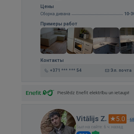
Цены
Сборка дивана
10-3
Примеры работ
Контакты
+371 *** *** 54
Эл. почта
Pieslēdz Enefit elektrību un ietaupi!
Vitālijs Z.
5.0
·
6
Был на сайте: 6 ч. назад