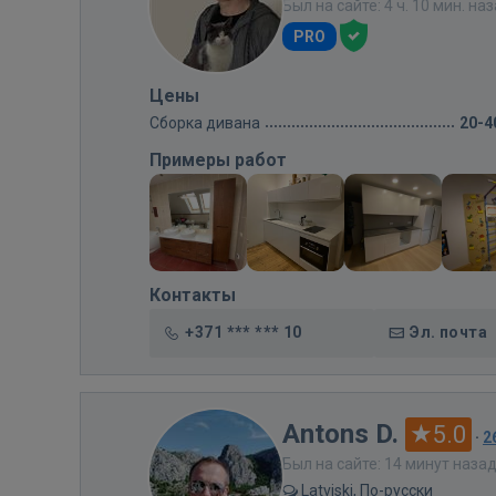
Был на сайте: 4 ч. 10 мин. на
PRO
Цены
Сборка дивана
20-4
Примеры работ
Контакты
+371 *** *** 10
Эл. почта
Antons D.
5.0
·
2
Был на сайте: 14 минут наза
Latviski, По-русски