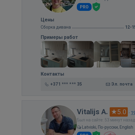
PRO
Цены
Сборка дивана
12-1
Примеры работ
Контакты
+371 *** *** 35
Эл. почта
Vitalijs A.
5.0
·
1
Был на сайте: 53 минут наза
Latviski, По-русски, English