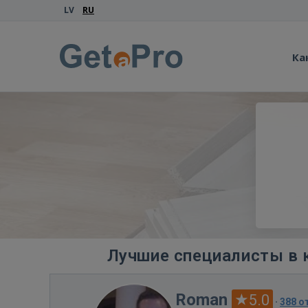
LV
RU
Ка
Лучшие специалисты в 
Roman
5.0
·
388 о