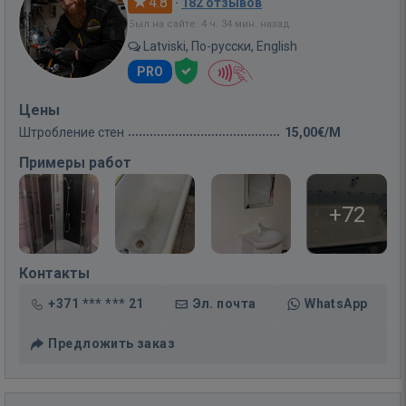
4.8
·
182 отзывов
Был на сайте: 4 ч. 34 мин. назад
Latviski, По-русски, English
PRO
Цены
Штробление стен
15,00€/M
Примеры работ
+72
Контакты
+371 *** *** 21
Эл. почта
WhatsApp
Предложить заказ