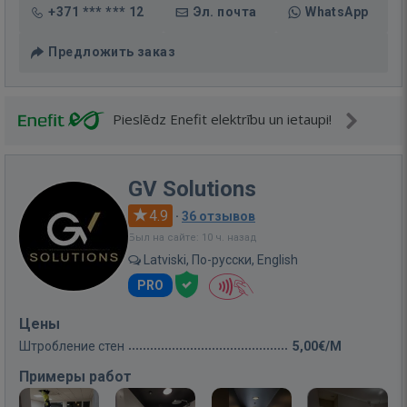
+371 *** *** 12
Эл. почта
WhatsApp
Предложить заказ
Pieslēdz Enefit elektrību un ietaupi!
GV Solutions
4.9
·
36 отзывов
Был на сайте: 10 ч. назад
Latviski, По-русски, English
PRO
Цены
Штробление стен
5,00€/M
Примеры работ