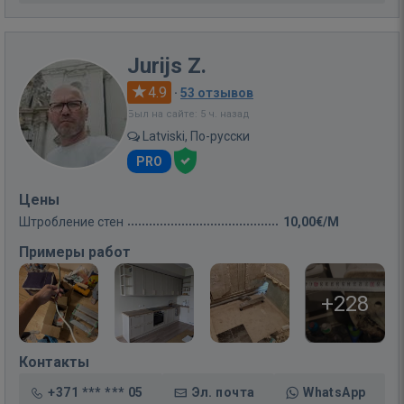
Jurijs Z.
4.9
·
53 отзывов
Был на сайте: 5 ч. назад
Latviski, По-русски
PRO
Цены
Штробление стен
10,00€/M
Примеры работ
+228
Контакты
+371 *** *** 05
Эл. почта
WhatsApp