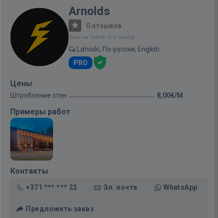
Arnolds
·
0 отзывов
Был на сайте: 5 ч. назад
Latviski, По-русски, English
PRO
Цены
Штробление стен
8,00€/M
Примеры работ
Контакты
+371 *** *** 22
Эл. почта
WhatsApp
Предложить заказ