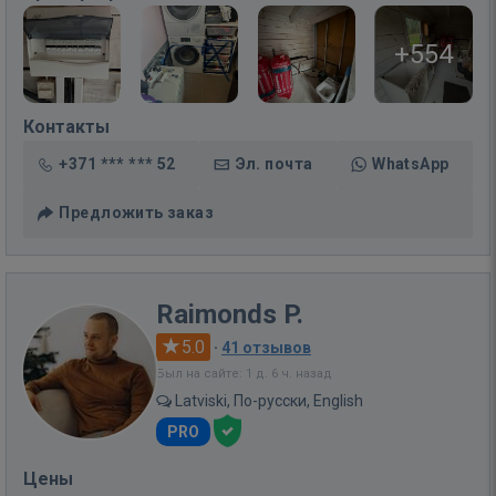
+554
Контакты
+371 *** *** 52
Эл. почта
WhatsApp
Предложить заказ
Raimonds P.
5.0
·
41 отзывов
Был на сайте: 1 д. 6 ч. назад
Latviski, По-русски, English
PRO
Цены