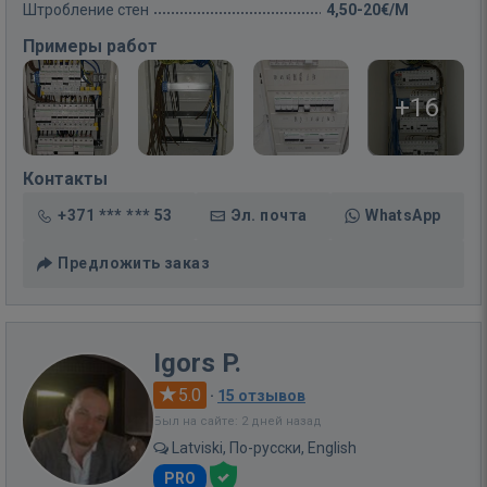
Штробление стен
4,50-20€/M
Примеры работ
+16
Контакты
+371 *** *** 53
Эл. почта
WhatsApp
Предложить заказ
Igors P.
5.0
·
15 отзывов
Был на сайте: 2 дней назад
Latviski, По-русски, English
PRO