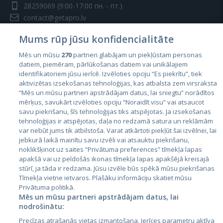
28259069
(9:00-17:00 пн. - пт.)
contact@getapro.lv
Mums rūp jūsu konfidencialitāte
Mēs un mūsu
270
partneri glabājam un piekļūstam personas
datiem, piemēram, pārlūkošanas datiem vai unikālajiem
identifikatoriem jūsu ierīcē. Izvēloties opciju “Es piekrītu”, tiek
Страны
aktivizētas izsekošanas tehnoloģijas, kas atbalsta zem virsraksta
Эстония
“Mēs un mūsu partneri apstrādājam datus, lai sniegtu” norādītos
mērķus, savukārt izvēloties opciju “Noraidīt visu” vai atsaucot
Латвия
savu piekrišanu, šīs tehnoloģijas tiks atspējotas. Ja izsekošanas
tehnoloģijas ir atspējotas, daļa no redzamā satura un reklāmām
Литва
var nebūt jums tik atbilstoša. Varat atkārtoti piekļūt šai izvēlnei, lai
jebkurā laikā mainītu savu izvēli vai atsauktu piekrišanu,
noklikšķinot uz saites “Privātuma preferences” tīmekļa lapas
apakšā vai uz peldošās ikonas tīmekļa lapas apakšējā kreisajā
stūrī, ja tāda ir redzama. Jūsu izvēle būs spēkā mūsu piekrišanas
Tīmekļa vietne ietvaros. Plašāku informāciju skatiet mūsu
Privātuma politikā.
Mēs un mūsu partneri apstrādājam datus, lai
nodrošinātu:
City24.lv
CVbankas.lt
Precīzas atrašanās vietas izmantošana. Ierīces parametru aktīva