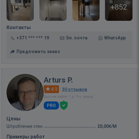
+852
Контакты
+371 *** *** 19
Эл. почта
WhatsApp
Предложить заказ
Arturs P.
4.9
·
30 отзывов
Был на сайте: 1 д. 5 ч. назад
PRO
Цены
Штробление стен
20,00€/M
Примеры работ