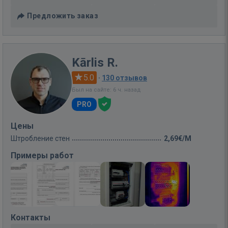
Предложить заказ
Kārlis R.
5.0
·
130 отзывов
Был на сайте: 6 ч. назад
PRO
Цены
Штробление стен
2,69€/M
Примеры работ
Контакты