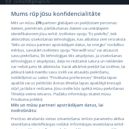
contact@getapro.lv
Mums rūp jūsu konfidencialitāte
Mēs un mūsu
270
partneri glabājam un piekļūstam personas
datiem, piemēram, pārlūkošanas datiem vai unikālajiem
identifikatoriem jūsu ierīcē. Izvēloties opciju “Es piekrītu”, tiek
Страны
aktivizētas izsekošanas tehnoloģijas, kas atbalsta zem virsraksta
Эстония
“Mēs un mūsu partneri apstrādājam datus, lai sniegtu” norādītos
mērķus, savukārt izvēloties opciju “Noraidīt visu” vai atsaucot
Латвия
savu piekrišanu, šīs tehnoloģijas tiks atspējotas. Ja izsekošanas
tehnoloģijas ir atspējotas, daļa no redzamā satura un reklāmām
Литва
var nebūt jums tik atbilstoša. Varat atkārtoti piekļūt šai izvēlnei, lai
jebkurā laikā mainītu savu izvēli vai atsauktu piekrišanu,
noklikšķinot uz saites “Privātuma preferences” tīmekļa lapas
apakšā vai uz peldošās ikonas tīmekļa lapas apakšējā kreisajā
stūrī, ja tāda ir redzama. Jūsu izvēle būs spēkā mūsu piekrišanas
Tīmekļa vietne ietvaros. Plašāku informāciju skatiet mūsu
Privātuma politikā.
Mēs un mūsu partneri apstrādājam datus, lai
nodrošinātu:
City24.lv
CVbankas.lt
Precīzas atrašanās vietas izmantošana. Ierīces parametru aktīva
City24.ee
Kainos.lt
skenēšana identifikācijas nolūkā. Informācijas ievietošana ierīcē