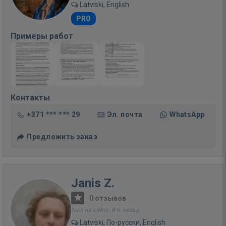
Latviski, English
PRO
Примеры работ
Контакты
+371 *** *** 29
Эл. почта
WhatsApp
Предложить заказ
Janis Z.
·
0 отзывов
Был на сайте: 8 ч. назад
Latviski, По-русски, English