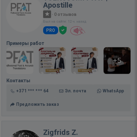
Apostille
·
0 отзывов
Был на сайте: 12 ч. назад
PRO
Примеры работ
+5
Контакты
+371 *** *** 64
Эл. почта
WhatsApp
Предложить заказ
Zigfrids Z.