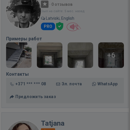
·
0 отзывов
Был на сайте: 5 мес. назад
Latviski, English
PRO
Примеры работ
+6
Контакты
+371 *** *** 08
Эл. почта
WhatsApp
Предложить заказ
Tatjana