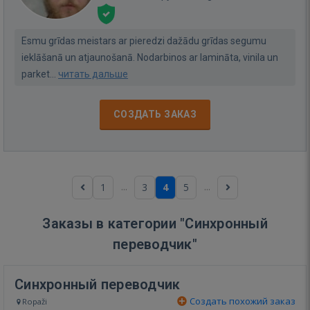
Esmu grīdas meistars ar pieredzi dažādu grīdas segumu
ieklāšanā un atjaunošanā. Nodarbinos ar lamināta, vinila un
parket...
читать дальше
СОЗДАТЬ ЗАКАЗ
...
...
1
3
4
5
Заказы в категории "Синхронный
переводчик"
Синхронный переводчик
Создать похожий заказ
Ropaži