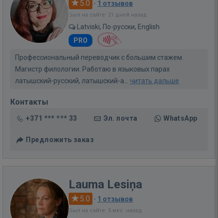
5.0
·
1 отзывов
Был на сайте: 21 дней назад
Latviski, По-русски, English
PRO
Профессиональный переводчик с большим стажем.
Магистр филологии. Работаю в языковых парах
латышский-русский, латышский-а...
читать дальше
Контакты
+371 *** *** 33
Эл. почта
WhatsApp
Предложить заказ
Lauma Lesiņa
5.0
·
1 отзывов
Был на сайте: 5 мес. назад