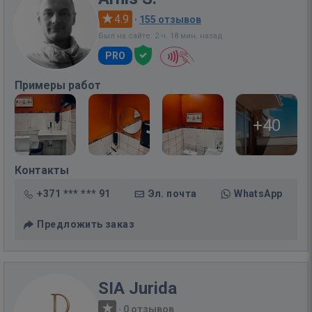
4.9
·
155 отзывов
Был на сайте: 2 ч. 18 мин. назад
PRO
Примеры работ
+40
Контакты
+371 *** *** 91
Эл. почта
WhatsApp
Предложить заказ
SIA Jurida
·
0 отзывов