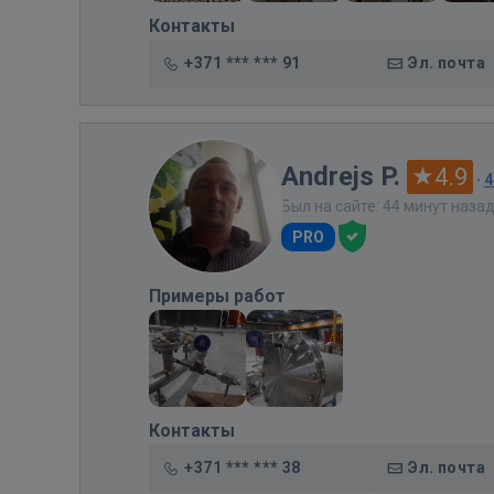
Контакты
+371 *** *** 91
Эл. почта
Andrejs P.
4.9
·
4
Был на сайте: 44 минут наза
PRO
Примеры работ
Контакты
+371 *** *** 38
Эл. почта