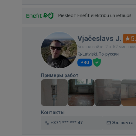
Pieslēdz Enefit elektrību un ietaupi!
Vjačeslavs J.
5
Был на сайте: 2 ч. 52 мин. на
Latviski, По-русски
PRO
Примеры работ
Контакты
+371 *** *** 47
Эл. почта