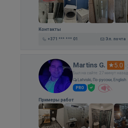
Контакты
+371 *** *** 01
Эл. почта
Martins G.
5.0
·
Был на сайте: 27 минут наза
Latviski, По-русски, English
PRO
Примеры работ