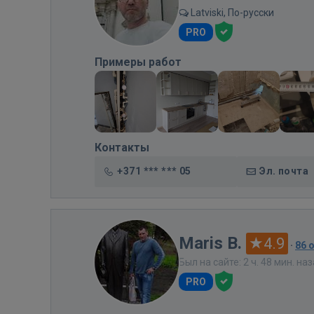
Latviski, По-русски
PRO
Примеры работ
Контакты
+371 *** *** 05
Эл. почта
Maris B.
4.9
·
86 
Был на сайте: 2 ч. 48 мин. на
PRO