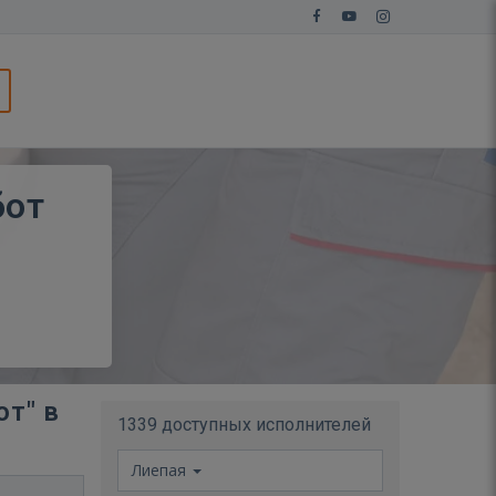
бот
от" в
1339 доступных исполнителей
Лиепая