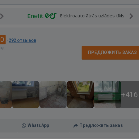
Elektroauto ātrās uzlādes tīkls
.0
·
292 отзывов
зад
ПРЕДЛОЖИТЬ ЗАКАЗ
+416
WhatsApp
Предложить заказ