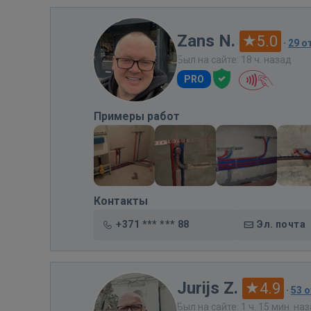
Zans N.
5.0
·
29 о
Был на сайте: 18 ч. назад
PRO
Примеры работ
Контакты
+371 *** *** 88
Эл. почта
Jurijs Z.
4.9
·
53 
Был на сайте: 1 ч. 15 мин. на