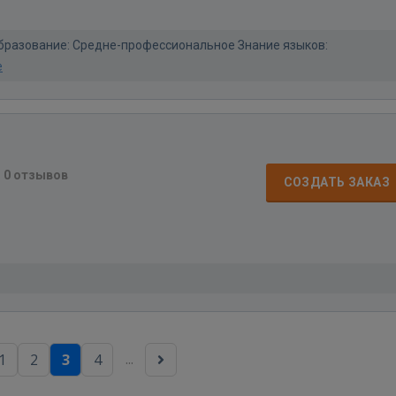
 Образование: Средне-профессиональное Знание языков:
е
·
0 отзывов
СОЗДАТЬ ЗАКАЗ
...
1
2
3
4