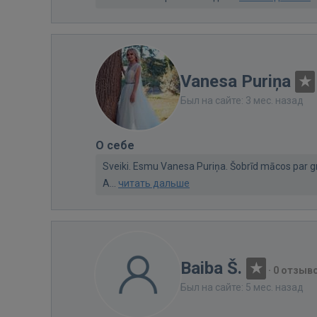
Vanesa Puriņa
Был на сайте: 3 мес. назад
О себе
Sveiki. Esmu Vanesa Puriņa. Šobrīd mācos par g
A...
читать дальше
Baiba Š.
·
0 отзыв
Был на сайте: 5 мес. назад