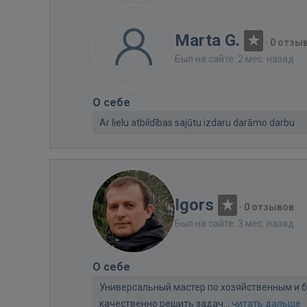
Marta G.
·
0 отзы
Был на сайте: 2 мес. назад
О себе
Ar lielu atbildības sajūtu izdaru darāmo darbu
Igors
·
0 отзывов
Был на сайте: 3 мес. назад
О себе
Универсальный мастер по хозяйственным и 
качественно решить задач...
читать дальше