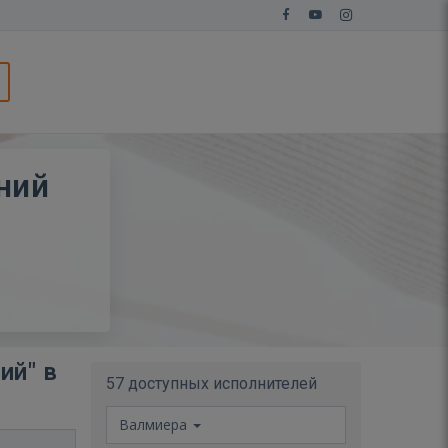
ний
ий" в
57 доступных исполнителей
Валмиера