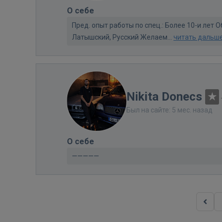
О себе
Пред. опыт работы по спец.: Более 10-и лет
Латышский, Русский Желаем...
читать дальш
Nikita Donecs
Был на сайте: 5 мес. назад
О себе
—————