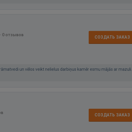
·
0 отзывов
СОЗДАТЬ ЗАКАЗ
rāmatvedi un vēlos veikt nelielus darbiņus kamēr esmu mājās ar mazuli.
ов
СОЗДАТЬ ЗАКАЗ