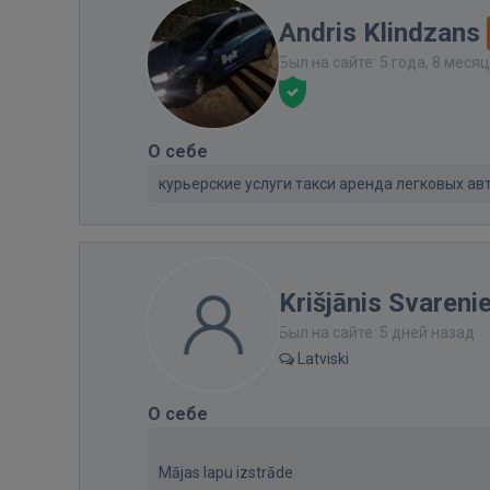
Andris Klindzans
Был на сайте: 5 года, 8 меся
О себе
курьерские услуги такси аренда легковых ав
Krišjānis Svareni
Был на сайте: 5 дней назад
Latviski
О себе
Mājas lapu izstrāde