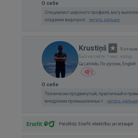
О себе
Специалист широкого профиля, могу выполня
создание видеорол...
читать дальше
Krustiņš
·
0 отзыв
Был на сайте: 1 мес. назад
Latviski, По-русски, English
О себе
Технически продвинутый, практичный и прям
внедрении промышленных т...
читать дальше
Pieslēdz Enefit elektrību un ietaupi!