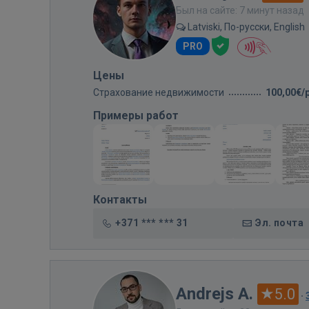
Был на сайте: 7 минут назад
Latviski, По-русски, English
PRO
Цены
Страхование недвижимости
100,00€/
Примеры работ
Контакты
+371 *** *** 31
Эл. почта
Andrejs A.
5.0
·