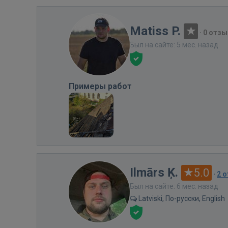
Matiss P.
·
0 отзы
Был на сайте: 5 мес. назад
Примеры работ
Ilmārs Ķ.
5.0
·
2 
Был на сайте: 6 мес. назад
Latviski, По-русски, English