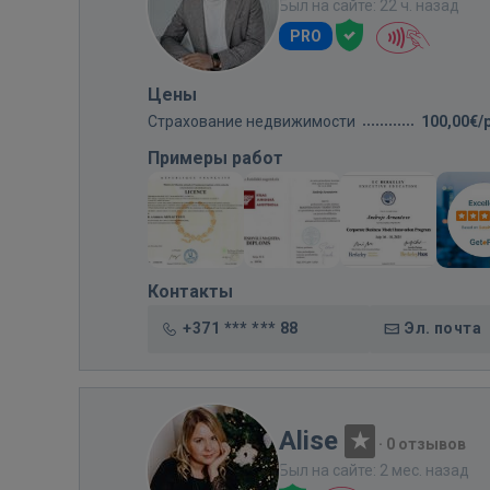
Был на сайте: 22 ч. назад
PRO
Цены
Страхование недвижимости
100,00€/
Примеры работ
Контакты
+371 *** *** 88
Эл. почта
Alise
·
0 отзывов
Был на сайте: 2 мес. назад