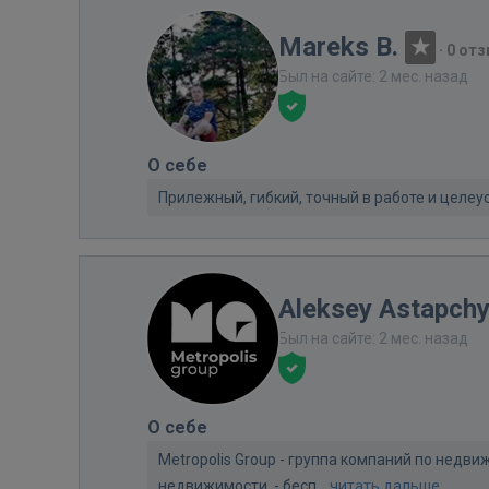
Mareks B.
·
0 от
Был на сайте: 2 мес. назад
О себе
Прилежный, гибкий, точный в работе и целе
Aleksey Astapch
Был на сайте: 2 мес. назад
О себе
Metropolis Group - группа компаний по нед
недвижимости. - бесп...
читать дальше