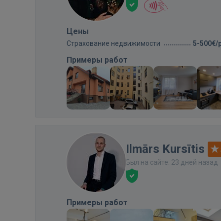
Цены
Страхование недвижимости
5-500€/
Примеры работ
Ilmārs Kursītis
Был на сайте: 23 дней назад
Примеры работ