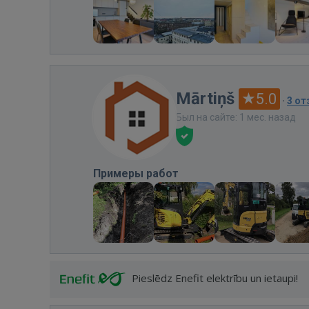
Mārtiņš
5.0
·
3 о
Был на сайте: 1 мес. назад
Примеры работ
Pieslēdz Enefit elektrību un ietaupi!