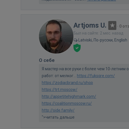
Artjoms U.
·
0 от
Был на сайте: 2 мес. назад
Latviski, По-русски, English
О себе
Я мастер на все руки с более чем 10-летни
работ: от мелког...
https://fuksqre.com/
https://zodiacbrand.ru/shop
https://trt.moscow/
http://appetitehighmark.com/
https://coalitionmoscow.ru/
http://side.family/
">читать дальше