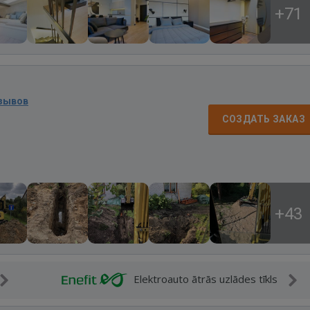
+71
тзывов
СОЗДАТЬ ЗАКАЗ
+43
Elektroauto ātrās uzlādes tīkls