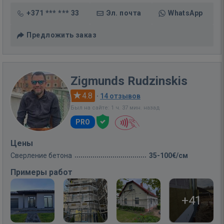
+371 *** *** 33
Эл. почта
WhatsApp
Предложить заказ
Zigmunds Rudzinskis
4.8
·
14 отзывов
Был на сайте: 1 ч. 37 мин. назад
PRO
Цены
Сверление бетона
35-100€/см
Примеры работ
+41