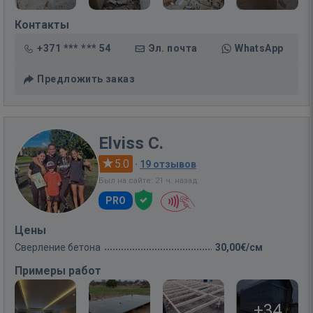
Контакты
+371 *** *** 54
Эл. почта
WhatsApp
Предложить заказ
Elviss C.
5.0
·
19 отзывов
Был на сайте: 21 ч. назад
PRO
Цены
Сверление бетона
30,00€/см
Примеры работ
+34