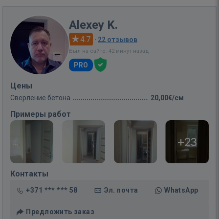
Alexey K.
4.7
·
22 отзывов
Был на сайте: 42 минут назад
PRO
Цены
Сверление бетона
20,00€/см
Примеры работ
+23
Контакты
+371 *** *** 58
Эл. почта
WhatsApp
Предложить заказ