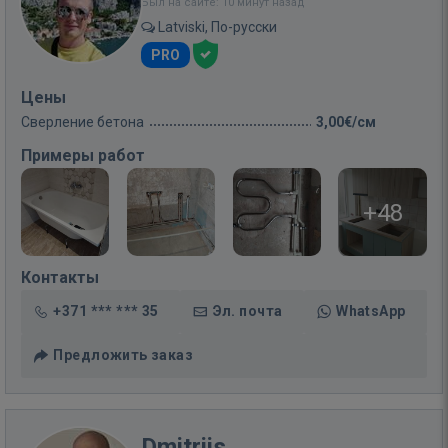
Был на сайте: 10 минут назад
Latviski, По-русски
PRO
Цены
Сверление бетона
3,00€/см
Примеры работ
+48
Контакты
+371 *** *** 35
Эл. почта
WhatsApp
Предложить заказ
Dmitrijs