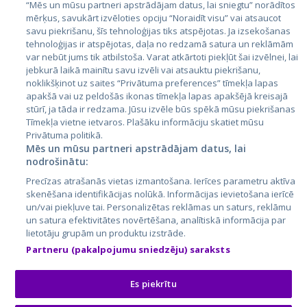
Эстония
“Mēs un mūsu partneri apstrādājam datus, lai sniegtu” norādītos
mērķus, savukārt izvēloties opciju “Noraidīt visu” vai atsaucot
Латвия
savu piekrišanu, šīs tehnoloģijas tiks atspējotas. Ja izsekošanas
tehnoloģijas ir atspējotas, daļa no redzamā satura un reklāmām
Литва
var nebūt jums tik atbilstoša. Varat atkārtoti piekļūt šai izvēlnei, lai
jebkurā laikā mainītu savu izvēli vai atsauktu piekrišanu,
noklikšķinot uz saites “Privātuma preferences” tīmekļa lapas
apakšā vai uz peldošās ikonas tīmekļa lapas apakšējā kreisajā
stūrī, ja tāda ir redzama. Jūsu izvēle būs spēkā mūsu piekrišanas
Tīmekļa vietne ietvaros. Plašāku informāciju skatiet mūsu
Privātuma politikā.
Mēs un mūsu partneri apstrādājam datus, lai
nodrošinātu:
City24.lv
CVbankas.lt
Precīzas atrašanās vietas izmantošana. Ierīces parametru aktīva
City24.ee
Kainos.lt
skenēšana identifikācijas nolūkā. Informācijas ievietošana ierīcē
un/vai piekļuve tai. Personalizētas reklāmas un saturs, reklāmu
GetaPro.lv
Paslaugos.lt
un satura efektivitātes novērtēšana, analītiskā informācija par
GetaPro.ee
auto24.ee
lietotāju grupām un produktu izstrāde.
Skelbiu.lt
KV.ee
Partneru (pakalpojumu sniedzēju) saraksts
Autoplius.lt
Osta.ee
Aruodas.lt
KuldneBörs.ee
Es piekrītu