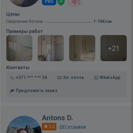
PRO
Цены
Сверление бетона
1-10€/см
Примеры работ
+21
Контакты
+371 *** *** 34
Эл. почта
WhatsApp
Предложить заказ
Antons D.
5.0
·
261 отзывов