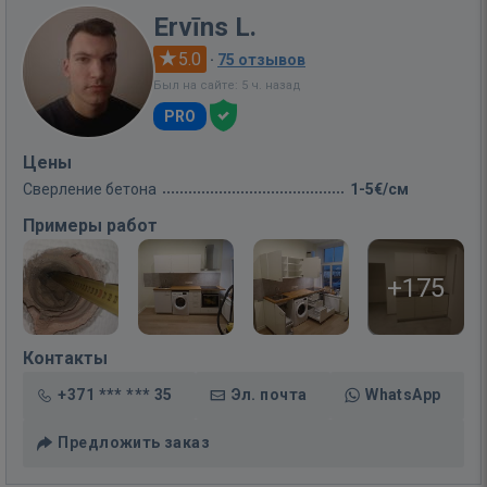
Ervīns L.
5.0
·
75 отзывов
Был на сайте: 5 ч. назад
PRO
Цены
Сверление бетона
1-5€/см
Примеры работ
+175
Контакты
+371 *** *** 35
Эл. почта
WhatsApp
Предложить заказ