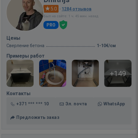
5.0
·
1284 отзывов
Был на сайте: 1 ч. 45 мин. назад
PRO
Цены
Сверление бетона
1-10€/см
Примеры работ
+149
Контакты
+371 *** *** 10
Эл. почта
WhatsApp
Предложить заказ