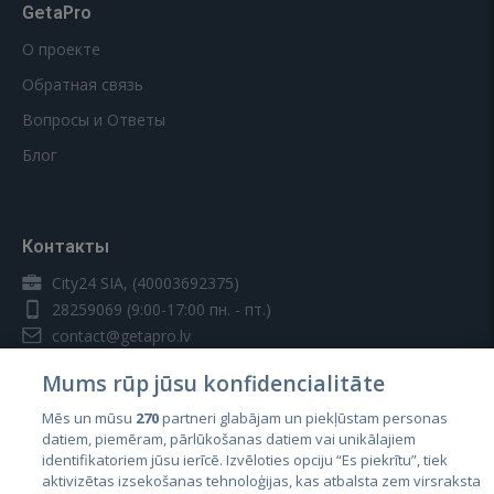
GetaPro
О проекте
Обратная связь
Вопросы и Ответы
Блог
Контакты
City24 SIA, (40003692375)
28259069
(9:00-17:00 пн. - пт.)
contact@getapro.lv
Mums rūp jūsu konfidencialitāte
Mēs un mūsu
270
partneri glabājam un piekļūstam personas
datiem, piemēram, pārlūkošanas datiem vai unikālajiem
identifikatoriem jūsu ierīcē. Izvēloties opciju “Es piekrītu”, tiek
Страны
aktivizētas izsekošanas tehnoloģijas, kas atbalsta zem virsraksta