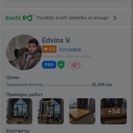
Pieslēdz Enefit elektrību un ietaupi!
Edvins V.
4.8
·
9 отзывов
Был на сайте: 20 минут назад
PRO
Цены
Сверление бетона
25,00€/см
Примеры работ
+54
Контакты