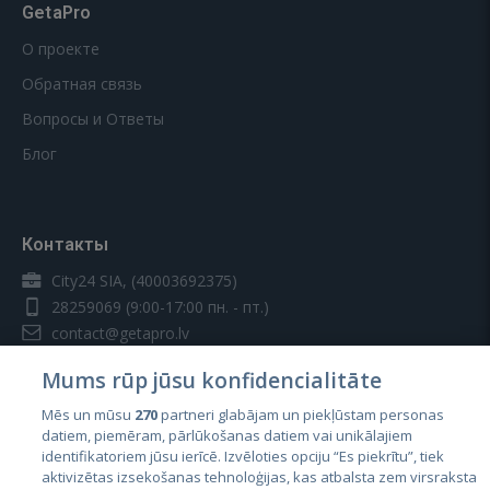
GetaPro
О проекте
Обратная связь
Вопросы и Ответы
Блог
Контакты
City24 SIA, (40003692375)
28259069
(9:00-17:00 пн. - пт.)
contact@getapro.lv
Mums rūp jūsu konfidencialitāte
Mēs un mūsu
270
partneri glabājam un piekļūstam personas
datiem, piemēram, pārlūkošanas datiem vai unikālajiem
identifikatoriem jūsu ierīcē. Izvēloties opciju “Es piekrītu”, tiek
Страны
aktivizētas izsekošanas tehnoloģijas, kas atbalsta zem virsraksta