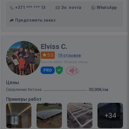
+371 *** *** 13
Эл. почта
WhatsApp
Предложить заказ
Elviss C.
5.0
·
19 отзывов
Был на сайте: 36 минут назад
PRO
Цены
Сверление бетона
30,00€/см
Примеры работ
+34