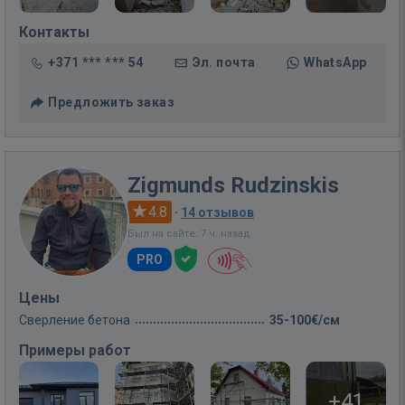
Контакты
+371 *** *** 54
Эл. почта
WhatsApp
Предложить заказ
Zigmunds Rudzinskis
4.8
·
14 отзывов
Был на сайте: 7 ч. назад
PRO
Цены
Сверление бетона
35-100€/см
Примеры работ
+41