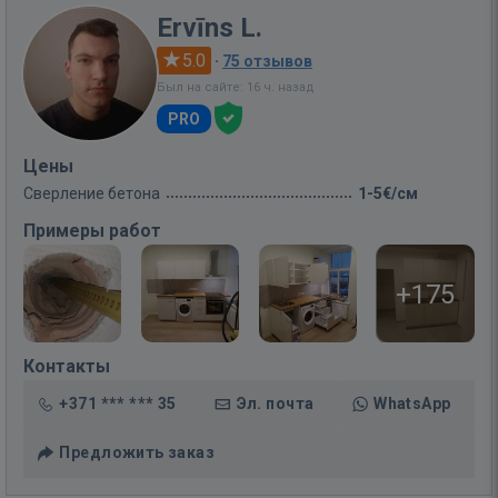
Ervīns L.
5.0
·
75 отзывов
Был на сайте: 16 ч. назад
PRO
Цены
Сверление бетона
1-5€/см
Примеры работ
+175
Контакты
+371 *** *** 35
Эл. почта
WhatsApp
Предложить заказ