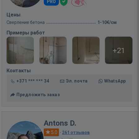
PRO
Цены
Сверление бетона
1-10€/см
Примеры работ
+21
Контакты
+371 *** *** 34
Эл. почта
WhatsApp
Предложить заказ
Antons D.
5.0
·
261 отзывов