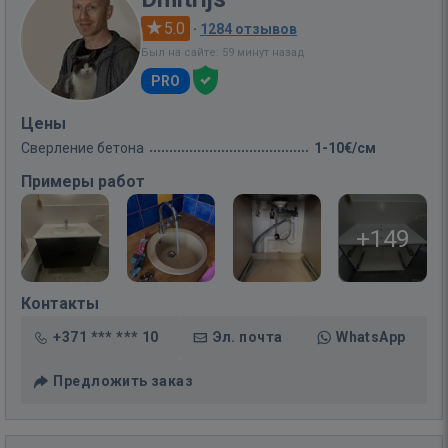
5.0
·
1284 отзывов
Был на сайте: 59 минут назад
PRO
Цены
Сверление бетона
1-10€/см
Примеры работ
+149
Контакты
+371 *** *** 10
Эл. почта
WhatsApp
Предложить заказ