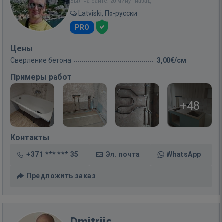
Был на сайте: 20 минут назад
Latviski, По-русски
PRO
Цены
Сверление бетона
3,00€/см
Примеры работ
+48
Контакты
+371 *** *** 35
Эл. почта
WhatsApp
Предложить заказ
Dmitrijs