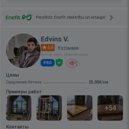
Pieslēdz Enefit elektrību un ietaupi!
Edvins V.
4.8
·
9 отзывов
Был на сайте: 23 минут назад
PRO
Цены
Сверление бетона
25,00€/см
Примеры работ
+54
Контакты