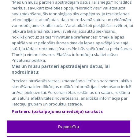
Эстония
“Mēs un mūsu partneri apstrādājam datus, lai sniegtu” norādītos
mērķus, savukārt izvēloties opciju “Noraidīt visu” vai atsaucot
Латвия
savu piekrišanu, šīs tehnoloģijas tiks atspējotas. Ja izsekošanas
tehnoloģijas ir atspējotas, daļa no redzamā satura un reklāmām
Литва
var nebūt jums tik atbilstoša. Varat atkārtoti piekļūt šai izvēlnei, lai
jebkurā laikā mainītu savu izvēli vai atsauktu piekrišanu,
noklikšķinot uz saites “Privātuma preferences” tīmekļa lapas
apakšā vai uz peldošās ikonas tīmekļa lapas apakšējā kreisajā
stūrī, ja tāda ir redzama. Jūsu izvēle būs spēkā mūsu piekrišanas
Tīmekļa vietne ietvaros. Plašāku informāciju skatiet mūsu
Privātuma politikā.
Mēs un mūsu partneri apstrādājam datus, lai
nodrošinātu:
City24.lv
CVbankas.lt
Precīzas atrašanās vietas izmantošana. Ierīces parametru aktīva
City24.ee
Kainos.lt
skenēšana identifikācijas nolūkā. Informācijas ievietošana ierīcē
un/vai piekļuve tai. Personalizētas reklāmas un saturs, reklāmu
GetaPro.lv
Paslaugos.lt
un satura efektivitātes novērtēšana, analītiskā informācija par
GetaPro.ee
auto24.ee
lietotāju grupām un produktu izstrāde.
Skelbiu.lt
KV.ee
Partneru (pakalpojumu sniedzēju) saraksts
Autoplius.lt
Osta.ee
Aruodas.lt
KuldneBörs.ee
Es piekrītu