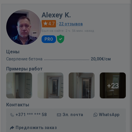
Alexey K.
4.7
·
22 отзывов
Был на сайте: 2 ч. 56 мин. назад
PRO
Цены
Сверление бетона
20,00€/см
Примеры работ
+23
Контакты
+371 *** *** 58
Эл. почта
WhatsApp
Предложить заказ