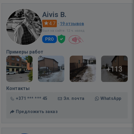
Aivis B.
4.7
·
19 отзывов
Был на сайте: 12 ч. назад
PRO
Примеры работ
+113
Контакты
+371 *** *** 45
Эл. почта
WhatsApp
Предложить заказ