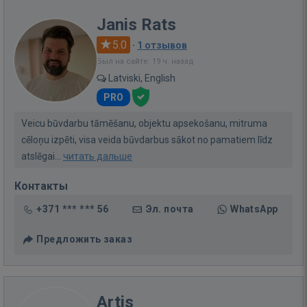
Janis Rats
5.0
·
1 отзывов
Был на сайте: 19 ч. назад
Latviski, English
PRO
Veicu būvdarbu tāmēšanu, objektu apsekošanu, mitruma
cēloņu izpēti, visa veida būvdarbus sākot no pamatiem līdz
atslēgai...
читать дальше
Контакты
+371 *** *** 56
Эл. почта
WhatsApp
Предложить заказ
Artis