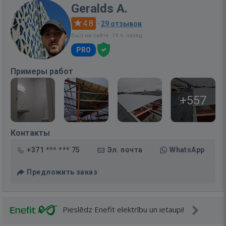
Geralds A.
4.8
·
29 отзывов
Был на сайте: 14 ч. назад
PRO
Примеры работ
+557
Контакты
+371 *** *** 75
Эл. почта
WhatsApp
Предложить заказ
Pieslēdz Enefit elektrību un ietaupi!