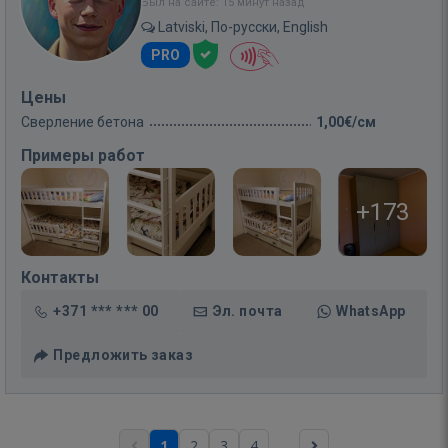
Был на сайте: 15 минут назад
Latviski, По-русски, English
PRO
Цены
Сверление бетона
1,00€/см
Примеры работ
+173
Контакты
+371 *** *** 00
Эл. почта
WhatsApp
Предложить заказ
...
1
2
3
4