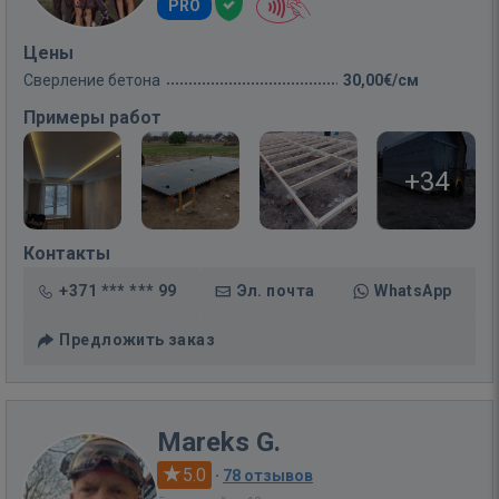
PRO
Цены
Сверление бетона
30,00€/см
Примеры работ
+34
Контакты
+371 *** *** 99
Эл. почта
WhatsApp
Предложить заказ
Mareks G.
5.0
·
78 отзывов