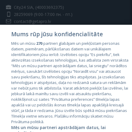
City24 SIA, (40003692375)
28259069
(9:00-17:00 пн. - пт.)
contact@getapro.lv
Mums rūp jūsu konfidencialitāte
Mēs un mūsu
270
partneri glabājam un piekļūstam personas
datiem, piemēram, pārlūkošanas datiem vai unikālajiem
identifikatoriem jūsu ierīcē. Izvēloties opciju “Es piekrītu”, tiek
Страны
aktivizētas izsekošanas tehnoloģijas, kas atbalsta zem virsraksta
Эстония
“Mēs un mūsu partneri apstrādājam datus, lai sniegtu” norādītos
mērķus, savukārt izvēloties opciju “Noraidīt visu” vai atsaucot
Латвия
savu piekrišanu, šīs tehnoloģijas tiks atspējotas. Ja izsekošanas
tehnoloģijas ir atspējotas, daļa no redzamā satura un reklāmām
Литва
var nebūt jums tik atbilstoša. Varat atkārtoti piekļūt šai izvēlnei, lai
jebkurā laikā mainītu savu izvēli vai atsauktu piekrišanu,
noklikšķinot uz saites “Privātuma preferences” tīmekļa lapas
apakšā vai uz peldošās ikonas tīmekļa lapas apakšējā kreisajā
stūrī, ja tāda ir redzama. Jūsu izvēle būs spēkā mūsu piekrišanas
Tīmekļa vietne ietvaros. Plašāku informāciju skatiet mūsu
Privātuma politikā.
Mēs un mūsu partneri apstrādājam datus, lai