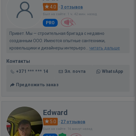
4.0
·
3 отзывов
Был на сайте: 1 ч. 42 мин. назад
PRO
Привет. Мы — строительная бригада с недавно
созданным ООО. Имеются опытные сантехники,
кровельщики и дизайнеры интерьеро...
читать дальше
Контакты
+371 *** *** 14
Эл. почта
WhatsApp
Предложить заказ
Edward
5.0
·
27 отзывов
Был на сайте: 16 минут назад