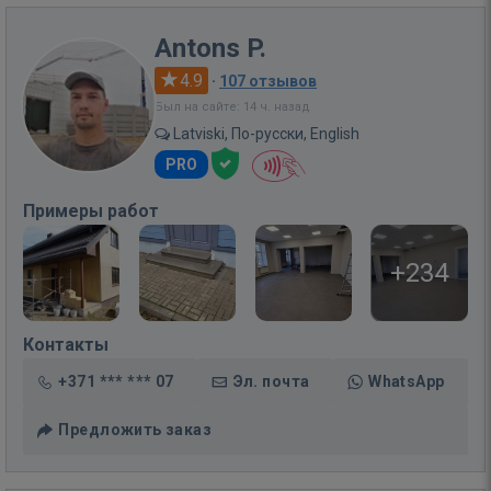
Antons P.
4.9
·
107 отзывов
Был на сайте: 14 ч. назад
Latviski, По-русски, English
PRO
Примеры работ
+234
Контакты
+371 *** *** 07
Эл. почта
WhatsApp
Предложить заказ