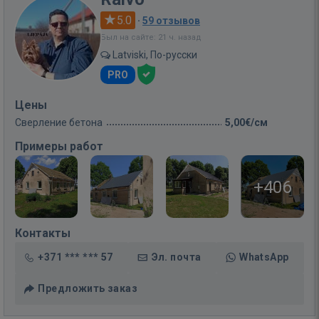
5.0
·
59 отзывов
Был на сайте: 21 ч. назад
Latviski, По-русски
PRO
Цены
Сверление бетона
5,00€/см
Примеры работ
+406
Контакты
+371 *** *** 57
Эл. почта
WhatsApp
Предложить заказ