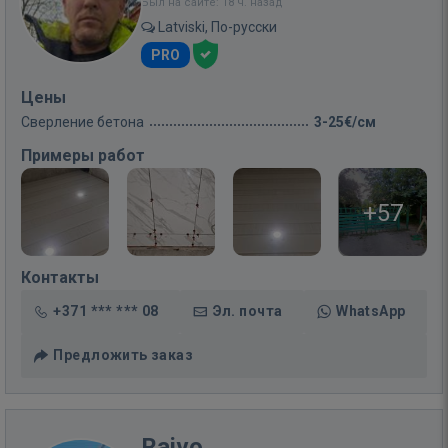
Был на сайте: 18 ч. назад
Latviski, По-русски
PRO
Цены
Сверление бетона
3-25€/см
Примеры работ
+57
Контакты
+371 *** *** 08
Эл. почта
WhatsApp
Предложить заказ
Raivo