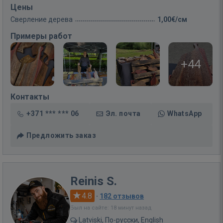
Цены
Сверление дерева
1,00€/см
Примеры работ
+44
Контакты
+371 *** *** 06
Эл. почта
WhatsApp
Предложить заказ
Reinis S.
4.8
·
182 отзывов
Был на сайте: 18 минут назад
Latviski, По-русски, English