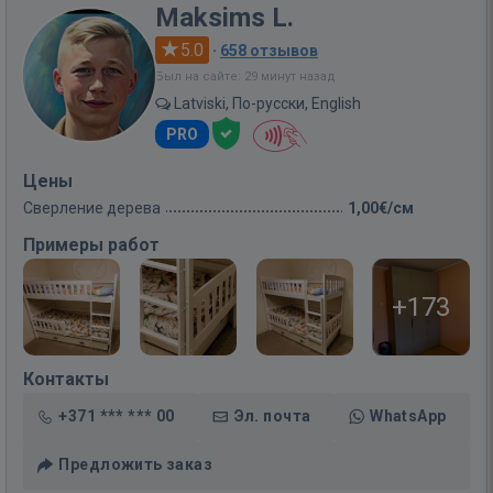
Maksims L.
5.0
·
658 отзывов
Был на сайте: 29 минут назад
Latviski, По-русски, English
PRO
Цены
Сверление дерева
1,00€/см
Примеры работ
+173
Контакты
+371 *** *** 00
Эл. почта
WhatsApp
Предложить заказ