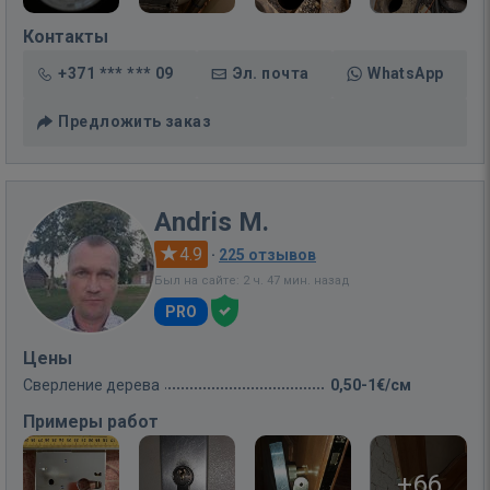
Контакты
+371 *** *** 09
Эл. почта
WhatsApp
Предложить заказ
Andris M.
4.9
·
225 отзывов
Был на сайте: 2 ч. 47 мин. назад
PRO
Цены
Сверление дерева
0,50-1€/см
Примеры работ
+66