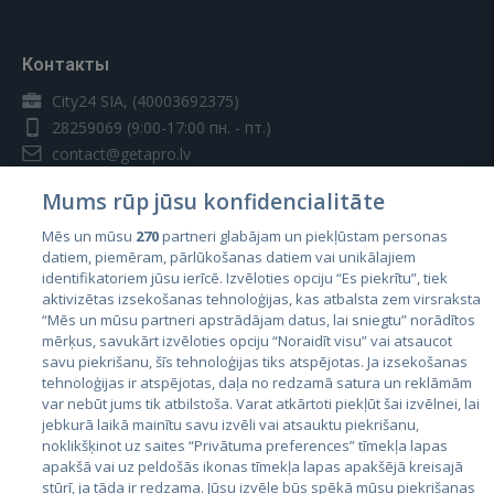
Контакты
City24 SIA, (40003692375)
28259069
(9:00-17:00 пн. - пт.)
contact@getapro.lv
Mums rūp jūsu konfidencialitāte
Mēs un mūsu
270
partneri glabājam un piekļūstam personas
datiem, piemēram, pārlūkošanas datiem vai unikālajiem
identifikatoriem jūsu ierīcē. Izvēloties opciju “Es piekrītu”, tiek
Страны
aktivizētas izsekošanas tehnoloģijas, kas atbalsta zem virsraksta
Эстония
“Mēs un mūsu partneri apstrādājam datus, lai sniegtu” norādītos
mērķus, savukārt izvēloties opciju “Noraidīt visu” vai atsaucot
Латвия
savu piekrišanu, šīs tehnoloģijas tiks atspējotas. Ja izsekošanas
tehnoloģijas ir atspējotas, daļa no redzamā satura un reklāmām
Литва
var nebūt jums tik atbilstoša. Varat atkārtoti piekļūt šai izvēlnei, lai
jebkurā laikā mainītu savu izvēli vai atsauktu piekrišanu,
noklikšķinot uz saites “Privātuma preferences” tīmekļa lapas
apakšā vai uz peldošās ikonas tīmekļa lapas apakšējā kreisajā
stūrī, ja tāda ir redzama. Jūsu izvēle būs spēkā mūsu piekrišanas