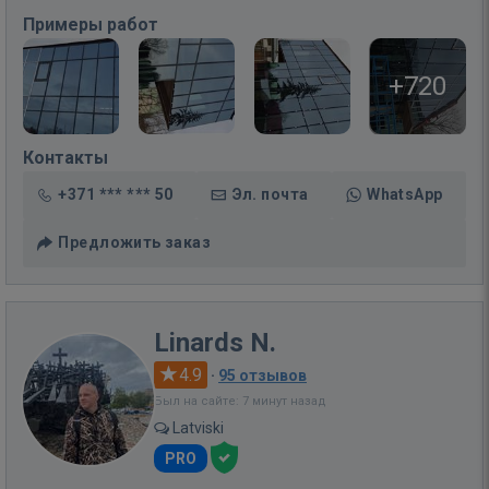
Примеры работ
+720
Контакты
+371 *** *** 50
Эл. почта
WhatsApp
Предложить заказ
Linards N.
4.9
·
95 отзывов
Был на сайте: 7 минут назад
Latviski
PRO