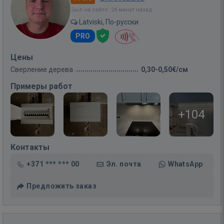
Был на сайте: 24 минут назад
Latviski, По-русски
PRO
Цены
Сверление дерева
0,30-0,50€/см
Примеры работ
+104
Контакты
+371 *** *** 00
Эл. почта
WhatsApp
Предложить заказ