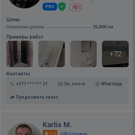
PRO
Цены
Сверление дерева
25,00€/см
Примеры работ
+72
Контакты
+371 *** *** 21
Эл. почта
WhatsApp
Предложить заказ
Karlis M.
5.0
·
248 отзывов