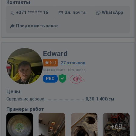
Контакты
+371 *** *** 16
Эл. почта
WhatsApp
Предложить заказ
Edward
5.0
·
27 отзывов
Был на сайте: 16 ч. назад
PRO
Цены
Сверление дерева
0,30-1,40€/см
Примеры работ
+68