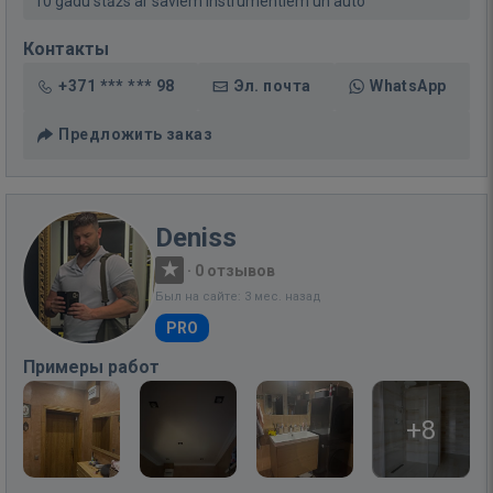
10 gadu stāžs ar saviem instrumentiem un auto
Контакты
+371 *** *** 98
Эл. почта
WhatsApp
Предложить заказ
Deniss
·
0 отзывов
Был на сайте: 3 мес. назад
PRO
Примеры работ
+8