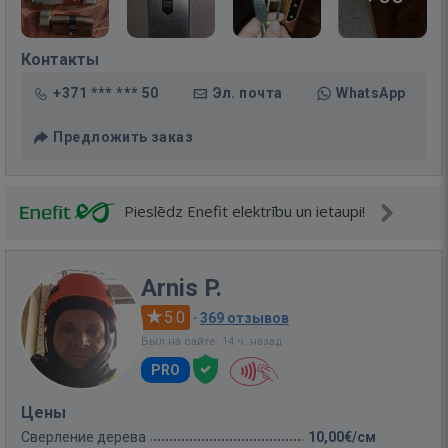
Контакты
+371 *** *** 50
Эл. почта
WhatsApp
Предложить заказ
Pieslēdz Enefit elektrību un ietaupi!
Arnis P.
5.0
·
369 отзывов
Был на сайте: 14 ч. назад
PRO
Цены
Сверление дерева
10,00€/см