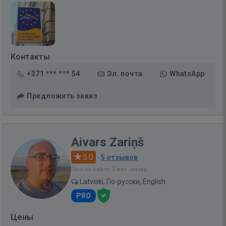
Контакты
+371 *** *** 54
Эл. почта
WhatsApp
Предложить заказ
Aivars Zariņš
5.0
·
5 отзывов
Был на сайте: 3 мес. назад
Latviski, По-русски, English
PRO
Цены