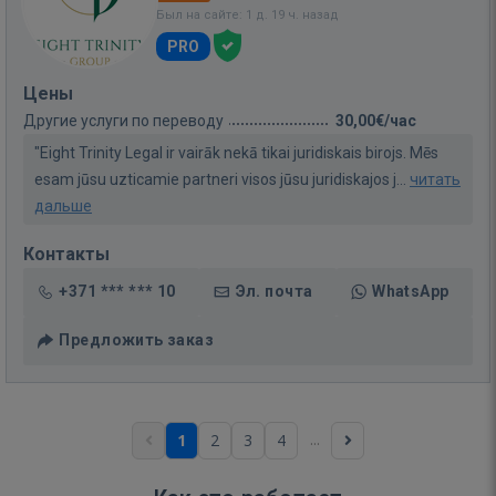
Был на сайте: 1 д. 19 ч. назад
PRO
Цены
Другие услуги по переводу
30,00€/час
"Eight Trinity Legal ir vairāk nekā tikai juridiskais birojs. Mēs
esam jūsu uzticamie partneri visos jūsu juridiskajos j...
читать
дальше
Контакты
+371 *** *** 10
Эл. почта
WhatsApp
Предложить заказ
...
1
2
3
4