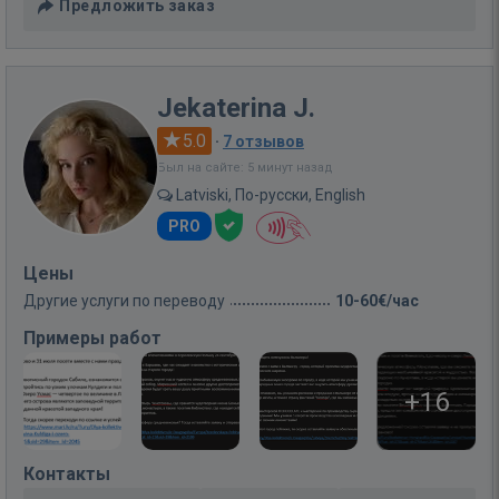
Предложить заказ
Jekaterina J.
5.0
·
7 отзывов
Был на сайте: 5 минут назад
Latviski, По-русски, English
PRO
Цены
Другие услуги по переводу
10-60€/час
Примеры работ
+16
Контакты