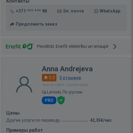
Контакты
+371 *** *** 88
Эл. почта
WhatsApp
Предложить заказ
Pieslēdz Enefit elektrību un ietaupi!
Anna Andrejeva
5.0
·
3 отзывов
Был на сайте: 2 дней назад
Latviski, По-русски
PRO
Цены
Другие услуги по переводу
42,35€/час
Примеры работ