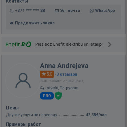
Контакты
+371 *** *** 88
Эл. почта
WhatsApp
Предложить заказ
Pieslēdz Enefit elektrību un ietaupi!
Anna Andrejeva
5.0
·
3 отзывов
Был на сайте: 2 дней назад
Latviski, По-русски
PRO
Цены
Другие услуги по переводу
42,35€/час
Примеры работ