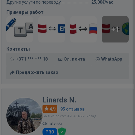
Другие услуги по переводу
25,00€/час
Примеры работ
+1
Контакты
+371 *** *** 18
Эл. почта
WhatsApp
Предложить заказ
Linards N.
4.9
·
95 отзывов
Был на сайте: 3 ч. 48 мин. назад
Latviski
PRO