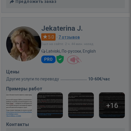
Предложить заказ
Jekaterina J.
5.0
·
7 отзывов
Был на сайте: 2 ч. 44 мин. назад
Latviski, По-русски, English
PRO
Цены
Другие услуги по переводу
10-60€/час
Примеры работ
+16
Контакты