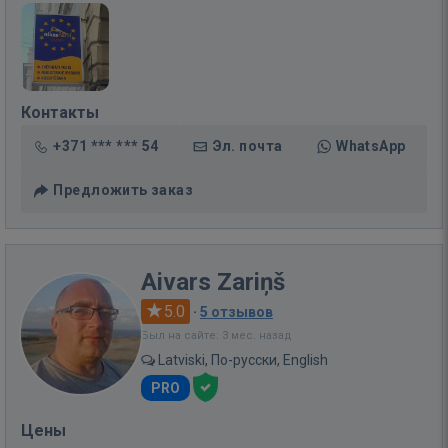
Контакты
+371 *** *** 54
Эл. почта
WhatsApp
Предложить заказ
Aivars Zariņš
5.0
·
5 отзывов
Был на сайте: 3 мес. назад
Latviski, По-русски, English
PRO
Цены