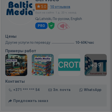
5.0
·
10 отзывов
Был на сайте: 1 д. 20 ч. назад
Latviski, По-русски, English
PRO
Цены
Другие услуги по переводу
10-60€/час
Примеры работ
+39
Контакты
+371 *** *** 54
Эл. почта
WhatsApp
Предложить заказ