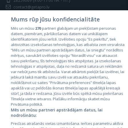
28259069
(9:00-17:00 пн. - пт.)
contact@getapro.lv
Mums rūp jūsu konfidencialitāte
Mēs un mūsu
270
partneri glabājam un piekļūstam personas
datiem, piemēram, pārlūkošanas datiem vai unikālajiem
identifikatoriem jūsu ierīcē. Izvēloties opciju “Es piekrītu”, tiek
Страны
aktivizētas izsekošanas tehnoloģijas, kas atbalsta zem virsraksta
Эстония
“Mēs un mūsu partneri apstrādājam datus, lai sniegtu” norādītos
mērķus, savukārt izvēloties opciju “Noraidīt visu” vai atsaucot
Латвия
savu piekrišanu, šīs tehnoloģijas tiks atspējotas. Ja izsekošanas
tehnoloģijas ir atspējotas, daļa no redzamā satura un reklāmām
Литва
var nebūt jums tik atbilstoša. Varat atkārtoti piekļūt šai izvēlnei, lai
jebkurā laikā mainītu savu izvēli vai atsauktu piekrišanu,
noklikšķinot uz saites “Privātuma preferences” tīmekļa lapas
apakšā vai uz peldošās ikonas tīmekļa lapas apakšējā kreisajā
stūrī, ja tāda ir redzama. Jūsu izvēle būs spēkā mūsu piekrišanas
Tīmekļa vietne ietvaros. Plašāku informāciju skatiet mūsu
Privātuma politikā.
Mēs un mūsu partneri apstrādājam datus, lai
nodrošinātu:
City24.lv
CVbankas.lt
Precīzas atrašanās vietas izmantošana. Ierīces parametru aktīva