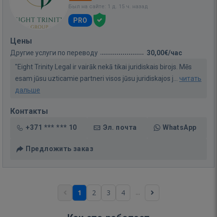
Был на сайте: 1 д. 15 ч. назад
PRO
Цены
Другие услуги по переводу
30,00€/час
"Eight Trinity Legal ir vairāk nekā tikai juridiskais birojs. Mēs
esam jūsu uzticamie partneri visos jūsu juridiskajos j...
читать
дальше
Контакты
+371 *** *** 10
Эл. почта
WhatsApp
Предложить заказ
...
1
2
3
4