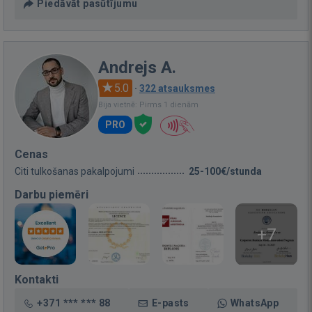
Piedāvāt pasūtījumu
Andrejs A.
5.0
·
322 atsauksmes
Bija vietnē: Pirms 1 dienām
PRO
Cenas
Citi tulkošanas pakalpojumi
25-100€/stunda
Darbu piemēri
+7
Kontakti
+371 *** *** 88
E-pasts
WhatsApp