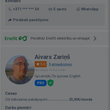
Kontakti
+371 *** *** 54
E-pasts
WhatsApp
Piedāvāt pasūtījumu
Pieslēdz Enefit elektrību un ietaupi!
Aivars Zariņš
5.0
·
5 atsauksmes
Bija vietnē: Pirms 3 mēn.
Latviski, По-русски, English
PRO
Cenas
Citi tulkošanas pakalpojumi
25,00€/stunda
Darbu piemēri