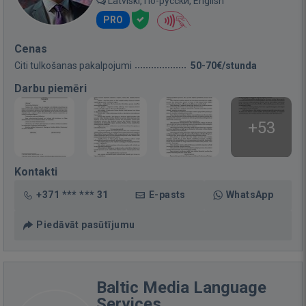
Latviski, По-русски, English
PRO
Cenas
Citi tulkošanas pakalpojumi
50-70€/stunda
Darbu piemēri
+53
Kontakti
+371 *** *** 31
E-pasts
WhatsApp
Piedāvāt pasūtījumu
Baltic Media Language
Services