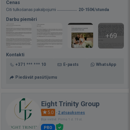
Cenas
Citi tulkošanas pakalpojumi
20-150€/stunda
Darbu piemēri
+69
Kontakti
+371 *** *** 10
E-pasts
WhatsApp
Piedāvāt pasūtījumu
Eight Trinity Group
5.0
·
2 atsauksmes
Bija vietnē: Pirms 1 d. 19 st.
PRO