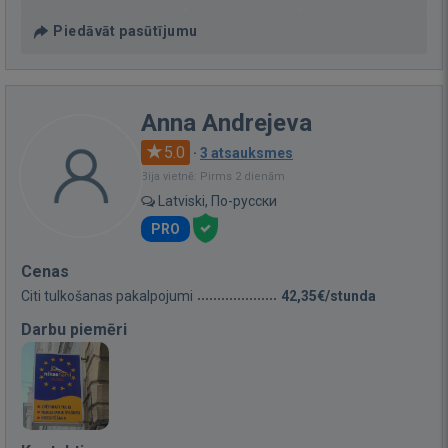
Piedāvāt pasūtījumu
Anna Andrejeva
5.0
·
3 atsauksmes
Bija vietnē: Pirms 2 dienām
Latviski, По-русски
PRO
Cenas
Citi tulkošanas pakalpojumi
42,35€/stunda
Darbu piemēri