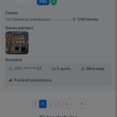
PRO
Cenas
Citi tulkošanas pakalpojumi
5-120€/stunda
Darbu piemēri
Kontakti
+371 *** *** 57
E-pasts
WhatsApp
Piedāvāt pasūtījumu
...
1
2
3
4