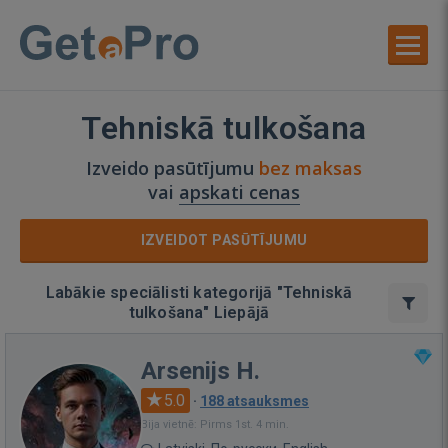
Tehniskā tulkošana
Izveido pasūtījumu
bez maksas
vai
apskati cenas
IZVEIDOT PASŪTĪJUMU
Labākie speciālisti kategorijā "Tehniskā
tulkošana" Liepājā
Arsenijs H.
5.0
·
188 atsauksmes
Bija vietnē: Pirms 1st. 4 min.