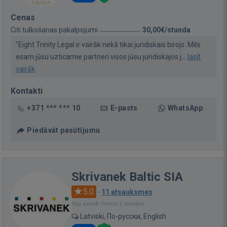
Cenas
Citi tulkošanas pakalpojumi
30,00€/stunda
"Eight Trinity Legal ir vairāk nekā tikai juridiskais birojs. Mēs
esam jūsu uzticamie partneri visos jūsu juridiskajos j...
lasīt
vairāk
Kontakti
+371 *** *** 10
E-pasts
WhatsApp
Piedāvāt pasūtījumu
Skrivanek Baltic SIA
5.0
·
11 atsauksmes
Bija vietnē: Pirms 2 dienām
Latviski, По-русски, English