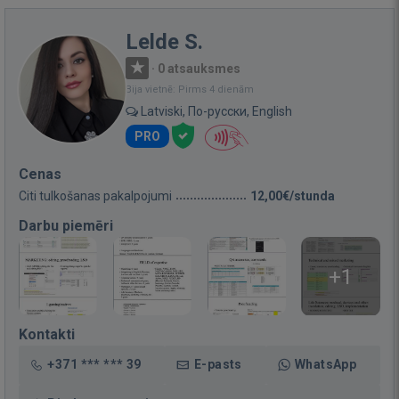
Lelde S.
·
0 atsauksmes
Bija vietnē: Pirms 4 dienām
Latviski, По-русски, English
PRO
Cenas
Citi tulkošanas pakalpojumi
12,00€/stunda
Darbu piemēri
+1
Kontakti
+371 *** *** 39
E-pasts
WhatsApp