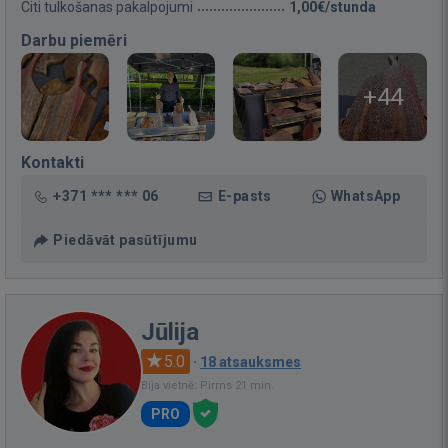
Citi tulkošanas pakalpojumi
1,00€/stunda
Darbu piemēri
+44
Kontakti
+371 *** *** 06
E-pasts
WhatsApp
Piedāvāt pasūtījumu
Jūlija
5.0
·
18 atsauksmes
Bija vietnē: Pirms 21 min.
PRO