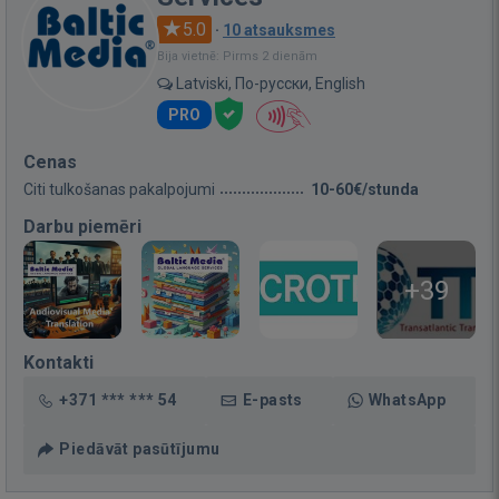
5.0
·
10 atsauksmes
Bija vietnē: Pirms 2 dienām
Latviski, По-русски, English
PRO
Cenas
Citi tulkošanas pakalpojumi
10-60€/stunda
Darbu piemēri
+39
Kontakti
+371 *** *** 54
E-pasts
WhatsApp
Piedāvāt pasūtījumu