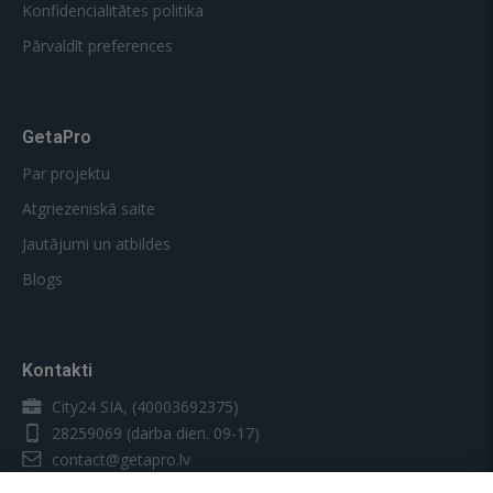
Konfidencialitātes politika
Pārvaldīt preferences
GetaPro
Par projektu
Atgriezeniskā saite
Jautājumi un atbildes
Blogs
Kontakti
City24 SIA, (40003692375)
28259069
(darba dien. 09-17)
contact@getapro.lv