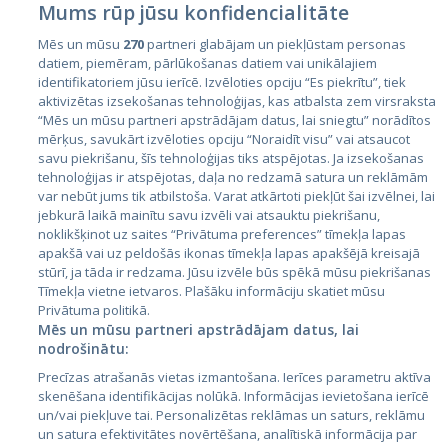
Mums rūp jūsu konfidencialitāte
Mēs un mūsu
270
partneri glabājam un piekļūstam personas
datiem, piemēram, pārlūkošanas datiem vai unikālajiem
identifikatoriem jūsu ierīcē. Izvēloties opciju “Es piekrītu”, tiek
Valstis
aktivizētas izsekošanas tehnoloģijas, kas atbalsta zem virsraksta
Igaunija
“Mēs un mūsu partneri apstrādājam datus, lai sniegtu” norādītos
mērķus, savukārt izvēloties opciju “Noraidīt visu” vai atsaucot
Latvija
savu piekrišanu, šīs tehnoloģijas tiks atspējotas. Ja izsekošanas
tehnoloģijas ir atspējotas, daļa no redzamā satura un reklāmām
Lietuva
var nebūt jums tik atbilstoša. Varat atkārtoti piekļūt šai izvēlnei, lai
jebkurā laikā mainītu savu izvēli vai atsauktu piekrišanu,
noklikšķinot uz saites “Privātuma preferences” tīmekļa lapas
apakšā vai uz peldošās ikonas tīmekļa lapas apakšējā kreisajā
stūrī, ja tāda ir redzama. Jūsu izvēle būs spēkā mūsu piekrišanas
Tīmekļa vietne ietvaros. Plašāku informāciju skatiet mūsu
Privātuma politikā.
Mēs un mūsu partneri apstrādājam datus, lai
nodrošinātu:
City24.lv
CVbankas.lt
Precīzas atrašanās vietas izmantošana. Ierīces parametru aktīva
City24.ee
Kainos.lt
skenēšana identifikācijas nolūkā. Informācijas ievietošana ierīcē
un/vai piekļuve tai. Personalizētas reklāmas un saturs, reklāmu
GetaPro.lv
Paslaugos.lt
un satura efektivitātes novērtēšana, analītiskā informācija par
GetaPro.ee
auto24.ee