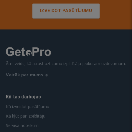
IZVEIDOT PASŪTĪJUMU
Ātrs veids, kā atrast uzticamu izpildītāju jebkuram uzdevumam.
Vairāk par mums
Kā tas darbojas
Kā izveidot pasūtījumu
Kā kļūt par izpildītāju
Servisa noteikumi