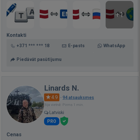
+1
Kontakti
+371 *** *** 18
E-pasts
WhatsApp
Piedāvāt pasūtījumu
Linards N.
4.9
·
94 atsauksmes
Bija vietnē: Pirms 1 min.
Latviski
PRO
Cenas