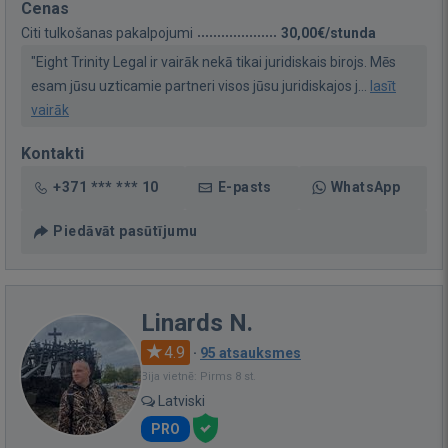
Cenas
Citi tulkošanas pakalpojumi
30,00€/stunda
"Eight Trinity Legal ir vairāk nekā tikai juridiskais birojs. Mēs
esam jūsu uzticamie partneri visos jūsu juridiskajos j...
lasīt
vairāk
Kontakti
+371 *** *** 10
E-pasts
WhatsApp
Piedāvāt pasūtījumu
Linards N.
4.9
·
95 atsauksmes
Bija vietnē: Pirms 8 st.
Latviski
PRO