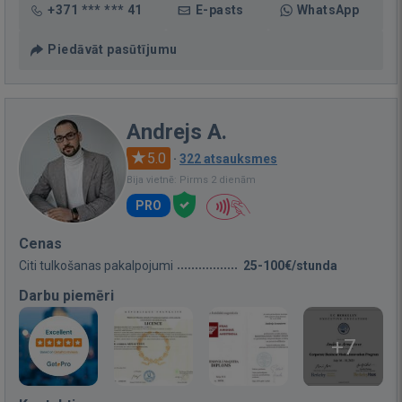
+371 *** *** 41
E-pasts
WhatsApp
Piedāvāt pasūtījumu
Andrejs A.
5.0
·
322 atsauksmes
Bija vietnē: Pirms 2 dienām
PRO
Cenas
Citi tulkošanas pakalpojumi
25-100€/stunda
Darbu piemēri
+7