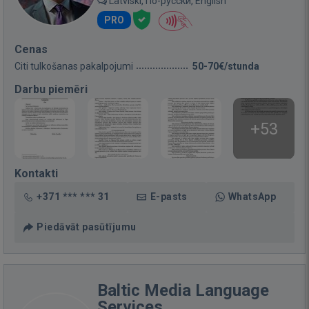
Latviski, По-русски, English
PRO
Cenas
Citi tulkošanas pakalpojumi
50-70€/stunda
Darbu piemēri
+53
Kontakti
+371 *** *** 31
E-pasts
WhatsApp
Piedāvāt pasūtījumu
Baltic Media Language
Services