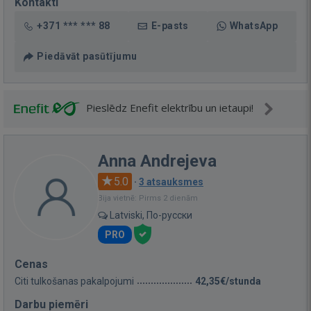
Kontakti
+371 *** *** 88
E-pasts
WhatsApp
Piedāvāt pasūtījumu
Pieslēdz Enefit elektrību un ietaupi!
Anna Andrejeva
5.0
·
3 atsauksmes
Bija vietnē: Pirms 2 dienām
Latviski, По-русски
PRO
Cenas
Citi tulkošanas pakalpojumi
42,35€/stunda
Darbu piemēri