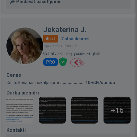
Piedāvāt pasūtījumu
Jekaterina J.
5.0
·
7 atsauksmes
Bija vietnē: Pirms 7 st.
Latviski, По-русски, English
PRO
Cenas
Citi tulkošanas pakalpojumi
10-60€/stunda
Darbu piemēri
+16
Kontakti