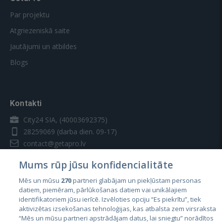
Par projektu
Atgriezeniskā saite
Jautājumi un atbildes
Blogs
Kontakti
City24 SIA, (40003692375)
28259069
(darba dien. 09-17)
contact@getapro.lv
Mums rūp jūsu konfidencialitāte
Mēs un mūsu
270
partneri glabājam un piekļūstam personas
datiem, piemēram, pārlūkošanas datiem vai unikālajiem
identifikatoriem jūsu ierīcē. Izvēloties opciju “Es piekrītu”, tiek
Valstis
aktivizētas izsekošanas tehnoloģijas, kas atbalsta zem virsraksta
Igaunija
“Mēs un mūsu partneri apstrādājam datus, lai sniegtu” norādītos