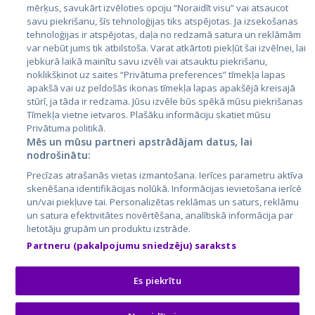
mērķus, savukārt izvēloties opciju “Noraidīt visu” vai atsaucot
Latvija
savu piekrišanu, šīs tehnoloģijas tiks atspējotas. Ja izsekošanas
tehnoloģijas ir atspējotas, daļa no redzamā satura un reklāmām
Lietuva
var nebūt jums tik atbilstoša. Varat atkārtoti piekļūt šai izvēlnei, lai
jebkurā laikā mainītu savu izvēli vai atsauktu piekrišanu,
noklikšķinot uz saites “Privātuma preferences” tīmekļa lapas
apakšā vai uz peldošās ikonas tīmekļa lapas apakšējā kreisajā
stūrī, ja tāda ir redzama. Jūsu izvēle būs spēkā mūsu piekrišanas
Tīmekļa vietne ietvaros. Plašāku informāciju skatiet mūsu
Privātuma politikā.
Mēs un mūsu partneri apstrādājam datus, lai
nodrošinātu:
City24.lv
CVbankas.lt
Precīzas atrašanās vietas izmantošana. Ierīces parametru aktīva
City24.ee
Kainos.lt
skenēšana identifikācijas nolūkā. Informācijas ievietošana ierīcē
un/vai piekļuve tai. Personalizētas reklāmas un saturs, reklāmu
GetaPro.lv
Paslaugos.lt
un satura efektivitātes novērtēšana, analītiskā informācija par
GetaPro.ee
auto24.ee
lietotāju grupām un produktu izstrāde.
Skelbiu.lt
KV.ee
Partneru (pakalpojumu sniedzēju) saraksts
Autoplius.lt
Osta.ee
Aruodas.lt
KuldneBörs.ee
Es piekrītu