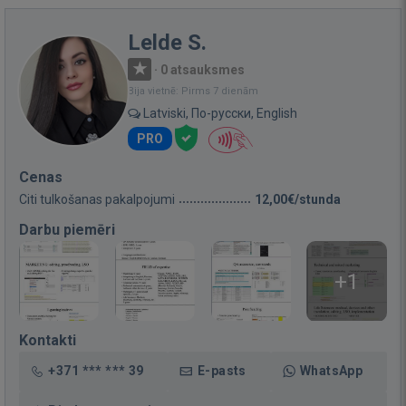
Lelde S.
·
0 atsauksmes
Bija vietnē: Pirms 7 dienām
Latviski, По-русски, English
PRO
Cenas
Citi tulkošanas pakalpojumi
12,00€/stunda
Darbu piemēri
+1
Kontakti
+371 *** *** 39
E-pasts
WhatsApp