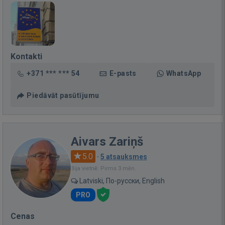
Kontakti
+371 *** *** 54
E-pasts
WhatsApp
Piedāvāt pasūtījumu
Aivars Zariņš
5.0
·
5 atsauksmes
Bija vietnē: Pirms 3 mēn.
Latviski, По-русски, English
PRO
Cenas