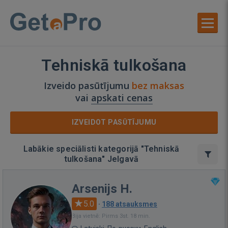
Tehniskā tulkošana
Izveido pasūtījumu
bez maksas
vai
apskati cenas
IZVEIDOT PASŪTĪJUMU
Labākie speciālisti kategorijā "Tehniskā
tulkošana" Jelgavā
Arsenijs H.
5.0
·
188 atsauksmes
Bija vietnē: Pirms 3st. 18 min.