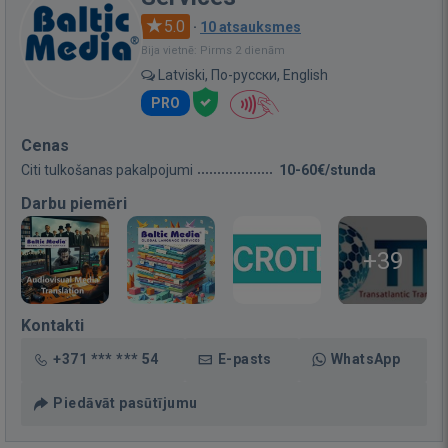
5.0
·
10 atsauksmes
Bija vietnē: Pirms 2 dienām
Latviski, По-русски, English
PRO
Cenas
Citi tulkošanas pakalpojumi
10-60€/stunda
Darbu piemēri
+39
Kontakti
+371 *** *** 54
E-pasts
WhatsApp
Piedāvāt pasūtījumu