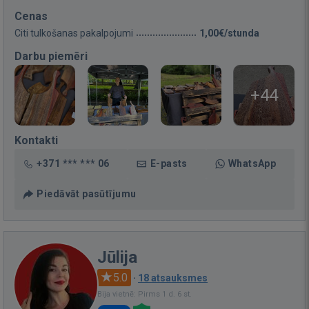
Cenas
Citi tulkošanas pakalpojumi
1,00€/stunda
Darbu piemēri
+44
Kontakti
+371 *** *** 06
E-pasts
WhatsApp
Piedāvāt pasūtījumu
Jūlija
5.0
·
18 atsauksmes
Bija vietnē: Pirms 1 d. 6 st.