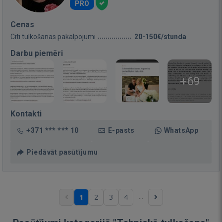
PRO
Cenas
Citi tulkošanas pakalpojumi
20-150€/stunda
Darbu piemēri
+69
Kontakti
+371 *** *** 10
E-pasts
WhatsApp
Piedāvāt pasūtījumu
...
1
2
3
4