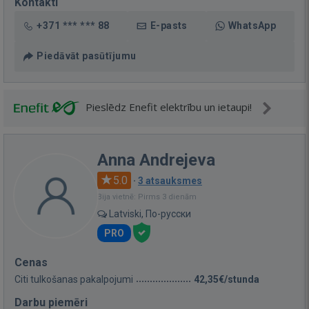
Kontakti
+371 *** *** 88
E-pasts
WhatsApp
Piedāvāt pasūtījumu
Pieslēdz Enefit elektrību un ietaupi!
Anna Andrejeva
5.0
·
3 atsauksmes
Bija vietnē: Pirms 3 dienām
Latviski, По-русски
PRO
Cenas
Citi tulkošanas pakalpojumi
42,35€/stunda
Darbu piemēri