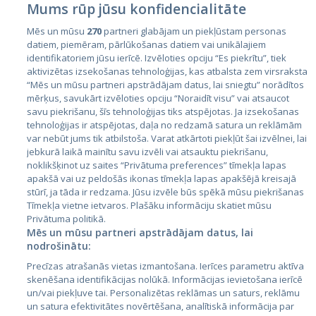
Mums rūp jūsu konfidencialitāte
Mēs un mūsu
270
partneri glabājam un piekļūstam personas
datiem, piemēram, pārlūkošanas datiem vai unikālajiem
identifikatoriem jūsu ierīcē. Izvēloties opciju “Es piekrītu”, tiek
Valstis
aktivizētas izsekošanas tehnoloģijas, kas atbalsta zem virsraksta
Igaunija
“Mēs un mūsu partneri apstrādājam datus, lai sniegtu” norādītos
mērķus, savukārt izvēloties opciju “Noraidīt visu” vai atsaucot
Latvija
savu piekrišanu, šīs tehnoloģijas tiks atspējotas. Ja izsekošanas
tehnoloģijas ir atspējotas, daļa no redzamā satura un reklāmām
Lietuva
var nebūt jums tik atbilstoša. Varat atkārtoti piekļūt šai izvēlnei, lai
jebkurā laikā mainītu savu izvēli vai atsauktu piekrišanu,
noklikšķinot uz saites “Privātuma preferences” tīmekļa lapas
apakšā vai uz peldošās ikonas tīmekļa lapas apakšējā kreisajā
stūrī, ja tāda ir redzama. Jūsu izvēle būs spēkā mūsu piekrišanas
Tīmekļa vietne ietvaros. Plašāku informāciju skatiet mūsu
Privātuma politikā.
Mēs un mūsu partneri apstrādājam datus, lai
nodrošinātu:
City24.lv
CVbankas.lt
Precīzas atrašanās vietas izmantošana. Ierīces parametru aktīva
City24.ee
Kainos.lt
skenēšana identifikācijas nolūkā. Informācijas ievietošana ierīcē
un/vai piekļuve tai. Personalizētas reklāmas un saturs, reklāmu
GetaPro.lv
Paslaugos.lt
un satura efektivitātes novērtēšana, analītiskā informācija par
GetaPro.ee
auto24.ee