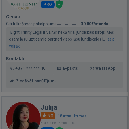
PRO
Cenas
Citi tulkošanas pakalpojumi
30,00€/stunda
"Eight Trinity Legal ir vairāk nekā tikai juridiskais birojs. Mēs
esam jūsu uzticamie partneri visos jūsu juridiskajos j...
lasīt
vairāk
Kontakti
+371 *** *** 10
E-pasts
WhatsApp
Piedāvāt pasūtījumu
Jūlija
5.0
·
18 atsauksmes
Bija vietnē: Pirms 10 st.