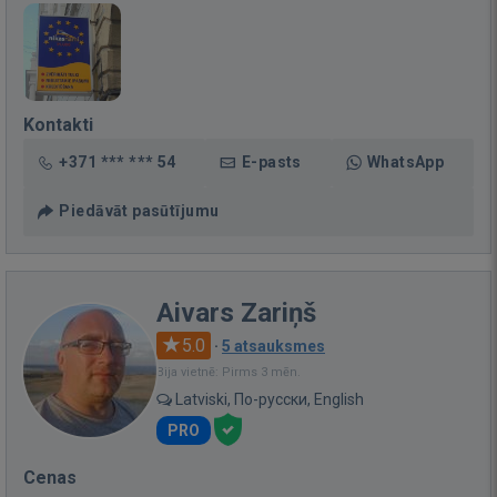
Kontakti
+371 *** *** 54
E-pasts
WhatsApp
Piedāvāt pasūtījumu
Aivars Zariņš
5.0
·
5 atsauksmes
Bija vietnē: Pirms 3 mēn.
Latviski, По-русски, English
PRO
Cenas