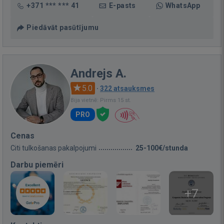
+371 *** *** 41
E-pasts
WhatsApp
Piedāvāt pasūtījumu
Andrejs A.
5.0
·
322 atsauksmes
Bija vietnē: Pirms 15 st.
PRO
Cenas
Citi tulkošanas pakalpojumi
25-100€/stunda
Darbu piemēri
+7