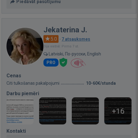
Piedāvāt pasūtījumu
Jekaterina J.
5.0
·
7 atsauksmes
Bija vietnē: Pirms 7 st.
Latviski, По-русски, English
PRO
Cenas
Citi tulkošanas pakalpojumi
10-60€/stunda
Darbu piemēri
+16
Kontakti