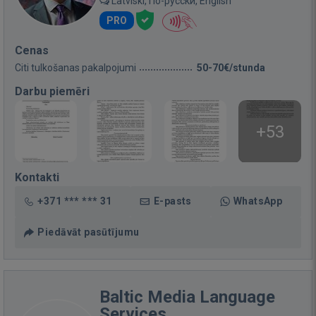
Latviski, По-русски, English
PRO
Cenas
Citi tulkošanas pakalpojumi
50-70€/stunda
Darbu piemēri
+53
Kontakti
+371 *** *** 31
E-pasts
WhatsApp
Piedāvāt pasūtījumu
Baltic Media Language
Services