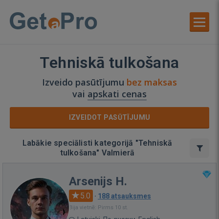
Tehniskā tulkošana
Izveido pasūtījumu
bez maksas
vai
apskati cenas
IZVEIDOT PASŪTĪJUMU
Labākie speciālisti kategorijā "Tehniskā
tulkošana" Valmierā
Arsenijs H.
5.0
·
188 atsauksmes
Bija vietnē: Pirms 10 st.