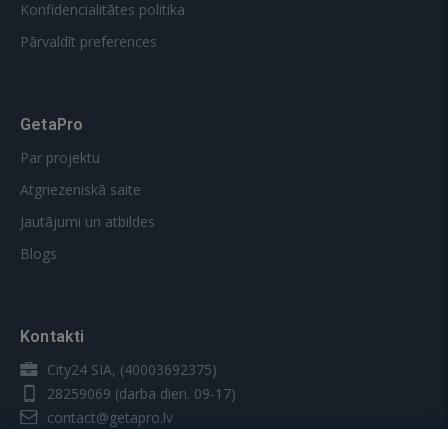
Konfidencialitātes politika
Pārvaldīt preferences
GetaPro
Par projektu
Atgriezeniskā saite
Jautājumi un atbildes
Blogs
Kontakti
City24 SIA, (40003692375)
28259069
(darba dien. 09-17)
contact@getapro.lv