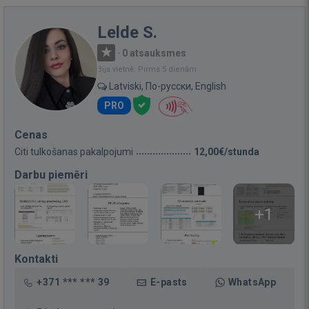
Lelde S.
·
0 atsauksmes
Bija vietnē: Pirms 5 dienām
Latviski, По-русски, English
PRO
Cenas
Citi tulkošanas pakalpojumi
12,00€/stunda
Darbu piemēri
+1
Kontakti
+371 *** *** 39
E-pasts
WhatsApp