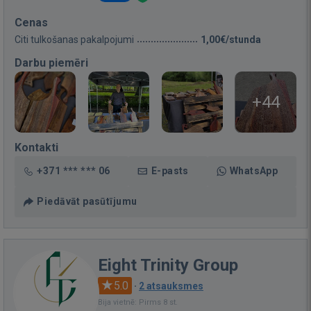
Cenas
Citi tulkošanas pakalpojumi
1,00€/stunda
Darbu piemēri
+44
Kontakti
+371 *** *** 06
E-pasts
WhatsApp
Piedāvāt pasūtījumu
Eight Trinity Group
5.0
·
2 atsauksmes
Bija vietnē: Pirms 8 st.