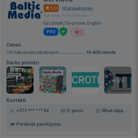
5.0
·
10 atsauksmes
Bija vietnē: Pirms 2 dienām
Latviski, По-русски, English
PRO
Cenas
Citi tulkošanas pakalpojumi
10-60€/stunda
Darbu piemēri
+39
Kontakti
+371 *** *** 54
E-pasts
WhatsApp
Piedāvāt pasūtījumu