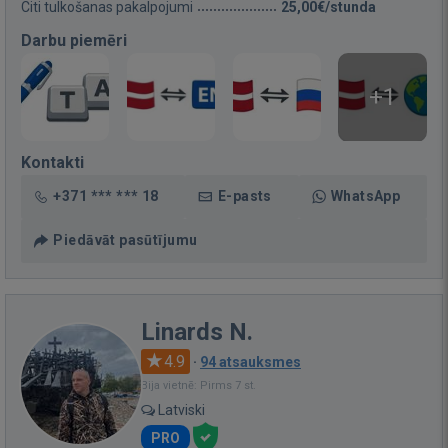
Citi tulkošanas pakalpojumi
25,00€/stunda
Darbu piemēri
+1
Kontakti
+371 *** *** 18
E-pasts
WhatsApp
Piedāvāt pasūtījumu
Linards N.
4.9
·
94 atsauksmes
Bija vietnē: Pirms 7 st.
Latviski
PRO