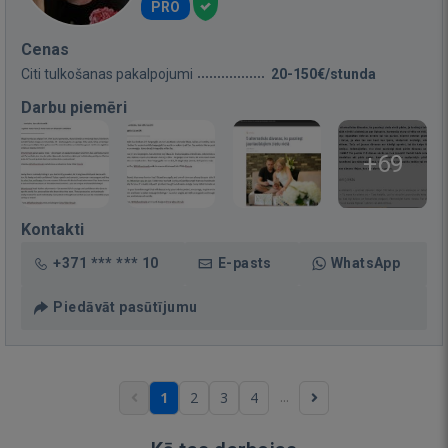
PRO
Cenas
Citi tulkošanas pakalpojumi
20-150€/stunda
Darbu piemēri
+69
Kontakti
+371 *** *** 10
E-pasts
WhatsApp
Piedāvāt pasūtījumu
...
1
2
3
4