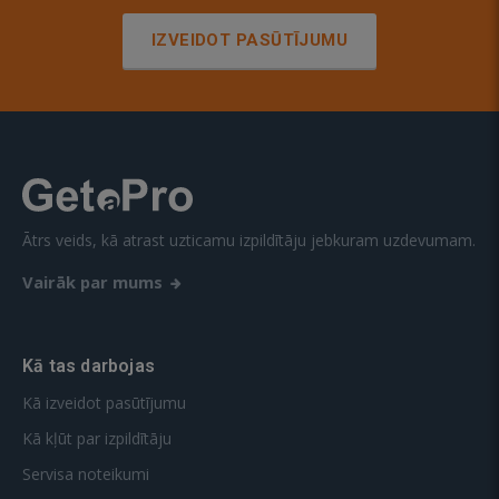
IZVEIDOT PASŪTĪJUMU
Ātrs veids, kā atrast uzticamu izpildītāju jebkuram uzdevumam.
Vairāk par mums
Kā tas darbojas
Kā izveidot pasūtījumu
Kā kļūt par izpildītāju
Servisa noteikumi