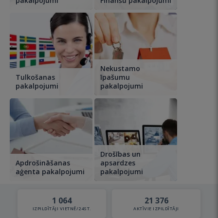
pakalpojumi
Finanšu pakalpojumi
Nekustamo
Tulkošanas
īpašumu
pakalpojumi
pakalpojumi
Drošības un
Apdrošināšanas
apsardzes
aģenta pakalpojumi
pakalpojumi
1 064
21 376
IZPILDĪTĀJI VIETNĒ/24ST.
AKTĪVIE IZPILDĪTĀJI