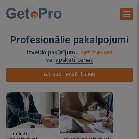
Profesionālie pakalpojumi
Izveido pasūtījumu
bez maksas
vai
apskati cenas
IZVEIDOT PASŪTĪJUMU
Juridiskie