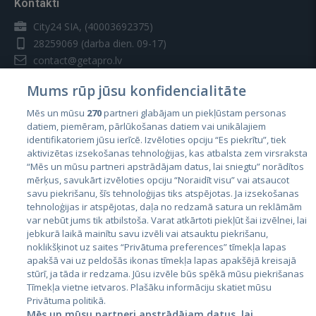
Kontakti
City24 SIA, (40003692375)
28259069
(darba dien. 09-17)
contact@getapro.lv
Mums rūp jūsu konfidencialitāte
Mēs un mūsu
270
partneri glabājam un piekļūstam personas
datiem, piemēram, pārlūkošanas datiem vai unikālajiem
identifikatoriem jūsu ierīcē. Izvēloties opciju “Es piekrītu”, tiek
Valstis
aktivizētas izsekošanas tehnoloģijas, kas atbalsta zem virsraksta
Igaunija
“Mēs un mūsu partneri apstrādājam datus, lai sniegtu” norādītos
mērķus, savukārt izvēloties opciju “Noraidīt visu” vai atsaucot
Latvija
savu piekrišanu, šīs tehnoloģijas tiks atspējotas. Ja izsekošanas
tehnoloģijas ir atspējotas, daļa no redzamā satura un reklāmām
Lietuva
var nebūt jums tik atbilstoša. Varat atkārtoti piekļūt šai izvēlnei, lai
jebkurā laikā mainītu savu izvēli vai atsauktu piekrišanu,
noklikšķinot uz saites “Privātuma preferences” tīmekļa lapas
apakšā vai uz peldošās ikonas tīmekļa lapas apakšējā kreisajā
stūrī, ja tāda ir redzama. Jūsu izvēle būs spēkā mūsu piekrišanas
Tīmekļa vietne ietvaros. Plašāku informāciju skatiet mūsu
Privātuma politikā.
Mēs un mūsu partneri apstrādājam datus, lai