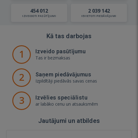
454 012
2 039 142
IZVEIDOTI PASŪTĪJUMI
IEVIETOTI PIEDĀVĀJUMI
Kā tas darbojas
1
Izveido pasūtījumu
Tas ir bezmaksas
2
Saņem piedāvājumus
Izpildītāji piedāvās savas cenas
3
Izvēlies speciālistu
ar labāko cenu un atsauksmēm
Jautājumi un atbildes