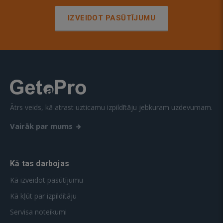
IZVEIDOT PASŪTĪJUMU
Ātrs veids, kā atrast uzticamu izpildītāju jebkuram uzdevumam.
Vairāk par mums
Kā tas darbojas
Kā izveidot pasūtījumu
Kā kļūt par izpildītāju
Servisa noteikumi