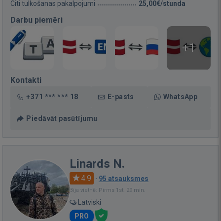
Citi tulkošanas pakalpojumi
25,00€/stunda
Darbu piemēri
+1
Kontakti
+371 *** *** 18
E-pasts
WhatsApp
Piedāvāt pasūtījumu
Linards N.
4.9
·
95 atsauksmes
Bija vietnē: Pirms 1st. 29 min.
Latviski
PRO