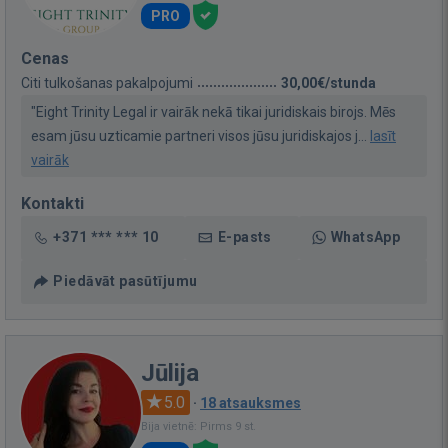
PRO
Cenas
Citi tulkošanas pakalpojumi
30,00€/stunda
"Eight Trinity Legal ir vairāk nekā tikai juridiskais birojs. Mēs
esam jūsu uzticamie partneri visos jūsu juridiskajos j...
lasīt
vairāk
Kontakti
+371 *** *** 10
E-pasts
WhatsApp
Piedāvāt pasūtījumu
Jūlija
5.0
·
18 atsauksmes
Bija vietnē: Pirms 9 st.