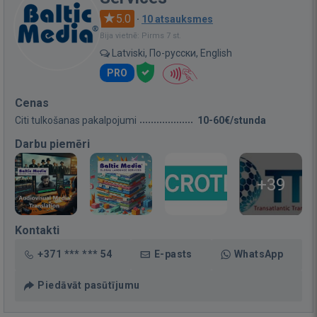
5.0
·
10 atsauksmes
Bija vietnē: Pirms 7 st.
Latviski, По-русски, English
PRO
Cenas
Citi tulkošanas pakalpojumi
10-60€/stunda
Darbu piemēri
+39
Kontakti
+371 *** *** 54
E-pasts
WhatsApp
Piedāvāt pasūtījumu