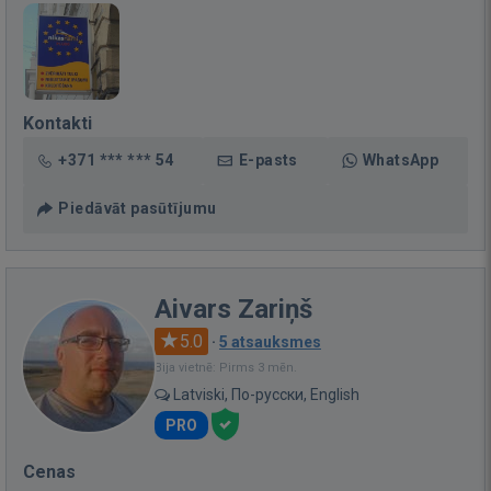
Kontakti
+371 *** *** 54
E-pasts
WhatsApp
Piedāvāt pasūtījumu
Aivars Zariņš
5.0
·
5 atsauksmes
Bija vietnē: Pirms 3 mēn.
Latviski, По-русски, English
PRO
Cenas