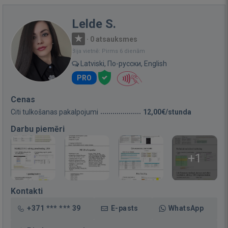
Lelde S.
·
0 atsauksmes
Bija vietnē: Pirms 6 dienām
Latviski, По-русски, English
PRO
Cenas
Citi tulkošanas pakalpojumi
12,00€/stunda
Darbu piemēri
+1
Kontakti
+371 *** *** 39
E-pasts
WhatsApp