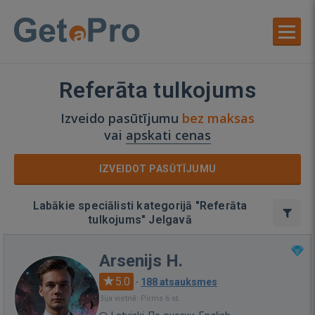
Referāta tulkojums
Izveido pasūtījumu
bez maksas
vai
apskati cenas
IZVEIDOT PASŪTĪJUMU
Labākie speciālisti kategorijā "Referāta
tulkojums" Jelgavā
Arsenijs H.
5.0
·
188 atsauksmes
Bija vietnē: Pirms 6 st.