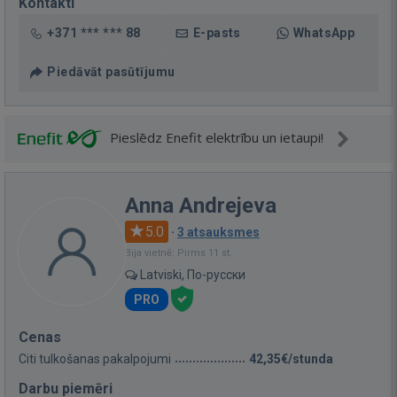
Kontakti
+371 *** *** 88
E-pasts
WhatsApp
Piedāvāt pasūtījumu
Pieslēdz Enefit elektrību un ietaupi!
Anna Andrejeva
5.0
·
3 atsauksmes
Bija vietnē: Pirms 11 st.
Latviski, По-русски
PRO
Cenas
Citi tulkošanas pakalpojumi
42,35€/stunda
Darbu piemēri