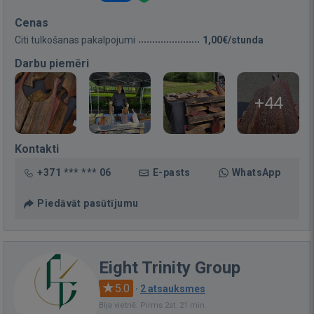
Cenas
Citi tulkošanas pakalpojumi
1,00€/stunda
Darbu piemēri
+44
Kontakti
+371 *** *** 06
E-pasts
WhatsApp
Piedāvāt pasūtījumu
Eight Trinity Group
5.0
·
2 atsauksmes
Bija vietnē: Pirms 2st. 21 min.