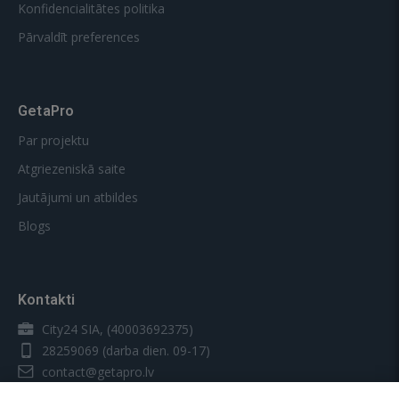
Konfidencialitātes politika
Pārvaldīt preferences
GetaPro
Par projektu
Atgriezeniskā saite
Jautājumi un atbildes
Blogs
Kontakti
City24 SIA, (40003692375)
28259069
(darba dien. 09-17)
contact@getapro.lv