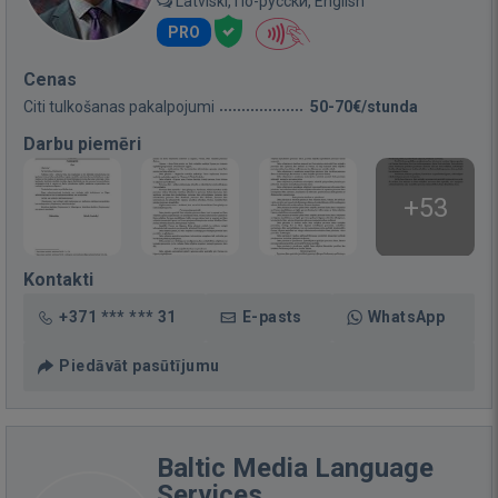
Latviski, По-русски, English
PRO
Cenas
Citi tulkošanas pakalpojumi
50-70€/stunda
Darbu piemēri
+53
Kontakti
+371 *** *** 31
E-pasts
WhatsApp
Piedāvāt pasūtījumu
Baltic Media Language
Services