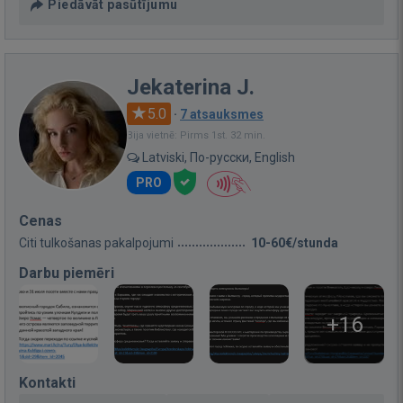
Piedāvāt pasūtījumu
Jekaterina J.
5.0
·
7 atsauksmes
Bija vietnē: Pirms 1st. 32 min.
Latviski, По-русски, English
PRO
Cenas
Citi tulkošanas pakalpojumi
10-60€/stunda
Darbu piemēri
+16
Kontakti