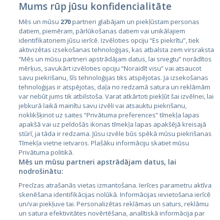
Mums rūp jūsu konfidencialitāte
Mēs un mūsu
270
partneri glabājam un piekļūstam personas
datiem, piemēram, pārlūkošanas datiem vai unikālajiem
identifikatoriem jūsu ierīcē. Izvēloties opciju “Es piekrītu”, tiek
Valstis
aktivizētas izsekošanas tehnoloģijas, kas atbalsta zem virsraksta
Igaunija
“Mēs un mūsu partneri apstrādājam datus, lai sniegtu” norādītos
mērķus, savukārt izvēloties opciju “Noraidīt visu” vai atsaucot
Latvija
savu piekrišanu, šīs tehnoloģijas tiks atspējotas. Ja izsekošanas
tehnoloģijas ir atspējotas, daļa no redzamā satura un reklāmām
Lietuva
var nebūt jums tik atbilstoša. Varat atkārtoti piekļūt šai izvēlnei, lai
jebkurā laikā mainītu savu izvēli vai atsauktu piekrišanu,
noklikšķinot uz saites “Privātuma preferences” tīmekļa lapas
apakšā vai uz peldošās ikonas tīmekļa lapas apakšējā kreisajā
stūrī, ja tāda ir redzama. Jūsu izvēle būs spēkā mūsu piekrišanas
Tīmekļa vietne ietvaros. Plašāku informāciju skatiet mūsu
Privātuma politikā.
Mēs un mūsu partneri apstrādājam datus, lai
nodrošinātu:
City24.lv
CVbankas.lt
Precīzas atrašanās vietas izmantošana. Ierīces parametru aktīva
City24.ee
Kainos.lt
skenēšana identifikācijas nolūkā. Informācijas ievietošana ierīcē
un/vai piekļuve tai. Personalizētas reklāmas un saturs, reklāmu
GetaPro.lv
Paslaugos.lt
un satura efektivitātes novērtēšana, analītiskā informācija par
GetaPro.ee
auto24.ee