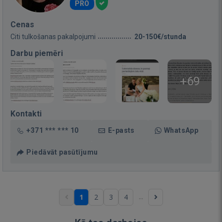
PRO
Cenas
Citi tulkošanas pakalpojumi
20-150€/stunda
Darbu piemēri
+69
Kontakti
+371 *** *** 10
E-pasts
WhatsApp
Piedāvāt pasūtījumu
...
1
2
3
4