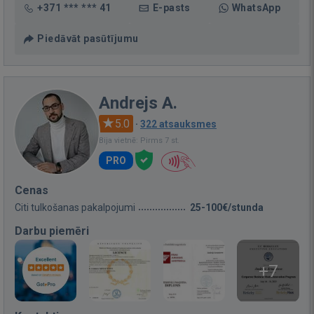
+371 *** *** 41
E-pasts
WhatsApp
Piedāvāt pasūtījumu
Andrejs A.
5.0
·
322 atsauksmes
Bija vietnē: Pirms 7 st.
PRO
Cenas
Citi tulkošanas pakalpojumi
25-100€/stunda
Darbu piemēri
+7