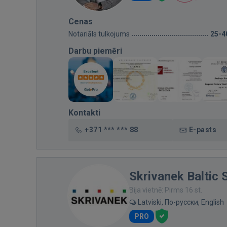
Cenas
Notariāls tulkojums
25-4
Darbu piemēri
Kontakti
+371 *** *** 88
E-pasts
Skrivanek Baltic 
Bija vietnē: Pirms 16 st.
Latviski, По-русски, English
PRO