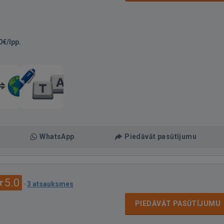
0€/lpp.
WhatsApp
Piedāvāt pasūtījumu
5.0
·
3 atsauksmes
PIEDĀVĀT PASŪTĪJUMU