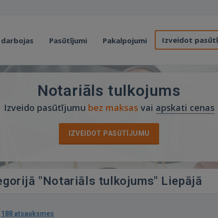
Izveidot pasūt
 darbojas
Pasūtījumi
Pakalpojumi
Notariāls tulkojums
Izveido pasūtījumu
bez maksas
vai
apskati cenas
IZVEIDOT PASŪTĪJUMU
egorijā "Notariāls tulkojums" Liepājā
·
188 atsauksmes