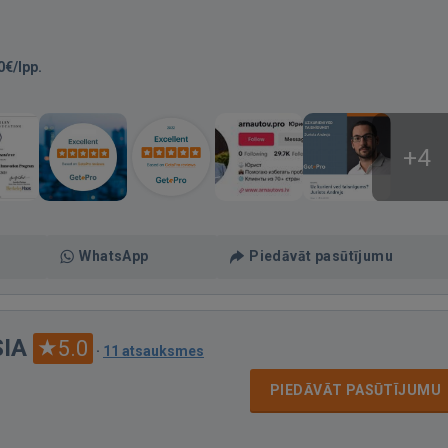
0€/lpp.
+4
WhatsApp
Piedāvāt pasūtījumu
SIA
5.0
·
11 atsauksmes
PIEDĀVĀT PASŪTĪJUMU