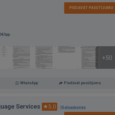
PIEDĀVĀT PASŪTĪJUMU
0€/lpp.
+50
WhatsApp
Piedāvāt pasūtījumu
guage Services
5.0
·
10 atsauksmes