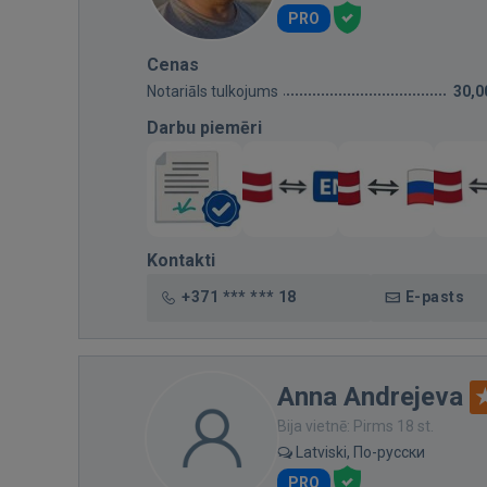
PRO
Cenas
Notariāls tulkojums
30,0
Darbu piemēri
Kontakti
+371 *** *** 18
E-pasts
Anna Andrejeva
Bija vietnē: Pirms 18 st.
Latviski, По-русски
PRO