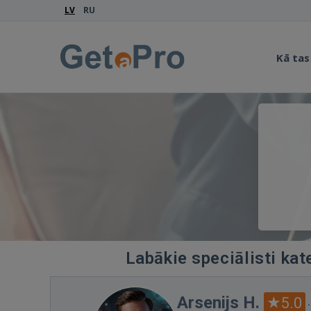
LV
RU
Kā tas
Labākie speciālisti kat
Arsenijs H.
5.0