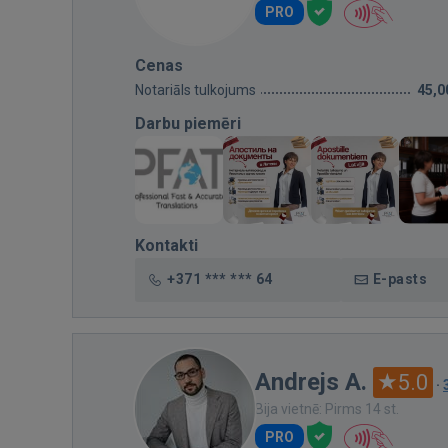
PRO
Cenas
Notariāls tulkojums
45,0
Darbu piemēri
Kontakti
+371 *** *** 64
E-pasts
Andrejs A.
5.0
·
Bija vietnē: Pirms 14 st.
PRO