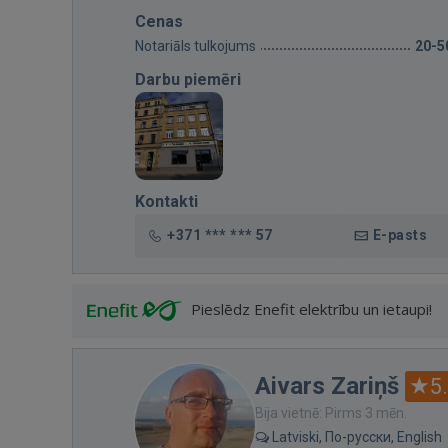
Cenas
Notariāls tulkojums
20-5
Darbu piemēri
Kontakti
+371 *** *** 57
E-pasts
Pieslēdz Enefit elektrību un ietaupi!
Aivars Zariņš
5
Bija vietnē: Pirms 3 mēn.
Latviski, По-русски, English