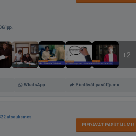
0€/lpp.
+2
WhatsApp
Piedāvāt pasūtījumu
322 atsauksmes
PIEDĀVĀT PASŪTĪJUMU