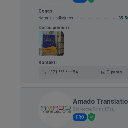
Cenas
Notariāls tulkojums
35-5
Darbu piemēri
Kontakti
+371 *** *** 54
E-pasts
Amado Translati
Bija vietnē: Pirms 17 st.
PRO