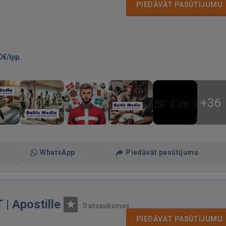
PIEDĀVĀT PASŪTĪJUMU
0€/lpp.
+36
WhatsApp
Piedāvāt pasūtījumu
 Apostille
·
0 atsauksmes
PIEDĀVĀT PASŪTĪJUMU