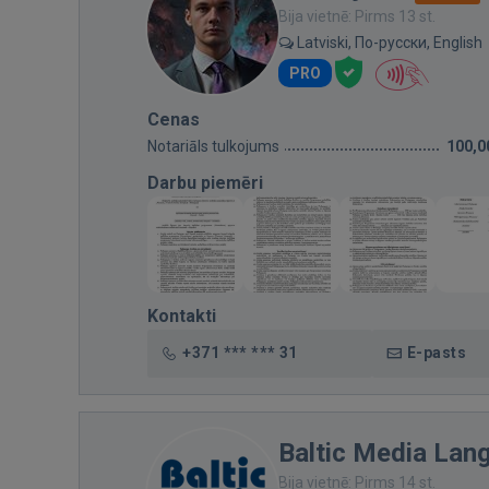
Bija vietnē: Pirms 13 st.
Latviski, По-русски, English
PRO
Cenas
Notariāls tulkojums
100,0
Darbu piemēri
Kontakti
+371 *** *** 31
E-pasts
Baltic Media Lan
Bija vietnē: Pirms 14 st.