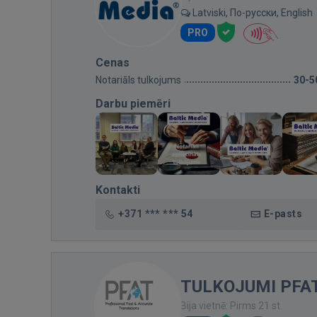
Latviski, По-русски, English
PRO
Cenas
Notariāls tulkojums
30-5
Darbu piemēri
Kontakti
+371 *** *** 54
E-pasts
TULKOJUMI PFAT |
Bija vietnē: Pirms 21 st.