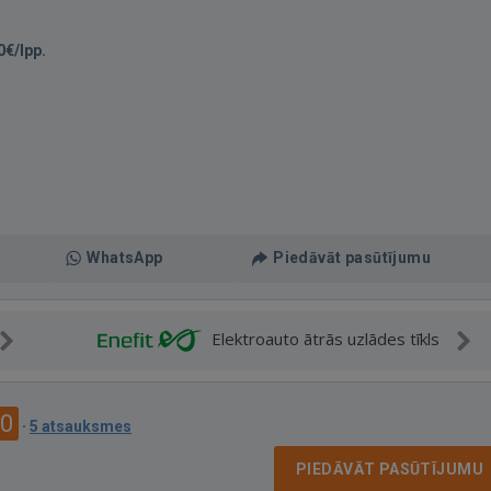
0€/lpp.
WhatsApp
Piedāvāt pasūtījumu
Elektroauto ātrās uzlādes tīkls
.0
·
5 atsauksmes
PIEDĀVĀT PASŪTĪJUMU