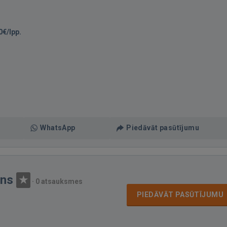
0€/lpp.
WhatsApp
Piedāvāt pasūtījumu
ons
·
0 atsauksmes
PIEDĀVĀT PASŪTĪJUMU