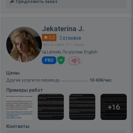
Предложить заказ
Jekaterina J.
5.0
·
7 отзывов
Был на сайте: 11 ч. назад
Latviski, По-русски, English
PRO
Цены
Другие услуги по переводу
10-60€/час
Примеры работ
+16
Контакты