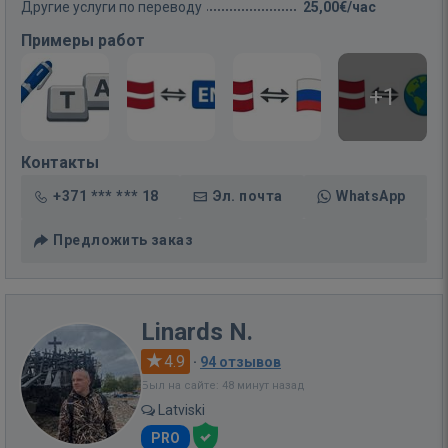
Другие услуги по переводу
25,00€/час
Примеры работ
+1
Контакты
+371 *** *** 18
Эл. почта
WhatsApp
Предложить заказ
Linards N.
4.9
·
94 отзывов
Был на сайте: 48 минут назад
Latviski
PRO