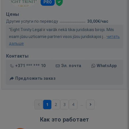
PRO
Цены
Другие услуги по переводу
30,00€/час
"Eight Trinity Legal ir vairāk nekā tikai juridiskais birojs. Mēs
esam jūsu uzticamie partneri visos jūsu juridiskajos j...
читать
дальше
Контакты
+371 *** *** 10
Эл. почта
WhatsApp
Предложить заказ
...
1
2
3
4
Как это работает