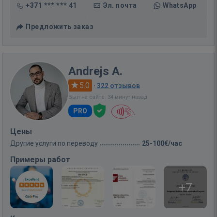
+371 *** *** 41
Эл. почта
WhatsApp
Предложить заказ
Andrejs A.
5.0
·
322 отзывов
Был на сайте: 34 минут назад
PRO
Цены
Другие услуги по переводу
25-100€/час
Примеры работ
+7