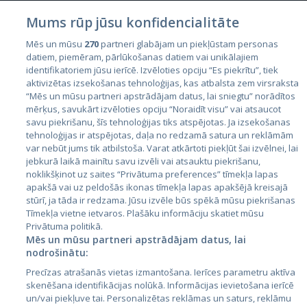
Mums rūp jūsu konfidencialitāte
Mēs un mūsu
270
partneri glabājam un piekļūstam personas
datiem, piemēram, pārlūkošanas datiem vai unikālajiem
identifikatoriem jūsu ierīcē. Izvēloties opciju “Es piekrītu”, tiek
Страны
aktivizētas izsekošanas tehnoloģijas, kas atbalsta zem virsraksta
Эстония
“Mēs un mūsu partneri apstrādājam datus, lai sniegtu” norādītos
mērķus, savukārt izvēloties opciju “Noraidīt visu” vai atsaucot
Латвия
savu piekrišanu, šīs tehnoloģijas tiks atspējotas. Ja izsekošanas
tehnoloģijas ir atspējotas, daļa no redzamā satura un reklāmām
Литва
var nebūt jums tik atbilstoša. Varat atkārtoti piekļūt šai izvēlnei, lai
jebkurā laikā mainītu savu izvēli vai atsauktu piekrišanu,
noklikšķinot uz saites “Privātuma preferences” tīmekļa lapas
apakšā vai uz peldošās ikonas tīmekļa lapas apakšējā kreisajā
stūrī, ja tāda ir redzama. Jūsu izvēle būs spēkā mūsu piekrišanas
Tīmekļa vietne ietvaros. Plašāku informāciju skatiet mūsu
Privātuma politikā.
Mēs un mūsu partneri apstrādājam datus, lai
nodrošinātu:
City24.lv
CVbankas.lt
Precīzas atrašanās vietas izmantošana. Ierīces parametru aktīva
City24.ee
Kainos.lt
skenēšana identifikācijas nolūkā. Informācijas ievietošana ierīcē
un/vai piekļuve tai. Personalizētas reklāmas un saturs, reklāmu
GetaPro.lv
Paslaugos.lt