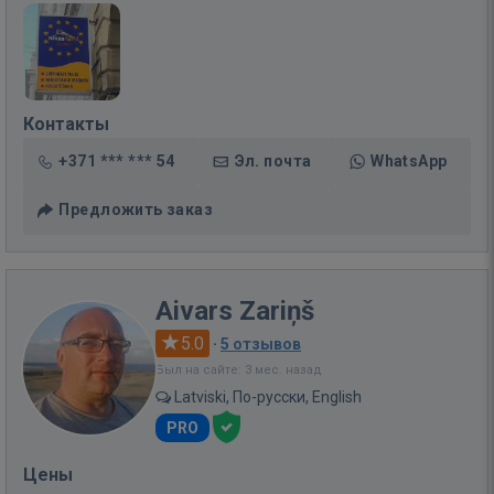
Контакты
+371 *** *** 54
Эл. почта
WhatsApp
Предложить заказ
Aivars Zariņš
5.0
·
5 отзывов
Был на сайте: 3 мес. назад
Latviski, По-русски, English
PRO
Цены