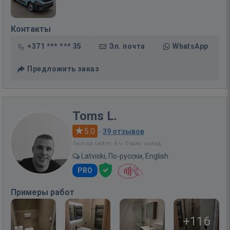
Контакты
+371 *** *** 35
Эл. почта
WhatsApp
Предложить заказ
Toms L.
5.0
·
39 отзывов
Был на сайте: 4 ч. 0 мин. назад
Latviski, По-русски, English
PRO
Примеры работ
+116