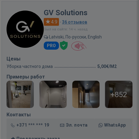
GV Solutions
4.9
·
36 отзывов
Был на сайте: 14 ч. назад
Latviski, По-русски, English
PRO
Цены
Уборка частного дома
5,00€/M2
Примеры работ
+852
Контакты
+371 *** *** 19
Эл. почта
WhatsApp
Предложить заказ