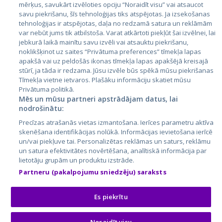
mērķus, savukārt izvēloties opciju “Noraidīt visu” vai atsaucot
Латвия
savu piekrišanu, šīs tehnoloģijas tiks atspējotas. Ja izsekošanas
tehnoloģijas ir atspējotas, daļa no redzamā satura un reklāmām
Литва
var nebūt jums tik atbilstoša. Varat atkārtoti piekļūt šai izvēlnei, lai
jebkurā laikā mainītu savu izvēli vai atsauktu piekrišanu,
noklikšķinot uz saites “Privātuma preferences” tīmekļa lapas
apakšā vai uz peldošās ikonas tīmekļa lapas apakšējā kreisajā
stūrī, ja tāda ir redzama. Jūsu izvēle būs spēkā mūsu piekrišanas
Tīmekļa vietne ietvaros. Plašāku informāciju skatiet mūsu
Privātuma politikā.
Mēs un mūsu partneri apstrādājam datus, lai
nodrošinātu:
City24.lv
CVbankas.lt
Precīzas atrašanās vietas izmantošana. Ierīces parametru aktīva
City24.ee
Kainos.lt
skenēšana identifikācijas nolūkā. Informācijas ievietošana ierīcē
un/vai piekļuve tai. Personalizētas reklāmas un saturs, reklāmu
GetaPro.lv
Paslaugos.lt
un satura efektivitātes novērtēšana, analītiskā informācija par
GetaPro.ee
auto24.ee
lietotāju grupām un produktu izstrāde.
Skelbiu.lt
KV.ee
Partneru (pakalpojumu sniedzēju) saraksts
Autoplius.lt
Osta.ee
Aruodas.lt
KuldneBörs.ee
Es piekrītu