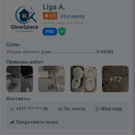
Liga A.
4.8
·
24 отзывов
Был на сайте: 8 ч. назад
PRO
Цены
Уборка частного дома
3-5€/M2
Примеры работ
+12
Контакты
+371 *** *** 26
Эл. почта
WhatsApp
Предложить заказ