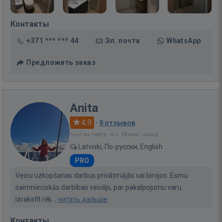
Контакты
+371 *** *** 44
Эл. почта
WhatsApp
Предложить заказ
Anita
4.9
·
9 отзывов
Был на сайте: 4 ч. 28 мин. назад
Latviski, По-русски, English
PRO
Veicu uzkopšanas darbus privātmājās vai birojos. Esmu
saimnieciskās darbības veicējs, par pakalpojumu varu
izrakstīt rēķ...
читать дальше
Контакты