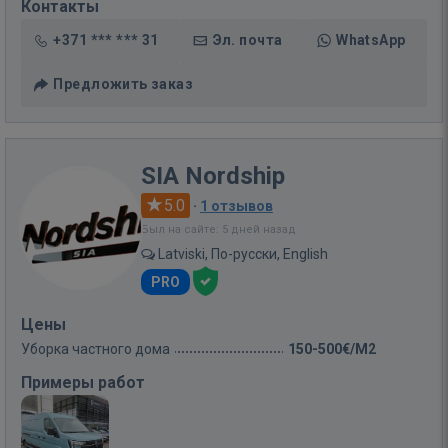
Контакты
+371 *** *** 31
Эл. почта
WhatsApp
Предложить заказ
SIA Nordship
5.0
·
1 отзывов
Был на сайте: 5 дней назад
Latviski, По-русски, English
PRO
Цены
Уборка частного дома
150-500€/M2
Примеры работ