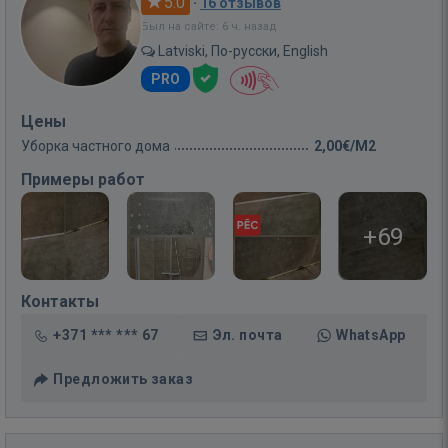
5.0
·
16 отзывов
Был на сайте: 6 ч. назад
Latviski, По-русски, English
PRO
Цены
Уборка частного дома
2,00€/M2
Примеры работ
+69
Контакты
+371 *** *** 67
Эл. почта
WhatsApp
Предложить заказ