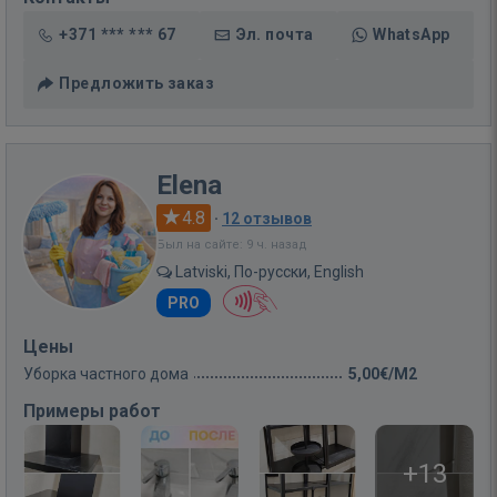
+371 *** *** 67
Эл. почта
WhatsApp
Предложить заказ
Elena
4.8
·
12 отзывов
Был на сайте: 9 ч. назад
Latviski, По-русски, English
PRO
Цены
Уборка частного дома
5,00€/M2
Примеры работ
+13