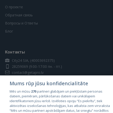
О проекте
Обратная связь
Вопросы и Ответы
Блог
Контакты
City24 SIA, (40003692375)
28259069
(9:00-17:00 пн. - пт.)
contact@getapro.lv
Mums rūp jūsu konfidencialitāte
Mēs un mūsu
270
partneri glabājam un piekļūstam personas
datiem, piemēram, pārlūkošanas datiem vai unikālajiem
identifikatoriem jūsu ierīcē. Izvēloties opciju “Es piekrītu”, tiek
Страны
aktivizētas izsekošanas tehnoloģijas, kas atbalsta zem virsraksta
Эстония
“Mēs un mūsu partneri apstrādājam datus, lai sniegtu” norādītos