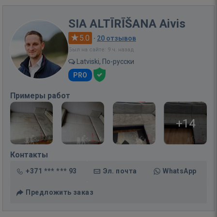
SIA ALTĪRĪŠANA Aivis
5.0
·
20 отзывов
Был на сайте: 9 ч. назад
Latviski, По-русски
PRO
Примеры работ
+14
Контакты
+371 *** *** 93
Эл. почта
WhatsApp
Предложить заказ