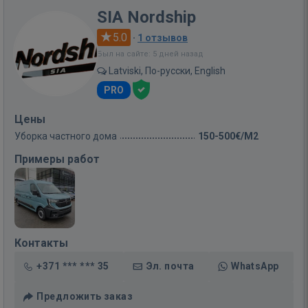
SIA Nordship
5.0
·
1 отзывов
Был на сайте: 5 дней назад
Latviski, По-русски, English
PRO
Цены
Уборка частного дома
150-500€/M2
Примеры работ
Контакты
+371 *** *** 35
Эл. почта
WhatsApp
Предложить заказ