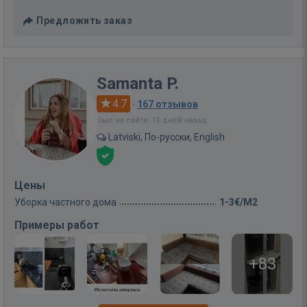
Предложить заказ
Samanta P.
4.7
·
167 отзывов
Был на сайте: 10 дней назад
Latviski, По-русски, English
Цены
Уборка частного дома
1-3€/M2
Примеры работ
+83