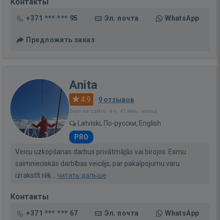
Контакты
+371 *** *** 95
Эл. почта
WhatsApp
Предложить заказ
Anita
4.9
·
9 отзывов
Был на сайте: 4 ч. 41 мин. назад
Latviski, По-русски, English
PRO
Veicu uzkopšanas darbus privātmājās vai birojos. Esmu
saimnieciskās darbības veicējs, par pakalpojumu varu
izrakstīt rēķ...
читать дальше
Контакты
+371 *** *** 67
Эл. почта
WhatsApp