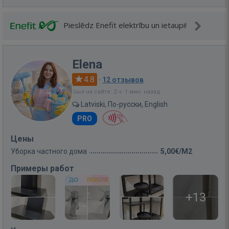
Pieslēdz Enefit elektrību un ietaupi!
Elena
4.8
·
12 отзывов
Был на сайте: 2 ч. 1 мин. назад
Latviski, По-русски, English
PRO
Цены
Уборка частного дома
5,00€/M2
Примеры работ
+13