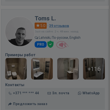
Toms L.
5.0
·
39 отзывов
Был на сайте: 2 ч. 48 мин. назад
Latviski, По-русски, English
PRO
Примеры работ
+116
Контакты
+371 *** *** 44
Эл. почта
WhatsApp
Предложить заказ