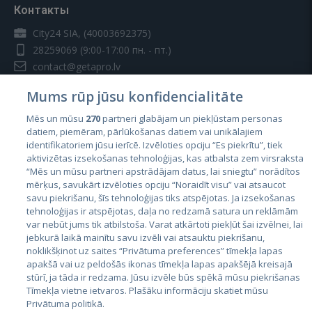
Контакты
City24 SIA, (40003692375)
28259069
(9:00-17:00 пн. - пт.)
contact@getapro.lv
Mums rūp jūsu konfidencialitāte
Mēs un mūsu
270
partneri glabājam un piekļūstam personas
datiem, piemēram, pārlūkošanas datiem vai unikālajiem
identifikatoriem jūsu ierīcē. Izvēloties opciju “Es piekrītu”, tiek
Страны
aktivizētas izsekošanas tehnoloģijas, kas atbalsta zem virsraksta
Эстония
“Mēs un mūsu partneri apstrādājam datus, lai sniegtu” norādītos
mērķus, savukārt izvēloties opciju “Noraidīt visu” vai atsaucot
Латвия
savu piekrišanu, šīs tehnoloģijas tiks atspējotas. Ja izsekošanas
tehnoloģijas ir atspējotas, daļa no redzamā satura un reklāmām
Литва
var nebūt jums tik atbilstoša. Varat atkārtoti piekļūt šai izvēlnei, lai
jebkurā laikā mainītu savu izvēli vai atsauktu piekrišanu,
noklikšķinot uz saites “Privātuma preferences” tīmekļa lapas
apakšā vai uz peldošās ikonas tīmekļa lapas apakšējā kreisajā
stūrī, ja tāda ir redzama. Jūsu izvēle būs spēkā mūsu piekrišanas
Tīmekļa vietne ietvaros. Plašāku informāciju skatiet mūsu
Privātuma politikā.