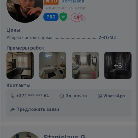
5.0
·
3 отзывов
Был на сайте: 7 ч. назад
PRO
Цены
Уборка частного дома
2-4€/M2
Примеры работ
+3
Контакты
+371 *** *** 64
Эл. почта
WhatsApp
Предложить заказ
Stanislavs G.