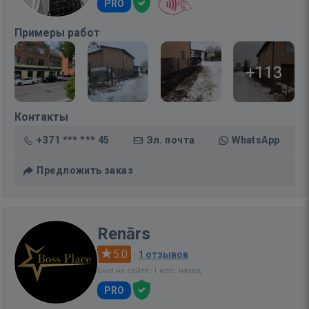
PRO
Примеры работ
+113
Контакты
+371 *** *** 45
Эл. почта
WhatsApp
Предложить заказ
Renārs
5.0
·
1 отзывов
Был на сайте: 1 мес. назад
PRO