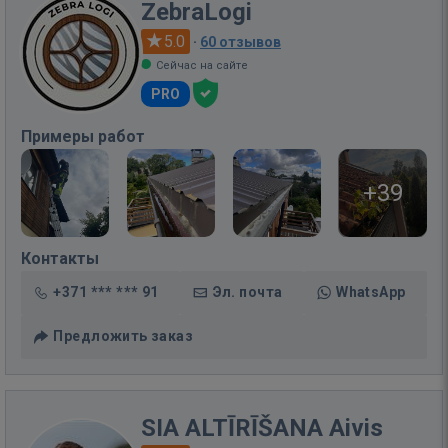
ZebraLogi
5.0
·
60 отзывов
Сейчас на сайте
PRO
Примеры работ
+39
Контакты
+371 *** *** 91
Эл. почта
WhatsApp
Предложить заказ
SIA ALTĪRĪŠANA Aivis