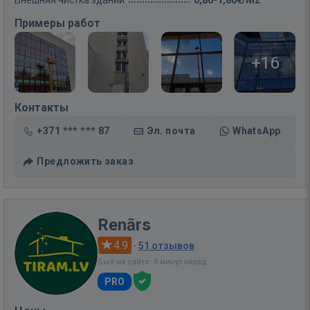
Внешняя чистка зданий
0,80-1,80€/M2
Примеры работ
+16
Контакты
+371 *** *** 87
Эл. почта
WhatsApp
Предложить заказ
Renārs
4.9
·
51 отзывов
Был на сайте: 5 минут назад
PRO