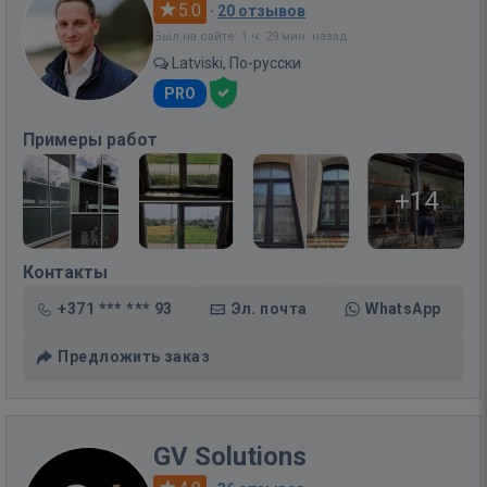
5.0
·
20 отзывов
Был на сайте: 1 ч. 29 мин. назад
Latviski, По-русски
PRO
Примеры работ
+14
Контакты
+371 *** *** 93
Эл. почта
WhatsApp
Предложить заказ
GV Solutions