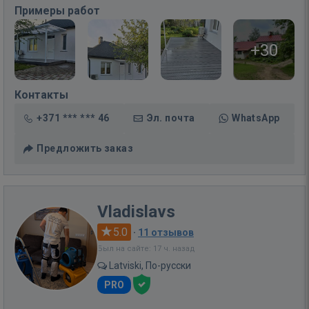
Примеры работ
+30
Контакты
+371 *** *** 46
Эл. почта
WhatsApp
Предложить заказ
Vladislavs
5.0
·
11 отзывов
Был на сайте: 17 ч. назад
Latviski, По-русски
PRO