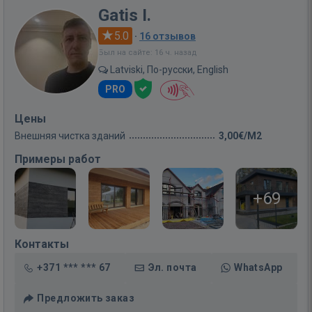
Gatis I.
5.0
·
16 отзывов
Был на сайте: 16 ч. назад
Latviski, По-русски, English
PRO
Цены
Внешняя чистка зданий
3,00€/M2
Примеры работ
+69
Контакты
+371 *** *** 67
Эл. почта
WhatsApp
Предложить заказ