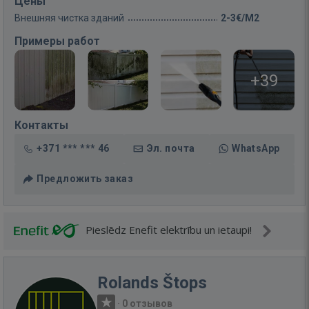
Цены
Внешняя чистка зданий
2-3€/M2
Примеры работ
+39
Контакты
+371 *** *** 46
Эл. почта
WhatsApp
Предложить заказ
Pieslēdz Enefit elektrību un ietaupi!
Rolands Štops
·
0 отзывов