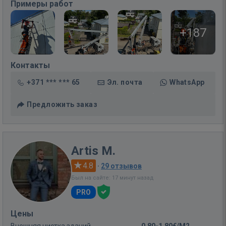
Примеры работ
+187
Контакты
+371 *** *** 65
Эл. почта
WhatsApp
Предложить заказ
Artis M.
4.8
·
29 отзывов
Был на сайте: 17 минут назад
PRO
Цены