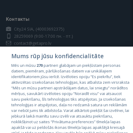
Контакты
City24 SIA, (40003692375)
28259069
(9:00-17:00 пн. - пт.)
contact@getapro.lv
Mums rūp jūsu konfidencialitāte
Mēs un mūsu
270
partneri glabājam un piekļūstam personas
datiem, piemēram, pārlūkošanas datiem vai unikālajiem
identifikatoriem jūsu ierīcē. Izvēloties opciju “Es piekrītu”, tiek
Страны
aktivizētas izsekošanas tehnoloģijas, kas atbalsta zem virsraksta
Эстония
“Mēs un mūsu partneri apstrādājam datus, lai sniegtu” norādītos
mērķus, savukārt izvēloties opciju “Noraidīt visu” vai atsaucot
Латвия
savu piekrišanu, šīs tehnoloģijas tiks atspējotas. Ja izsekošanas
tehnoloģijas ir atspējotas, daļa no redzamā satura un reklāmām
Литва
var nebūt jums tik atbilstoša. Varat atkārtoti piekļūt šai izvēlnei, lai
jebkurā laikā mainītu savu izvēli vai atsauktu piekrišanu,
noklikšķinot uz saites “Privātuma preferences” tīmekļa lapas
apakšā vai uz peldošās ikonas tīmekļa lapas apakšējā kreisajā