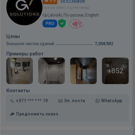
4.9
·
36 отзывов
Был на сайте: 3 дней назад
Latviski, По-русски, English
PRO
Цены
Внешняя чистка зданий
7,00€/M2
Примеры работ
+852
Контакты
+371 *** *** 19
Эл. почта
WhatsApp
Предложить заказ