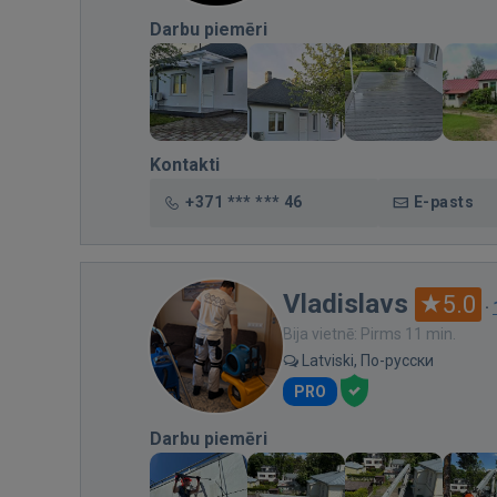
Darbu piemēri
Kontakti
+371 *** *** 46
E-pasts
Vladislavs
5.0
·
Bija vietnē: Pirms 11 min.
Latviski, По-русски
PRO
Darbu piemēri