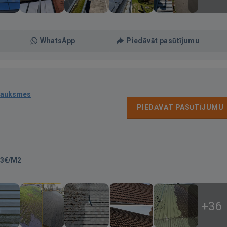
WhatsApp
Piedāvāt pasūtījumu
sauksmes
PIEDĀVĀT PASŪTĪJUMU
-3€/M2
+36