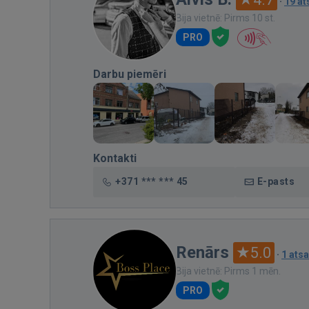
·
19 a
Bija vietnē: Pirms 10 st.
PRO
Darbu piemēri
Kontakti
+371 *** *** 45
E-pasts
Renārs
5.0
·
1 ats
Bija vietnē: Pirms 1 mēn.
PRO