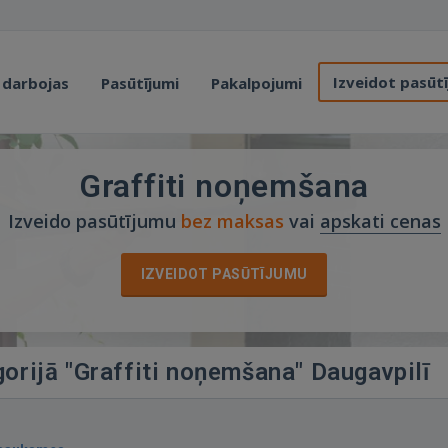
Izveidot pasūt
 darbojas
Pasūtījumi
Pakalpojumi
Graffiti noņemšana
Izveido pasūtījumu
bez maksas
vai
apskati cenas
IZVEIDOT PASŪTĪJUMU
gorijā "Graffiti noņemšana" Daugavpilī