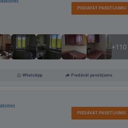
tsauksmes
PIEDĀVĀT PASŪTĪJUMU
+110
WhatsApp
Piedāvāt pasūtījumu
auksmes
PIEDĀVĀT PASŪTĪJUMU