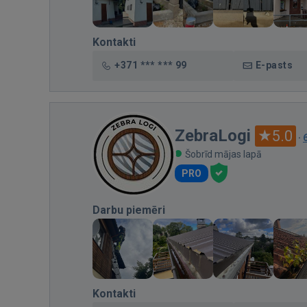
Kontakti
+371 *** *** 99
E-pasts
ZebraLogi
5.0
·
Šobrīd mājas lapā
PRO
Darbu piemēri
Kontakti