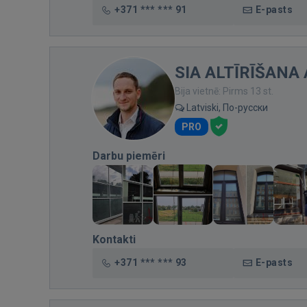
+371 *** *** 91
E-pasts
SIA ALTĪRĪŠANA 
Bija vietnē: Pirms 13 st.
Latviski, По-русски
PRO
Darbu piemēri
Kontakti
+371 *** *** 93
E-pasts