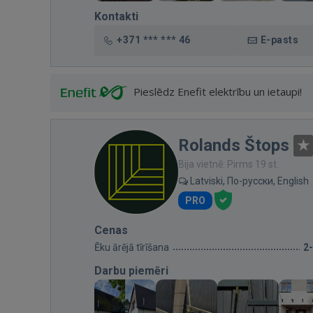
Kontakti
+371 *** *** 46
E-pasts
Pieslēdz Enefit elektrību un ietaupi!
Rolands Štops
Bija vietnē: Pirms 19 st.
Latviski, По-русски, English
PRO
Cenas
Ēku ārējā tīrīšana
2
Darbu piemēri