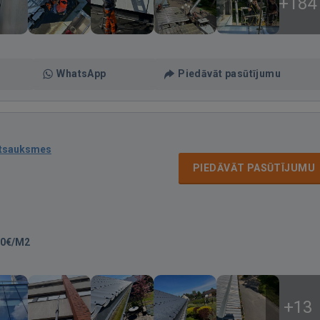
+184
WhatsApp
Piedāvāt pasūtījumu
atsauksmes
PIEDĀVĀT PASŪTĪJUMU
80€/M2
+13