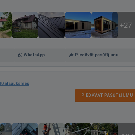
+27
WhatsApp
Piedāvāt pasūtījumu
10 atsauksmes
PIEDĀVĀT PASŪTĪJUMU