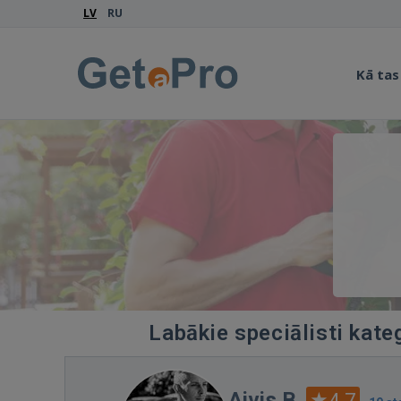
LV
RU
Kā tas
Labākie speciālisti kate
Aivis B.
4.7