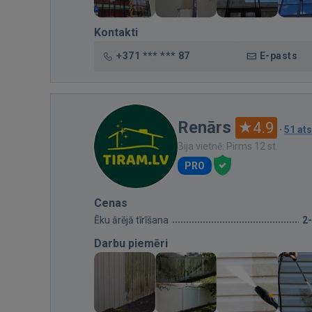
Kontakti
+371 *** *** 87
E-pasts
Renārs
4.9
·
51 at
Bija vietnē: Pirms 12 st.
PRO
Cenas
Ēku ārējā tīrīšana
2
Darbu piemēri