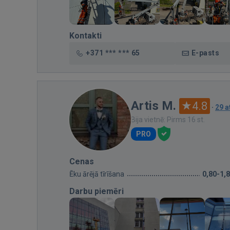
Kontakti
+371 *** *** 65
E-pasts
Artis M.
4.8
·
29 
Bija vietnē: Pirms 16 st.
PRO
Cenas
Ēku ārējā tīrīšana
0,80-1,
Darbu piemēri