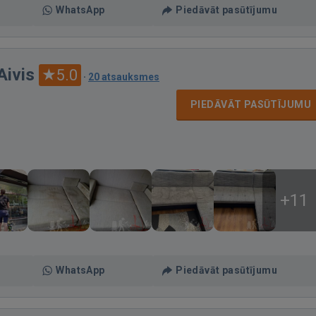
WhatsApp
Piedāvāt pasūtījumu
Aivis
5.0
·
20 atsauksmes
PIEDĀVĀT PASŪTĪJUMU
+11
WhatsApp
Piedāvāt pasūtījumu