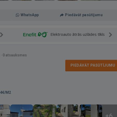
WhatsApp
Piedāvāt pasūtījumu
Elektroauto ātrās uzlādes tīkls
·
0 atsauksmes
PIEDĀVĀT PASŪTĪJUMU
-4€/M2
+6