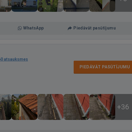
WhatsApp
Piedāvāt pasūtījumu
60 atsauksmes
PIEDĀVĀT PASŪTĪJUMU
+36