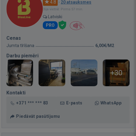
4.8
·
20 atsauksmes
Bija vietnē: Pirms 57 min.
Latviski
PRO
Cenas
Jumta tīrīšana
6,00€/M2
Darbu piemēri
+30
Kontakti
+371 *** *** 83
E-pasts
WhatsApp
Piedāvāt pasūtījumu