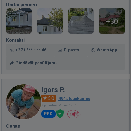
Darbu piemēri
+30
Kontakti
+371 *** *** 46
E-pasts
WhatsApp
Piedāvāt pasūtījumu
Igors P.
5.0
·
494 atsauksmes
Bija vietnē: Pirms 1st. 1 min.
PRO
Cenas