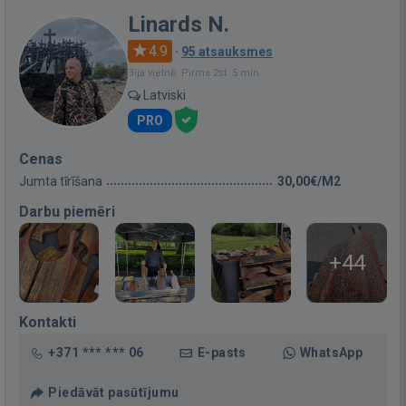
Linards N.
4.9
·
95 atsauksmes
Bija vietnē: Pirms 2st. 5 min.
Latviski
PRO
Cenas
Jumta tīrīšana
30,00€/M2
Darbu piemēri
+44
Kontakti
+371 *** *** 06
E-pasts
WhatsApp
Piedāvāt pasūtījumu