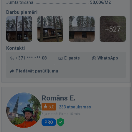
Jumta tīrīšana
50,00€/M2
Darbu piemēri
+527
Kontakti
+371 *** *** 08
E-pasts
WhatsApp
Piedāvāt pasūtījumu
Romāns E.
5.0
·
233 atsauksmes
Bija vietnē: Pirms 15 min.
PRO