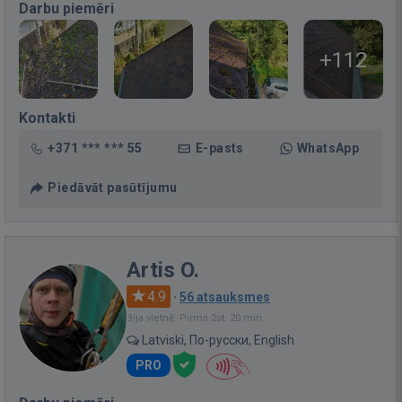
Darbu piemēri
+112
Kontakti
+371 *** *** 55
E-pasts
WhatsApp
Piedāvāt pasūtījumu
Artis O.
4.9
·
56 atsauksmes
Bija vietnē: Pirms 2st. 20 min.
Latviski, По-русски, English
PRO