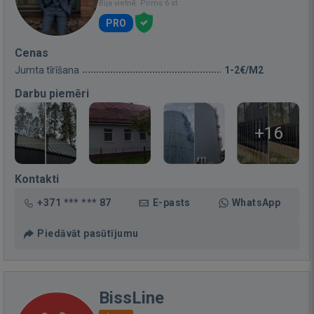
Bija vietnē: Pirms 6 st.
PRO
Cenas
Jumta tīrīšana
1-2€/M2
Darbu piemēri
+16
Kontakti
+371 *** *** 87
E-pasts
WhatsApp
Piedāvāt pasūtījumu
BissLine