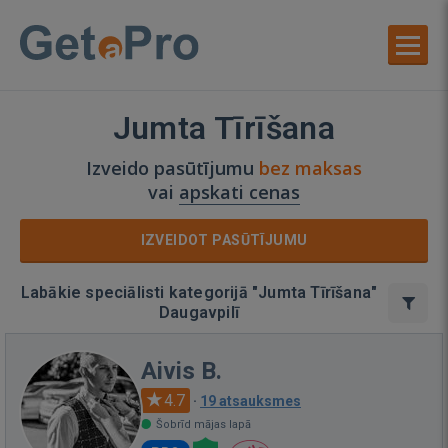
Jumta Tīrīšana
Izveido pasūtījumu
bez maksas
vai
apskati cenas
IZVEIDOT PASŪTĪJUMU
Labākie speciālisti kategorijā "Jumta Tīrīšana"
Daugavpilī
Aivis B.
4.7
·
19 atsauksmes
Šobrīd mājas lapā