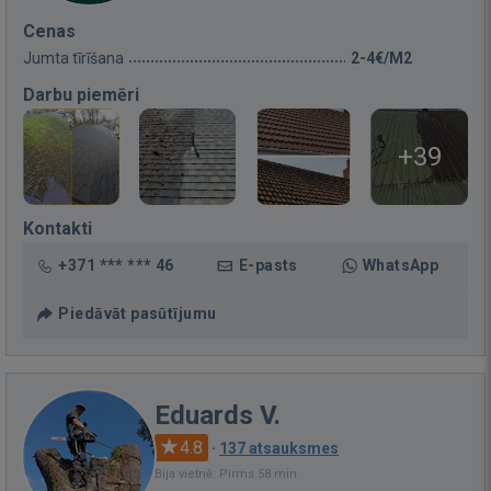
Cenas
Jumta tīrīšana
2-4€/M2
Darbu piemēri
+39
Kontakti
+371 *** *** 46
E-pasts
WhatsApp
Piedāvāt pasūtījumu
Eduards V.
4.8
·
137 atsauksmes
Bija vietnē: Pirms 58 min.