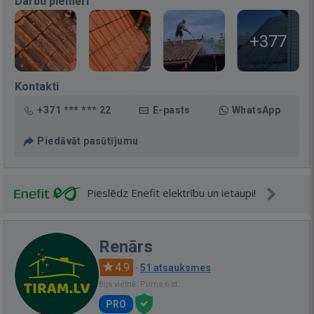
Darbu piemēri
+377
Kontakti
+371 *** *** 22
E-pasts
WhatsApp
Piedāvāt pasūtījumu
Pieslēdz Enefit elektrību un ietaupi!
Renārs
4.9
·
51 atsauksmes
Bija vietnē: Pirms 6 st.
PRO