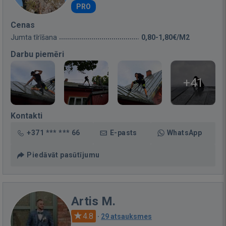
PRO
Cenas
Jumta tīrīšana
0,80-1,80€/M2
Darbu piemēri
+41
Kontakti
+371 *** *** 66
E-pasts
WhatsApp
Piedāvāt pasūtījumu
Artis M.
4.8
·
29 atsauksmes