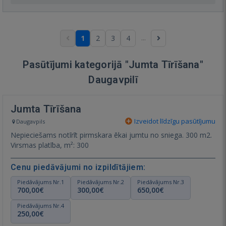
...
1
2
3
4
Pasūtījumi kategorijā "Jumta Tīrīšana"
Daugavpilī
Jumta Tīrīšana
Izveidot līdzīgu pasūtījumu
Daugavpils
Nepieciešams notīrīt pirmskara ēkai jumtu no sniega. 300 m2.
Virsmas platība, m²: 300
Cenu piedāvājumi no izpildītājiem:
Piedāvājums Nr.1
Piedāvājums Nr.2
Piedāvājums Nr.3
700,00€
300,00€
650,00€
Piedāvājums Nr.4
250,00€