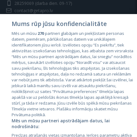
28259069
(darba dien. 09-17)
contact@getapro.lv
Mums rūp jūsu konfidencialitāte
Mēs un mūsu
270
partneri glabājam un piekļūstam personas
datiem, piemēram, pārlūkošanas datiem vai unikālajiem
identifikatoriem jūsu ierīcē. Izvēloties opciju “Es piekrītu”, tiek
Valstis
aktivizētas izsekošanas tehnoloģijas, kas atbalsta zem virsraksta
Igaunija
“Mēs un mūsu partneri apstrādājam datus, lai sniegtu” norādītos
mērķus, savukārt izvēloties opciju “Noraidīt visu” vai atsaucot
Latvija
savu piekrišanu, šīs tehnoloģijas tiks atspējotas. Ja izsekošanas
tehnoloģijas ir atspējotas, daļa no redzamā satura un reklāmām
Lietuva
var nebūt jums tik atbilstoša. Varat atkārtoti piekļūt šai izvēlnei, lai
jebkurā laikā mainītu savu izvēli vai atsauktu piekrišanu,
noklikšķinot uz saites “Privātuma preferences” tīmekļa lapas
apakšā vai uz peldošās ikonas tīmekļa lapas apakšējā kreisajā
stūrī, ja tāda ir redzama. Jūsu izvēle būs spēkā mūsu piekrišanas
Tīmekļa vietne ietvaros. Plašāku informāciju skatiet mūsu
Privātuma politikā.
Mēs un mūsu partneri apstrādājam datus, lai
nodrošinātu:
City24.lv
CVbankas.lt
Precīzas atrašanās vietas izmantošana. Ierīces parametru aktīva