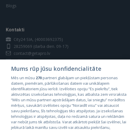
Blogs
Kontakti
City24 SIA, (40003692375)
28259069
(darba dien. 09-17)
contact@getapro.lv
Mums rūp jūsu konfidencialitāte
Mēs un mūsu
270
partneri glabājam un piekļūstam personas
datiem, piemēram, pārlūkošanas datiem vai unikālajiem
Valstis
identifikatoriem jūsu ierīcē. Izvēloties opciju “Es piekrītu”, tiek
aktivizētas izsekošanas tehnoloģijas, kas atbalsta zem virsraksta
Igaunija
“Mēs un mūsu partneri apstrādājam datus, lai sniegtu” norādītos
Latvija
mērķus, savukārt izvēloties opciju “Noraidīt visu” vai atsaucot
savu piekrišanu, šīs tehnoloģijas tiks atspējotas. Ja izsekošanas
Lietuva
tehnoloģijas ir atspējotas, daļa no redzamā satura un reklāmām
var nebūt jums tik atbilstoša. Varat atkārtoti piekļūt šai izvēlnei, lai
jebkurā laikā mainītu savu izvēli vai atsauktu piekrišanu,