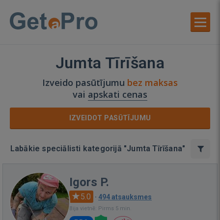
Jumta Tīrīšana
Izveido pasūtījumu
bez maksas
vai
apskati cenas
IZVEIDOT PASŪTĪJUMU
Labākie speciālisti kategorijā "Jumta Tīrīšana"
Igors P.
5.0
·
494 atsauksmes
Bija vietnē: Pirms 5 min.