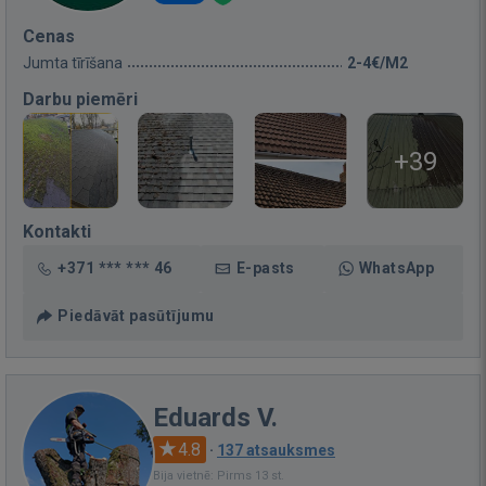
Cenas
Jumta tīrīšana
2-4€/M2
Darbu piemēri
+39
Kontakti
+371 *** *** 46
E-pasts
WhatsApp
Piedāvāt pasūtījumu
Eduards V.
4.8
·
137 atsauksmes
Bija vietnē: Pirms 13 st.