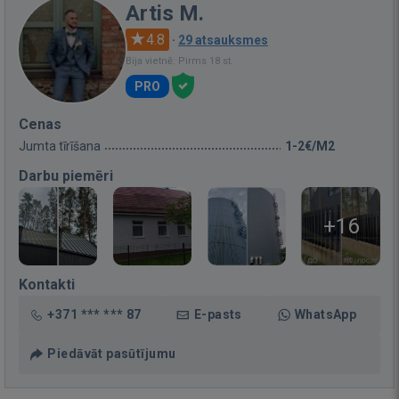
Artis M.
4.8
·
29 atsauksmes
Bija vietnē: Pirms 18 st.
PRO
Cenas
Jumta tīrīšana
1-2€/M2
Darbu piemēri
+16
Kontakti
+371 *** *** 87
E-pasts
WhatsApp
Piedāvāt pasūtījumu