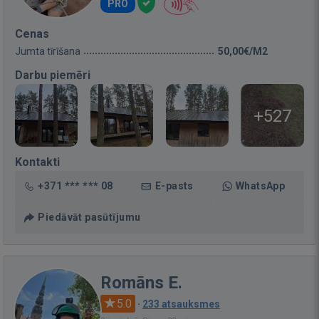
PRO
Cenas
Jumta tīrīšana
50,00€/M2
Darbu piemēri
+527
Kontakti
+371 *** *** 08
E-pasts
WhatsApp
Piedāvāt pasūtījumu
Romāns E.
5.0
·
233 atsauksmes