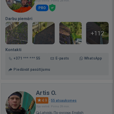
Bija vietnē: Pirms 28 min.
PRO
Darbu piemēri
+112
Kontakti
+371 *** *** 55
E-pasts
WhatsApp
Piedāvāt pasūtījumu
Artis O.
4.9
·
55 atsauksmes
Bija vietnē: Pirms 39 min.
Latviski, По-русски, English