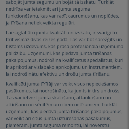
sabojāt jumta segumu un bojāt tā izskatu. Turklāt
netīrība var ietekmēt arī jumta seguma
funkcionēšanu, kas var radīt caurumus un noplūdes,
ja tīrīšana netiek veikta regulāri.
Lai saglabātu jumta kvalitāti un izskatu, ir svarīgi to
tīrīt vismaz divas reizes gadā. Tas var būt sarežģīts un
bīstams uzdevums, kas prasa profesionāla uzņēmuma
palīdzību. Uzņēmumi, kas piedāvā jumta tīrīšanas
pakalpojumus, nodrošina kvalificētus speciālistus, kuri
ir aprīkoti ar vislabāko aprīkojumu un instrumentiem,
lai nodrošinātu efektīvu un drošu jumta tīrīšanu.
Kvalificēti jumta tīrītāji var veikt visus nepieciešamos
pasākumus, lai nodrošinātu, ka jumts ir tīrs un drošs.
Tas var ietvert jumta skalošanu, attaukošanu un
attīrīšanu no sēnītēm un citiem netīrumiem. Turklāt
uzņēmumi, kas piedāvā jumta tīrīšanas pakalpojumus,
var veikt arī citus jumta uzturēšanas pasākumus,
piemēram, jumta seguma remontu, lai novērstu