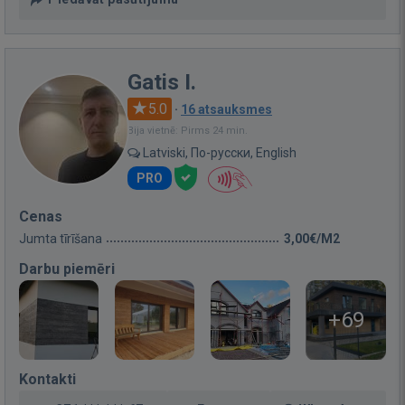
Gatis I.
5.0
·
16 atsauksmes
Bija vietnē: Pirms 24 min.
Latviski, По-русски, English
PRO
Cenas
Jumta tīrīšana
3,00€/M2
Darbu piemēri
+69
Kontakti