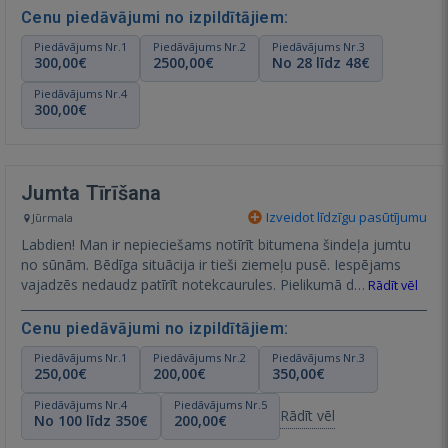
Cenu piedāvājumi no izpildītājiem:
Piedāvājums Nr.1
Piedāvājums Nr.2
Piedāvājums Nr.3
300,00€
2500,00€
No 28 līdz 48€
Piedāvājums Nr.4
300,00€
Jumta Tīrīšana
Izveidot līdzīgu pasūtījumu
Jūrmala
Labdien! Man ir nepieciešams notīrīt bitumena šindeļa jumtu
no sūnām. Bēdīga situācija ir tieši ziemeļu pusē. Iespējams
vajadzēs nedaudz patīrīt notekcaurules. Pielikumā d…
Rādīt vēl
Cenu piedāvājumi no izpildītājiem:
Piedāvājums Nr.1
Piedāvājums Nr.2
Piedāvājums Nr.3
250,00€
200,00€
350,00€
Piedāvājums Nr.4
Piedāvājums Nr.5
Rādīt vēl
No 100 līdz 350€
200,00€