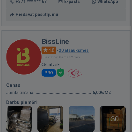
+371 *** *** 67
E-pasts
WhatsApp
Piedāvāt pasūtījumu
BissLine
4.8
·
20 atsauksmes
Bija vietnē: Pirms 32 min.
Latviski
PRO
Cenas
Jumta tīrīšana
6,00€/M2
Darbu piemēri
+30