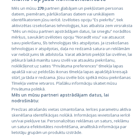
Mēs un mūsu
270
partneri glabājam un piekļūstam personas
datiem, piemēram, pārlūkošanas datiem vai unikālajiem
identifikatoriem jūsu ierīcē. Izvēloties opciju “Es piekrītu”, tiek
Valstis
aktivizētas izsekošanas tehnoloģijas, kas atbalsta zem virsraksta
Igaunija
“Mēs un mūsu partneri apstrādājam datus, lai sniegtu” norādītos
mērķus, savukārt izvēloties opciju “Noraidīt visu” vai atsaucot
Latvija
savu piekrišanu, šīs tehnoloģijas tiks atspējotas. Ja izsekošanas
tehnoloģijas ir atspējotas, daļa no redzamā satura un reklāmām
Lietuva
var nebūt jums tik atbilstoša. Varat atkārtoti piekļūt šai izvēlnei, lai
jebkurā laikā mainītu savu izvēli vai atsauktu piekrišanu,
noklikšķinot uz saites “Privātuma preferences” tīmekļa lapas
apakšā vai uz peldošās ikonas tīmekļa lapas apakšējā kreisajā
stūrī, ja tāda ir redzama. Jūsu izvēle būs spēkā mūsu piekrišanas
Tīmekļa vietne ietvaros. Plašāku informāciju skatiet mūsu
Privātuma politikā.
Mēs un mūsu partneri apstrādājam datus, lai
nodrošinātu:
City24.lv
CVbankas.lt
Precīzas atrašanās vietas izmantošana. Ierīces parametru aktīva
City24.ee
Kainos.lt
skenēšana identifikācijas nolūkā. Informācijas ievietošana ierīcē
un/vai piekļuve tai. Personalizētas reklāmas un saturs, reklāmu
GetaPro.lv
Paslaugos.lt
un satura efektivitātes novērtēšana, analītiskā informācija par
GetaPro.ee
auto24.ee
lietotāju grupām un produktu izstrāde.