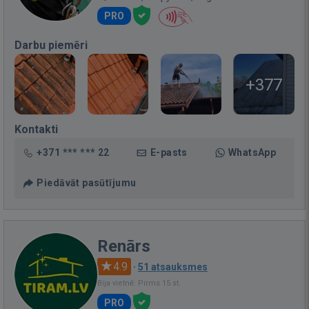
PRO
Darbu piemēri
+377
Kontakti
+371 *** *** 22
E-pasts
WhatsApp
Piedāvāt pasūtījumu
Renārs
4.9
·
51 atsauksmes
Bija vietnē: Pirms 15 st.
PRO