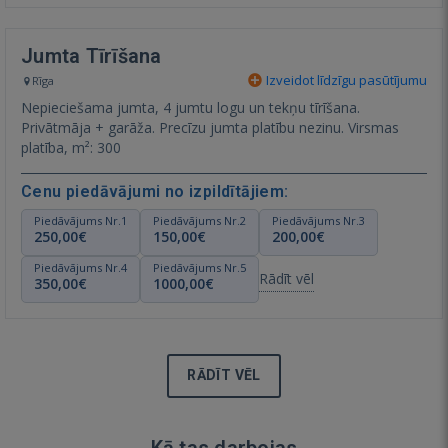
Jumta Tīrīšana
Izveidot līdzīgu pasūtījumu
Rīga
Nepieciešama jumta, 4 jumtu logu un tekņu tīrīšana.
Privātmāja + garāža. Precīzu jumta platību nezinu. Virsmas
platība, m²: 300
Cenu piedāvājumi no izpildītājiem:
Piedāvājums Nr.1
Piedāvājums Nr.2
Piedāvājums Nr.3
250,00€
150,00€
200,00€
Piedāvājums Nr.4
Piedāvājums Nr.5
Rādīt vēl
350,00€
1000,00€
RĀDĪT VĒL
Kā tas darbojas