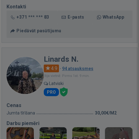
Kontakti
+371 *** *** 83
E-pasts
WhatsApp
Piedāvāt pasūtījumu
Linards N.
4.9
·
94 atsauksmes
Bija vietnē: Pirms 1st. 9 min.
Latviski
PRO
Cenas
Jumta tīrīšana
30,00€/M2
Darbu piemēri