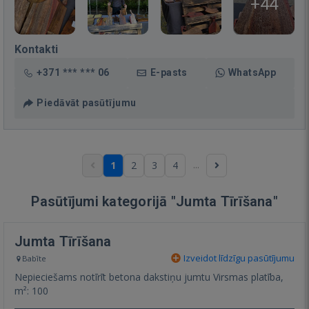
+44
Kontakti
+371 *** *** 06
E-pasts
WhatsApp
Piedāvāt pasūtījumu
...
1
2
3
4
Pasūtījumi kategorijā "Jumta Tīrīšana"
Jumta Tīrīšana
Izveidot līdzīgu pasūtījumu
Babīte
Nepieciešams notīrīt betona dakstiņu jumtu Virsmas platība,
m²: 100