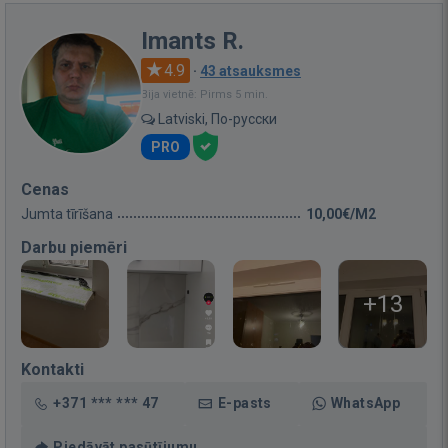
Imants R.
4.9
·
43 atsauksmes
Bija vietnē: Pirms 5 min.
Latviski, По-русски
PRO
Cenas
Jumta tīrīšana
10,00€/M2
Darbu piemēri
+13
Kontakti
+371 *** *** 47
E-pasts
WhatsApp
Piedāvāt pasūtījumu