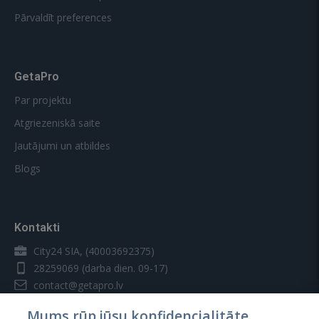
Pārvaldīt preferences
GetaPro
Par projektu
Atgriezeniskā saite
Jautājumi un atbildes
Blogs
Kontakti
City24 SIA, (40003692375)
28259069
(darba dien. 09-17)
contact@getapro.lv
Mums rūp jūsu konfidencialitāte