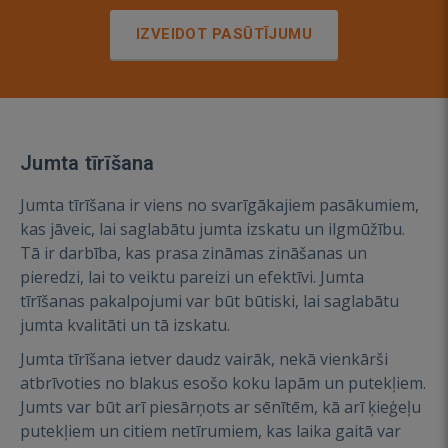
IZVEIDOT PASŪTĪJUMU
Jumta tīrīšana
Jumta tīrīšana ir viens no svarīgākajiem pasākumiem,
kas jāveic, lai saglabātu jumta izskatu un ilgmūžību.
Tā ir darbība, kas prasa zināmas zināšanas un
pieredzi, lai to veiktu pareizi un efektīvi. Jumta
tīrīšanas pakalpojumi var būt būtiski, lai saglabātu
jumta kvalitāti un tā izskatu.
Jumta tīrīšana ietver daudz vairāk, nekā vienkārši
atbrīvoties no blakus esošo koku lapām un putekļiem.
Jumts var būt arī piesārņots ar sēnītēm, kā arī ķieģeļu
putekļiem un citiem netīrumiem, kas laika gaitā var