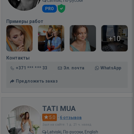
Latviski, По-русски
PRO
Примеры работ
+10
Контакты
+371 *** *** 33
Эл. почта
WhatsApp
Предложить заказ
TATI MUA
5.0
·
6 отзывов
Был на сайте: 1 д. 21 ч. назад
Latviski, По-русски, English