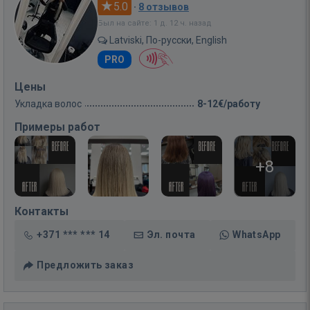
5.0
·
8 отзывов
Был на сайте: 1 д. 12 ч. назад
Latviski, По-русски, English
PRO
Цены
Укладка волос
8-12€/работу
Примеры работ
+8
Контакты
+371 *** *** 14
Эл. почта
WhatsApp
Предложить заказ