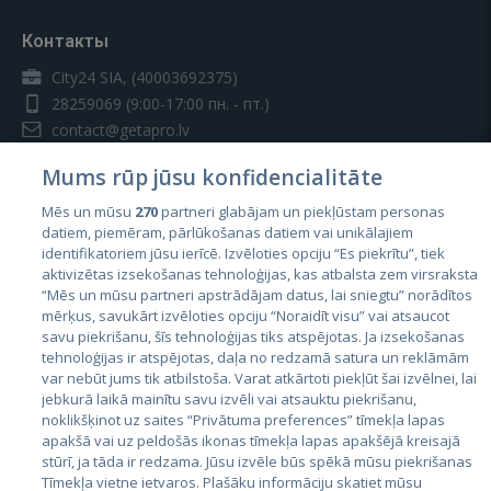
Контакты
City24 SIA, (40003692375)
28259069
(9:00-17:00 пн. - пт.)
contact@getapro.lv
Mums rūp jūsu konfidencialitāte
Mēs un mūsu
270
partneri glabājam un piekļūstam personas
datiem, piemēram, pārlūkošanas datiem vai unikālajiem
identifikatoriem jūsu ierīcē. Izvēloties opciju “Es piekrītu”, tiek
Страны
aktivizētas izsekošanas tehnoloģijas, kas atbalsta zem virsraksta
Эстония
“Mēs un mūsu partneri apstrādājam datus, lai sniegtu” norādītos
mērķus, savukārt izvēloties opciju “Noraidīt visu” vai atsaucot
Латвия
savu piekrišanu, šīs tehnoloģijas tiks atspējotas. Ja izsekošanas
tehnoloģijas ir atspējotas, daļa no redzamā satura un reklāmām
Литва
var nebūt jums tik atbilstoša. Varat atkārtoti piekļūt šai izvēlnei, lai
jebkurā laikā mainītu savu izvēli vai atsauktu piekrišanu,
noklikšķinot uz saites “Privātuma preferences” tīmekļa lapas
apakšā vai uz peldošās ikonas tīmekļa lapas apakšējā kreisajā
stūrī, ja tāda ir redzama. Jūsu izvēle būs spēkā mūsu piekrišanas
Tīmekļa vietne ietvaros. Plašāku informāciju skatiet mūsu