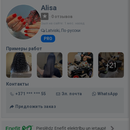
Alisa
·
0 отзывов
Был на сайте: 1 мес. назад
Latviski, По-русски
PRO
Примеры работ
+21
Контакты
+371 *** *** 55
Эл. почта
WhatsApp
Предложить заказ
Pieslēdz Enefit elektrību un ietaupi!