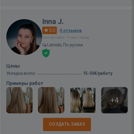
Inna J.
5.0
·
5 отзывов
Был на сайте: 11 мес. назад
Latviski, По-русски
Цены
Укладка волос
15-30€/работу
Примеры работ
+4
СОЗДАТЬ ЗАКАЗ