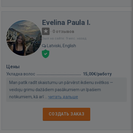
Evelina Paula I.
·
0 отзывов
Был на сайте: 9 мес. назад
Latviski, English
Цены
Укладка волос
15,00€/работу
Man patīk radīt skaistumu un pārvērst ikdienu svētkos —
veidoju grimu dažādiem pasākumiem un īpašiem
notikumiem, kā arī ...
читать дальше
СОЗДАТЬ ЗАКАЗ