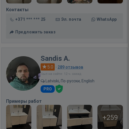
Контакты
+371 *** *** 25
Эл. почта
WhatsApp
Предложить заказ
Sandis A.
5.0
·
289 отзывов
Был на сайте: 12 ч. назад
Latviski, По-русски, English
PRO
Примеры работ
+259