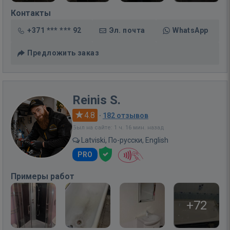
Контакты
+371 *** *** 92
Эл. почта
WhatsApp
Предложить заказ
Reinis S.
4.8
·
182 отзывов
Был на сайте: 1 ч. 16 мин. назад
Latviski, По-русски, English
PRO
Примеры работ
+72