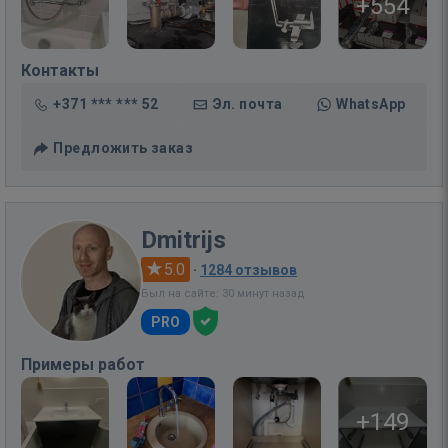
+554
Контакты
+371 *** *** 52
Эл. почта
WhatsApp
Предложить заказ
Dmitrijs
5.0
·
1284 отзывов
Был на сайте: 30 минут назад
PRO
Примеры работ
+149