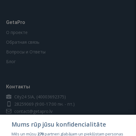
GetaPro
О проекте
Обратная связь
Вопросы и Ответы
Блог
Контакты
City24 SIA, (40003692375)
28259069
(9:00-17:00 пн. - пт.)
contact@getapro.lv
Mums rūp jūsu konfidencialitāte
Mēs un mūsu
270
partneri glabājam un piekļūstam personas