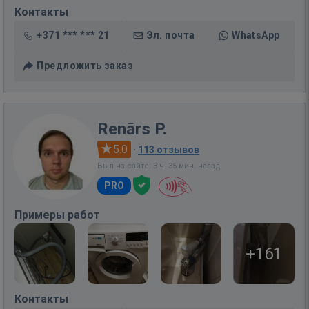
Контакты
+371 *** *** 21
Эл. почта
WhatsApp
Предложить заказ
Renārs P.
5.0
·
113 отзывов
Был на сайте: 3 ч. 35 мин. назад
PRO
Примеры работ
+161
Контакты