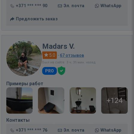
+371 *** *** 90
Эл. почта
WhatsApp
Предложить заказ
Madars V.
5.0
·
67 отзывов
Был на сайте: 3 ч. 35 мин. назад
PRO
Примеры работ
+124
Контакты
+371 *** *** 76
Эл. почта
WhatsApp