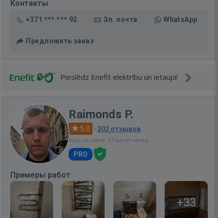
Контакты
+371 *** *** 92
Эл. почта
WhatsApp
Предложить заказ
Pieslēdz Enefit elektrību un ietaupi!
Raimonds P.
5.0
·
302 отзывов
Был на сайте: 27 минут назад
PRO
Примеры работ
+33