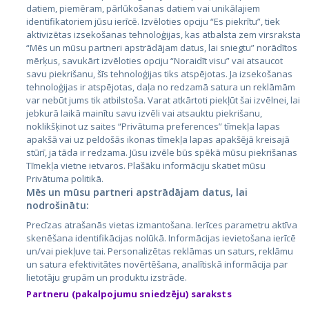
datiem, piemēram, pārlūkošanas datiem vai unikālajiem
identifikatoriem jūsu ierīcē. Izvēloties opciju “Es piekrītu”, tiek
Страны
aktivizētas izsekošanas tehnoloģijas, kas atbalsta zem virsraksta
Эстония
“Mēs un mūsu partneri apstrādājam datus, lai sniegtu” norādītos
mērķus, savukārt izvēloties opciju “Noraidīt visu” vai atsaucot
Латвия
savu piekrišanu, šīs tehnoloģijas tiks atspējotas. Ja izsekošanas
tehnoloģijas ir atspējotas, daļa no redzamā satura un reklāmām
Литва
var nebūt jums tik atbilstoša. Varat atkārtoti piekļūt šai izvēlnei, lai
jebkurā laikā mainītu savu izvēli vai atsauktu piekrišanu,
noklikšķinot uz saites “Privātuma preferences” tīmekļa lapas
apakšā vai uz peldošās ikonas tīmekļa lapas apakšējā kreisajā
stūrī, ja tāda ir redzama. Jūsu izvēle būs spēkā mūsu piekrišanas
Tīmekļa vietne ietvaros. Plašāku informāciju skatiet mūsu
Privātuma politikā.
Mēs un mūsu partneri apstrādājam datus, lai
nodrošinātu:
City24.lv
CVbankas.lt
Precīzas atrašanās vietas izmantošana. Ierīces parametru aktīva
City24.ee
Kainos.lt
skenēšana identifikācijas nolūkā. Informācijas ievietošana ierīcē
un/vai piekļuve tai. Personalizētas reklāmas un saturs, reklāmu
GetaPro.lv
Paslaugos.lt
un satura efektivitātes novērtēšana, analītiskā informācija par
GetaPro.ee
auto24.ee
lietotāju grupām un produktu izstrāde.
Skelbiu.lt
KV.ee
Partneru (pakalpojumu sniedzēju) saraksts
Autoplius.lt
Osta.ee