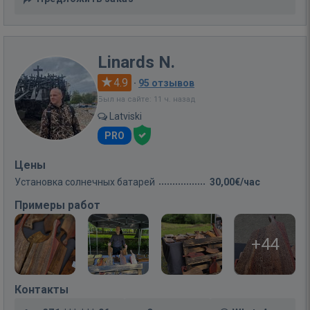
Linards N.
4.9
·
95 отзывов
Был на сайте: 11 ч. назад
Latviski
PRO
Цены
Установка солнечных батарей
30,00€/час
Примеры работ
+44
Контакты