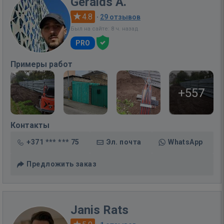
Geralds A.
4.8
·
29 отзывов
Был на сайте: 8 ч. назад
PRO
Примеры работ
+557
Контакты
+371 *** *** 75
Эл. почта
WhatsApp
Предложить заказ
Janis Rats