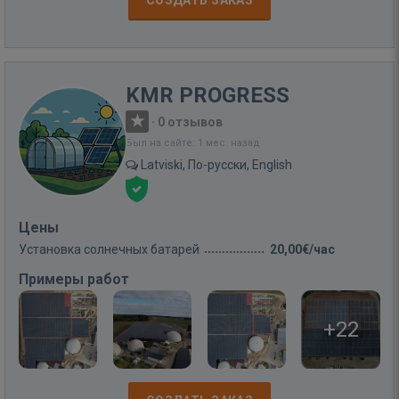
KMR PROGRESS
·
0 отзывов
Был на сайте: 1 мес. назад
Latviski, По-русски, English
Цены
Установка солнечных батарей
20,00€/час
Примеры работ
+22