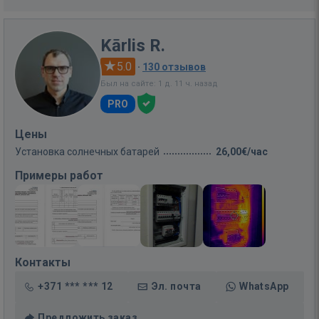
Kārlis R.
5.0
·
130 отзывов
Был на сайте: 1 д. 11 ч. назад
PRO
Цены
Установка солнечных батарей
26,00€/час
Примеры работ
Контакты
+371 *** *** 12
Эл. почта
WhatsApp
Предложить заказ