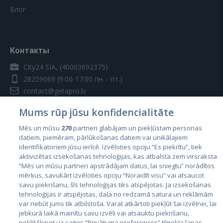
Блог
Контакты
City24 SIA, (40003692375)
28259069
(9:00-17:00 пн. - пт.)
contact@getapro.lv
Mums rūp jūsu konfidencialitāte
Mēs un mūsu
270
partneri glabājam un piekļūstam personas
datiem, piemēram, pārlūkošanas datiem vai unikālajiem
identifikatoriem jūsu ierīcē. Izvēloties opciju “Es piekrītu”, tiek
Страны
aktivizētas izsekošanas tehnoloģijas, kas atbalsta zem virsraksta
Эстония
“Mēs un mūsu partneri apstrādājam datus, lai sniegtu” norādītos
mērķus, savukārt izvēloties opciju “Noraidīt visu” vai atsaucot
Латвия
savu piekrišanu, šīs tehnoloģijas tiks atspējotas. Ja izsekošanas
tehnoloģijas ir atspējotas, daļa no redzamā satura un reklāmām
Литва
var nebūt jums tik atbilstoša. Varat atkārtoti piekļūt šai izvēlnei, lai
jebkurā laikā mainītu savu izvēli vai atsauktu piekrišanu,
noklikšķinot uz saites “Privātuma preferences” tīmekļa lapas