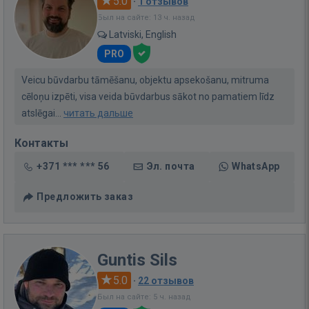
5.0
·
1 отзывов
Был на сайте: 13 ч. назад
Latviski, English
PRO
Veicu būvdarbu tāmēšanu, objektu apsekošanu, mitruma
cēloņu izpēti, visa veida būvdarbus sākot no pamatiem līdz
atslēgai...
читать дальше
Контакты
+371 *** *** 56
Эл. почта
WhatsApp
Предложить заказ
Guntis Sils
5.0
·
22 отзывов
Был на сайте: 5 ч. назад