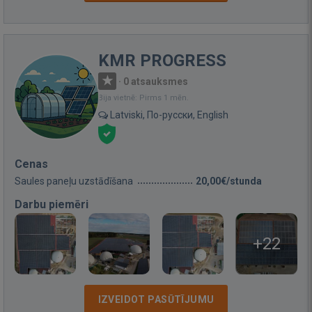
KMR PROGRESS
·
0 atsauksmes
Bija vietnē: Pirms 1 mēn.
Latviski, По-русски, English
Cenas
Saules paneļu uzstādīšana
20,00€/stunda
Darbu piemēri
+22
IZVEIDOT PASŪTĪJUMU