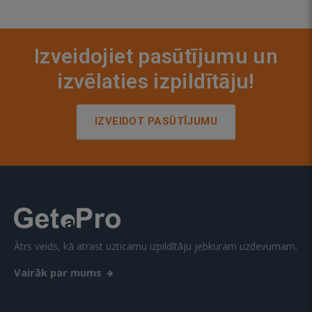
Izveidojiet pasūtījumu un
izvēlaties izpildītāju!
IZVEIDOT PASŪTĪJUMU
Ātrs veids, kā atrast uzticamu izpildītāju jebkuram uzdevumam.
Vairāk par mums