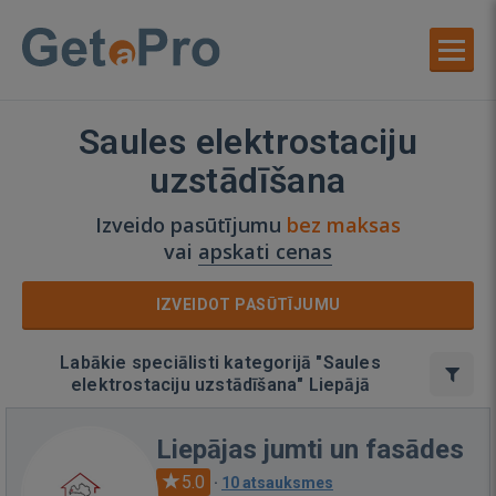
Saules elektrostaciju
uzstādīšana
Izveido pasūtījumu
bez maksas
vai
apskati cenas
IZVEIDOT PASŪTĪJUMU
Labākie speciālisti kategorijā "Saules
elektrostaciju uzstādīšana" Liepājā
Liepājas jumti un fasādes
5.0
·
10 atsauksmes