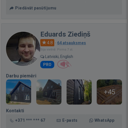
Piedāvāt pasūtījumu
Eduards Ziediņš
4.8
·
64 atsauksmes
Bija vietnē: Pirms 7 st.
Latviski, English
PRO
Darbu piemēri
+45
Kontakti
+371 *** *** 67
E-pasts
WhatsApp