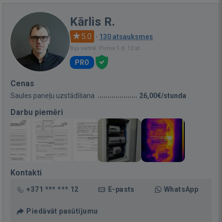
Kārlis R.
5.0
·
130 atsauksmes
Bija vietnē: Pirms 1 d. 12 st.
PRO
Cenas
Saules paneļu uzstādīšana
26,00€/stunda
Darbu piemēri
Kontakti
+371 *** *** 12
E-pasts
WhatsApp
Piedāvāt pasūtījumu