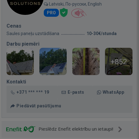
Latviski, По-русски, English
PRO
Cenas
Saules paneļu uzstādīšana
10-30€/stunda
Darbu piemēri
+852
Kontakti
+371 *** *** 19
E-pasts
WhatsApp
Piedāvāt pasūtījumu
Pieslēdz Enefit elektrību un ietaupi!