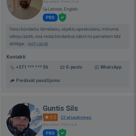
Bija vietnē: Pirms 14 st.
Latviski, English
PRO
Veicu būvdarbu tāmēšanu, objektu apsekošanu, mitruma
cēloņu izpēti, visa veida būvdarbus sākot no pamatiem līdz
atslēgai...
lasīt vairāk
Kontakti
+371 *** *** 56
E-pasts
WhatsApp
Piedāvāt pasūtījumu
Guntis Sils
5.0
·
22 atsauksmes
Bija vietnē: Pirms 6 st.
PRO