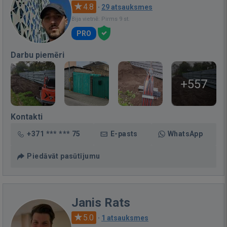
4.8
·
29 atsauksmes
Bija vietnē: Pirms 9 st.
PRO
Darbu piemēri
+557
Kontakti
+371 *** *** 75
E-pasts
WhatsApp
Piedāvāt pasūtījumu
Janis Rats
5.0
·
1 atsauksmes