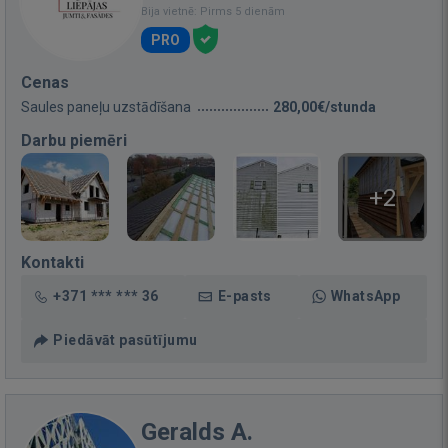
Bija vietnē: Pirms 5 dienām
PRO
Cenas
Saules paneļu uzstādīšana
280,00€/stunda
Darbu piemēri
+2
Kontakti
+371 *** *** 36
E-pasts
WhatsApp
Piedāvāt pasūtījumu
Geralds A.