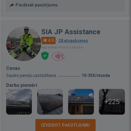
Piedāvāt pasūtījumu
SIA JP Assistance
4.9
·
28 atsauksmes
Bija vietnē: Pirms 2 dienām
Cenas
Saules paneļu uzstādīšana
10-35€/stunda
Darbu piemēri
+225
IZVEIDOT PASŪTĪJUMU