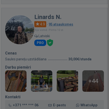
Linards N.
4.9
·
95 atsauksmes
Bija vietnē: Pirms 12 st.
Latviski
PRO
Cenas
Saules paneļu uzstādīšana
30,00€/stunda
Darbu piemēri
+44
Kontakti
+371 *** *** 06
E-pasts
WhatsApp