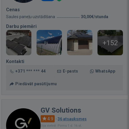
Cenas
Saules paneļu uzstādīšana
30,00€/stunda
Darbu piemēri
+152
Kontakti
+371 *** *** 44
E-pasts
WhatsApp
Piedāvāt pasūtījumu
GV Solutions
4.9
·
36 atsauksmes
Bija vietnē: Pirms 1 d. 16 st.