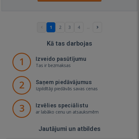
...
1
2
3
4
Kā tas darbojas
1
Izveido pasūtījumu
Tas ir bezmaksas
2
Saņem piedāvājumus
Izpildītāji piedāvās savas cenas
3
Izvēlies speciālistu
ar labāko cenu un atsauksmēm
Jautājumi un atbildes