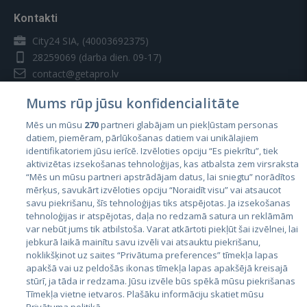
Kontakti
City24 SIA, (40003692375)
28259069
(darba dien. 09-17)
contact@getapro.lv
Mums rūp jūsu konfidencialitāte
Mēs un mūsu
270
partneri glabājam un piekļūstam personas
datiem, piemēram, pārlūkošanas datiem vai unikālajiem
identifikatoriem jūsu ierīcē. Izvēloties opciju “Es piekrītu”, tiek
Valstis
aktivizētas izsekošanas tehnoloģijas, kas atbalsta zem virsraksta
Igaunija
“Mēs un mūsu partneri apstrādājam datus, lai sniegtu” norādītos
mērķus, savukārt izvēloties opciju “Noraidīt visu” vai atsaucot
Latvija
savu piekrišanu, šīs tehnoloģijas tiks atspējotas. Ja izsekošanas
tehnoloģijas ir atspējotas, daļa no redzamā satura un reklāmām
Lietuva
var nebūt jums tik atbilstoša. Varat atkārtoti piekļūt šai izvēlnei, lai
jebkurā laikā mainītu savu izvēli vai atsauktu piekrišanu,
noklikšķinot uz saites “Privātuma preferences” tīmekļa lapas
apakšā vai uz peldošās ikonas tīmekļa lapas apakšējā kreisajā
stūrī, ja tāda ir redzama. Jūsu izvēle būs spēkā mūsu piekrišanas
Tīmekļa vietne ietvaros. Plašāku informāciju skatiet mūsu