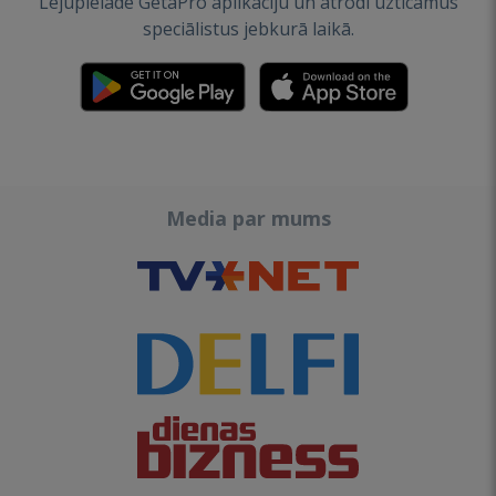
Lejupielādē GetaPro aplikāciju un atrodi uzticamus
speciālistus jebkurā laikā.
Media par mums