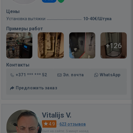
Цены
Установка вытяжки
10-40€/Штука
Примеры работ
+126
Контакты
+371 *** *** 52
Эл. почта
WhatsApp
Предложить заказ
Vitalijs V.
4.9
·
623 отзывов
Был на сайте: 5 минут назад