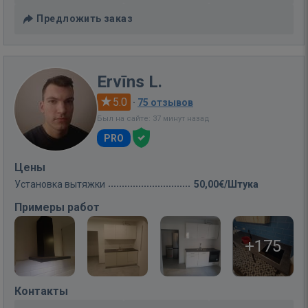
Предложить заказ
Ervīns L.
5.0
·
75 отзывов
Был на сайте: 37 минут назад
PRO
Цены
Установка вытяжки
50,00€/Штука
Примеры работ
+175
Контакты