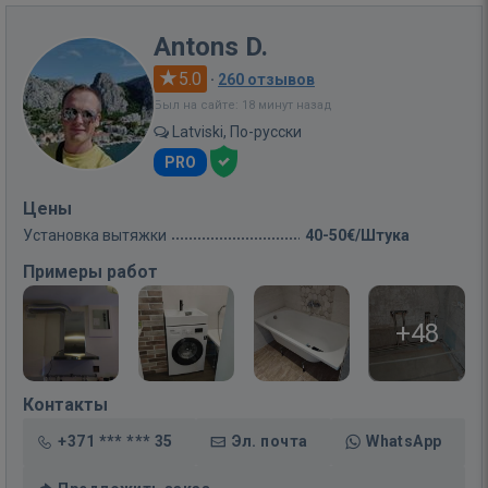
Antons D.
5.0
·
260 отзывов
Был на сайте: 18 минут назад
Latviski, По-русски
PRO
Цены
Установка вытяжки
40-50€/Штука
Примеры работ
+48
Контакты
+371 *** *** 35
Эл. почта
WhatsApp