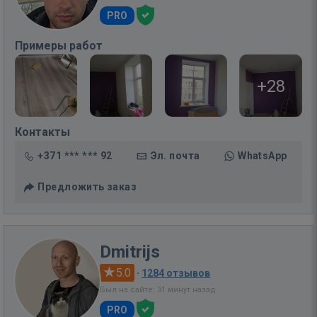
PRO
Примеры работ
+28
Контакты
+371 *** *** 92
Эл. почта
WhatsApp
Предложить заказ
Dmitrijs
5.0
·
1284 отзывов
Был на сайте: 31 минут назад
PRO