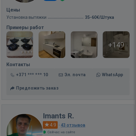
Цены
Установка вытяжки
35-60€/Штука
Примеры работ
+149
Контакты
+371 *** *** 10
Эл. почта
WhatsApp
Предложить заказ
Imants R.
4.9
·
43 отзывов
Сейчас на сайте