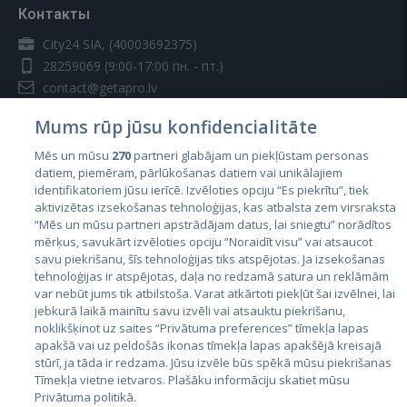
Контакты
City24 SIA, (40003692375)
28259069
(9:00-17:00 пн. - пт.)
contact@getapro.lv
Mums rūp jūsu konfidencialitāte
Mēs un mūsu
270
partneri glabājam un piekļūstam personas
datiem, piemēram, pārlūkošanas datiem vai unikālajiem
identifikatoriem jūsu ierīcē. Izvēloties opciju “Es piekrītu”, tiek
Страны
aktivizētas izsekošanas tehnoloģijas, kas atbalsta zem virsraksta
Эстония
“Mēs un mūsu partneri apstrādājam datus, lai sniegtu” norādītos
mērķus, savukārt izvēloties opciju “Noraidīt visu” vai atsaucot
Латвия
savu piekrišanu, šīs tehnoloģijas tiks atspējotas. Ja izsekošanas
tehnoloģijas ir atspējotas, daļa no redzamā satura un reklāmām
Литва
var nebūt jums tik atbilstoša. Varat atkārtoti piekļūt šai izvēlnei, lai
jebkurā laikā mainītu savu izvēli vai atsauktu piekrišanu,
noklikšķinot uz saites “Privātuma preferences” tīmekļa lapas
apakšā vai uz peldošās ikonas tīmekļa lapas apakšējā kreisajā
stūrī, ja tāda ir redzama. Jūsu izvēle būs spēkā mūsu piekrišanas
Tīmekļa vietne ietvaros. Plašāku informāciju skatiet mūsu
Privātuma politikā.