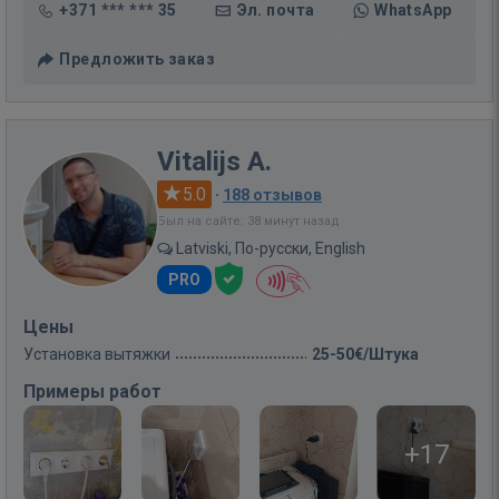
+371 *** *** 35
Эл. почта
WhatsApp
Предложить заказ
Vitalijs A.
5.0
·
188 отзывов
Был на сайте: 38 минут назад
Latviski, По-русски, English
PRO
Цены
Установка вытяжки
25-50€/Штука
Примеры работ
+17