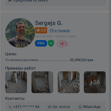
Предложить заказ
Sergejs G.
4.8
·
39 отзывов
Был на сайте: 33 минут назад
PRO
Цены
Установка вытяжки
35,00€/Штука
Примеры работ
+36
Контакты
+371 *** *** 54
Эл. почта
WhatsApp