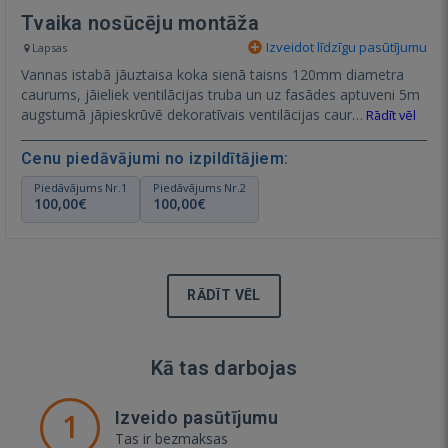
Tvaika nosūcēju montāža
Izveidot līdzīgu pasūtījumu
Lapsas
Vannas istabā jāuztaisa koka sienā taisns 120mm diametra
caurums, jāieliek ventilācijas truba un uz fasādes aptuveni 5m
augstumā jāpieskrūvē dekoratīvais ventilācijas caur…
Rādīt vēl
Cenu piedāvājumi no izpildītājiem:
Piedāvājums Nr.1
Piedāvājums Nr.2
100,00€
100,00€
RĀDĪT VĒL
Kā tas darbojas
1
Izveido pasūtījumu
Tas ir bezmaksas