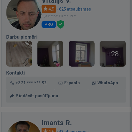
Vitalijs V.
4.9
·
625 atsauksmes
Bija vietnē: Pirms 19 st.
PRO
Darbu piemēri
+28
Kontakti
+371 *** *** 92
E-pasts
WhatsApp
Piedāvāt pasūtījumu
Imants R.
4.9
·
43 atsauksmes