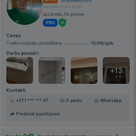
Bija vietnē: Pirms 39 min.
Latviski, По-русски
PRO
Cenas
Tvaika nosūcēju uzstādīšana
10,00€/gab.
Darbu piemēri
+13
Kontakti
+371 *** *** 47
E-pasts
WhatsApp
Piedāvāt pasūtījumu