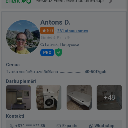
Pieslēdz Enefit elektrību un ietaupi!
Antons D.
5.0
·
261 atsauksmes
Bija vietnē: Pirms 54 min.
Latviski, По-русски
PRO
Cenas
Tvaika nosūcēju uzstādīšana
40-50€/gab.
Darbu piemēri
+48
Kontakti
+371 *** *** 35
E-pasts
WhatsApp