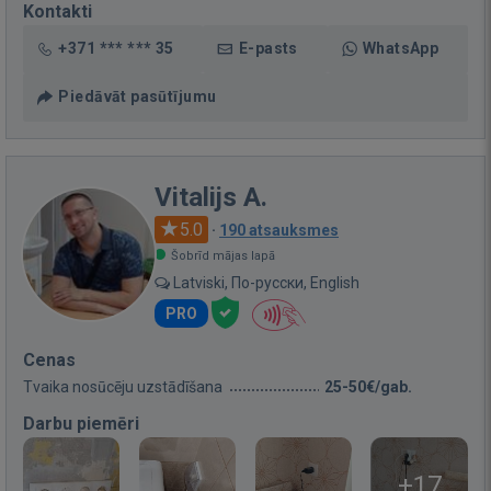
Kontakti
+371 *** *** 35
E-pasts
WhatsApp
Piedāvāt pasūtījumu
Vitalijs A.
5.0
·
190 atsauksmes
Šobrīd mājas lapā
Latviski, По-русски, English
PRO
Cenas
Tvaika nosūcēju uzstādīšana
25-50€/gab.
Darbu piemēri
+17