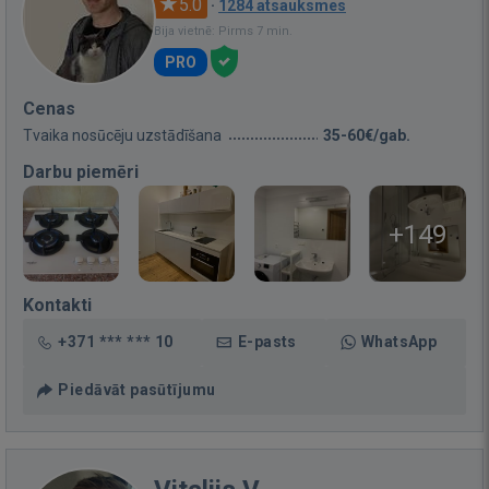
5.0
·
1284 atsauksmes
Bija vietnē: Pirms 7 min.
PRO
Cenas
Tvaika nosūcēju uzstādīšana
35-60€/gab.
Darbu piemēri
+149
Kontakti
+371 *** *** 10
E-pasts
WhatsApp
Piedāvāt pasūtījumu