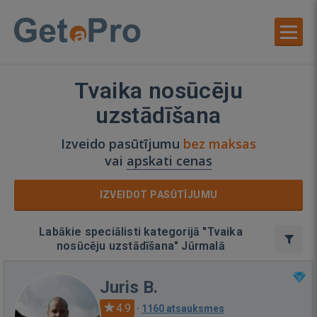
Tvaika nosūcēju
uzstādīšana
Izveido pasūtījumu
bez maksas
vai
apskati cenas
IZVEIDOT PASŪTĪJUMU
Labākie speciālisti kategorijā "Tvaika
nosūcēju uzstādīšana" Jūrmalā
Juris B.
4.9
·
1160 atsauksmes