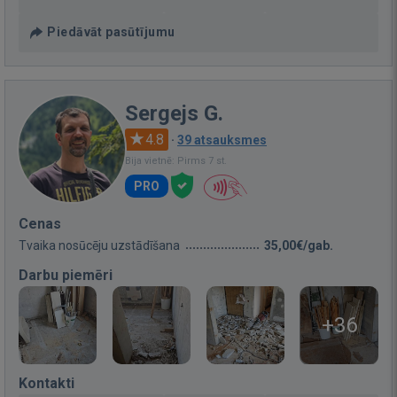
Piedāvāt pasūtījumu
Sergejs G.
4.8
·
39 atsauksmes
Bija vietnē: Pirms 7 st.
PRO
Cenas
Tvaika nosūcēju uzstādīšana
35,00€/gab.
Darbu piemēri
+36
Kontakti