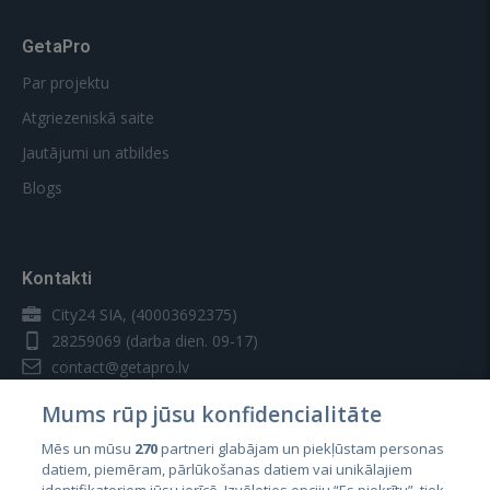
GetaPro
Par projektu
Atgriezeniskā saite
Jautājumi un atbildes
Blogs
Kontakti
City24 SIA, (40003692375)
28259069
(darba dien. 09-17)
contact@getapro.lv
Mums rūp jūsu konfidencialitāte
Mēs un mūsu
270
partneri glabājam un piekļūstam personas
datiem, piemēram, pārlūkošanas datiem vai unikālajiem