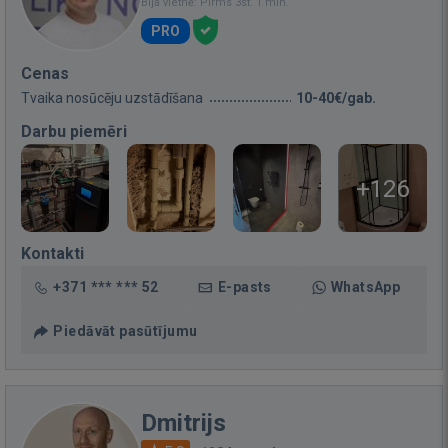
Bija vietnē: Pirms 3st. 1 min.
PRO
Cenas
Tvaika nosūcēju uzstādīšana
10-40€/gab.
Darbu piemēri
+126
Kontakti
+371 *** *** 52
E-pasts
WhatsApp
Piedāvāt pasūtījumu
Dmitrijs