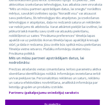
identifikatoriem jūsu ierīcē. Izvēloties opciju “Es piekrītu”, tiek
Valstis
aktivizētas izsekošanas tehnoloģijas, kas atbalsta zem virsraksta
Igaunija
“Mēs un mūsu partneri apstrādājam datus, lai sniegtu” norādītos
mērķus, savukārt izvēloties opciju “Noraidīt visu” vai atsaucot
Latvija
savu piekrišanu, šīs tehnoloģijas tiks atspējotas. Ja izsekošanas
tehnoloģijas ir atspējotas, daļa no redzamā satura un reklāmām
Lietuva
var nebūt jums tik atbilstoša. Varat atkārtoti piekļūt šai izvēlnei, lai
jebkurā laikā mainītu savu izvēli vai atsauktu piekrišanu,
noklikšķinot uz saites “Privātuma preferences” tīmekļa lapas
apakšā vai uz peldošās ikonas tīmekļa lapas apakšējā kreisajā
stūrī, ja tāda ir redzama. Jūsu izvēle būs spēkā mūsu piekrišanas
Tīmekļa vietne ietvaros. Plašāku informāciju skatiet mūsu
Privātuma politikā.
Mēs un mūsu partneri apstrādājam datus, lai
nodrošinātu:
City24.lv
CVbankas.lt
Precīzas atrašanās vietas izmantošana. Ierīces parametru aktīva
City24.ee
Kainos.lt
skenēšana identifikācijas nolūkā. Informācijas ievietošana ierīcē
un/vai piekļuve tai. Personalizētas reklāmas un saturs, reklāmu
GetaPro.lv
Paslaugos.lt
un satura efektivitātes novērtēšana, analītiskā informācija par
GetaPro.ee
auto24.ee
lietotāju grupām un produktu izstrāde.
Skelbiu.lt
KV.ee
Partneru (pakalpojumu sniedzēju) saraksts
Autoplius.lt
Osta.ee
Aruodas.lt
KuldneBörs.ee
Es piekrītu