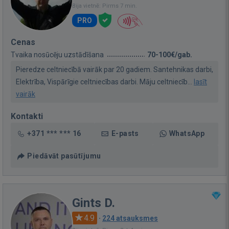
Bija vietnē: Pirms 7 min.
PRO
Cenas
Tvaika nosūcēju uzstādīšana
70-100€/gab.
Pieredze celtniecībā vairāk par 20 gadiem. Santehnikas darbi,
Elektrība, Vispārīgie celtniecības darbi. Māju celtniecīb...
lasīt
vairāk
Kontakti
+371 *** *** 16
E-pasts
WhatsApp
Piedāvāt pasūtījumu
Gints D.
4.9
·
224 atsauksmes