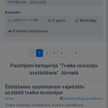
strādājis gan...
lasīt vairāk
Kontakti
+371 *** *** 97
E-pasts
WhatsApp
Piedāvāt pasūtījumu
...
1
2
3
4
Pasūtījumi kategorijā "Tvaika nosūcēju
uzstādīšana" Jūrmalā
Ēdināšanas uzņēmumam vajadzētu
uzstādīt tvaika nosūcējus
Izveidot līdzīgu pasūtījumu
Piņķi
Tvaika nosūcēju uzstādīšana, motora uzstādīšana,