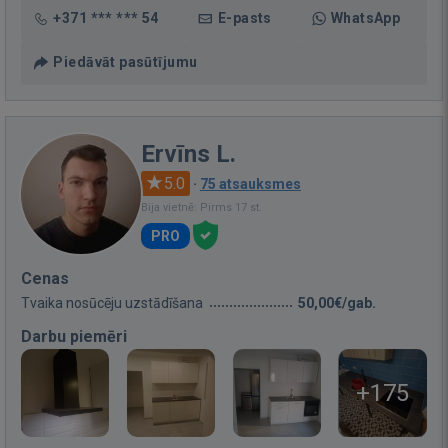
+371 *** *** 54
E-pasts
WhatsApp
Piedāvāt pasūtījumu
Ervīns L.
5.0
·
75 atsauksmes
Bija vietnē: Pirms 17 st.
PRO
Cenas
Tvaika nosūcēju uzstādīšana
50,00€/gab.
Darbu piemēri
+175