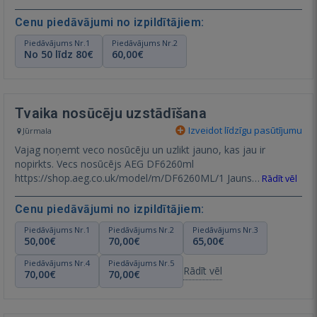
Cenu piedāvājumi no izpildītājiem:
Piedāvājums Nr.1
Piedāvājums Nr.2
No 50 līdz 80€
60,00€
Tvaika nosūcēju uzstādīšana
Izveidot līdzīgu pasūtījumu
Jūrmala
Vajag noņemt veco nosūcēju un uzlikt jauno, kas jau ir
nopirkts. Vecs nosūcējs AEG DF6260ml
https://shop.aeg.co.uk/model/m/DF6260ML/1 Jauns…
Rādīt vēl
Cenu piedāvājumi no izpildītājiem:
Piedāvājums Nr.1
Piedāvājums Nr.2
Piedāvājums Nr.3
50,00€
70,00€
65,00€
Piedāvājums Nr.4
Piedāvājums Nr.5
Rādīt vēl
70,00€
70,00€