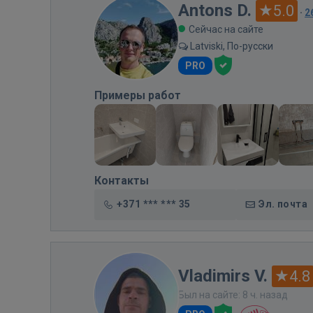
Antons D.
5.0
·
2
Сейчас на сайте
Latviski, По-русски
PRO
Примеры работ
Контакты
+371 *** *** 35
Эл. почта
Vladimirs V.
4.8
Был на сайте: 8 ч. назад