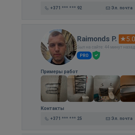
+371 *** *** 92
Эл. почта
Raimonds P.
5.
Был на сайте: 44 минут наза
PRO
Примеры работ
Контакты
+371 *** *** 25
Эл. почта