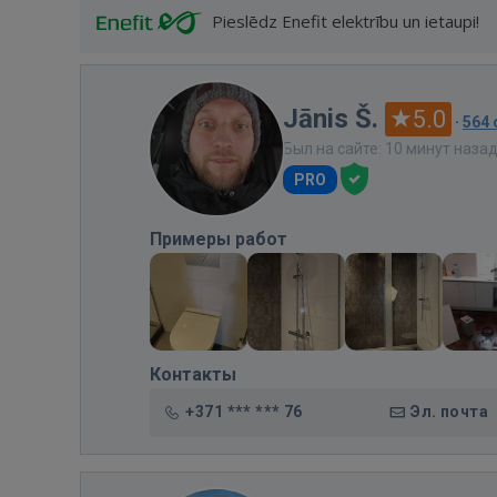
Pieslēdz Enefit elektrību un ietaupi!
Jānis Š.
5.0
·
564
Был на сайте: 10 минут наза
PRO
Примеры работ
Контакты
+371 *** *** 76
Эл. почта