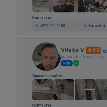
Контакты
+371 *** *** 52
Эл. почта
Vitalijs V.
4.9
·
62
Был на сайте: 6 минут назад
PRO
Примеры работ
Контакты