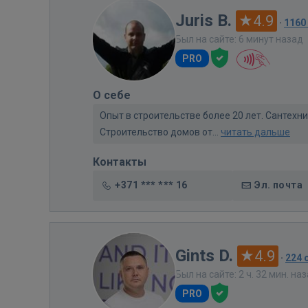
Juris B.
4.9
·
1160
Был на сайте: 6 минут назад
PRO
О себе
Опыт в строительстве более 20 лет. Сантех
Строительство домов от...
читать дальше
Контакты
+371 *** *** 16
Эл. почта
Gints D.
4.9
·
224 
Был на сайте: 2 ч. 32 мин. на
PRO