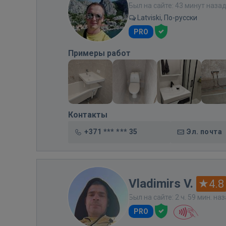
Был на сайте: 43 минут наза
Latviski, По-русски
PRO
Примеры работ
Контакты
+371 *** *** 35
Эл. почта
Vladimirs V.
4.8
Был на сайте: 2 ч. 59 мин. на
PRO