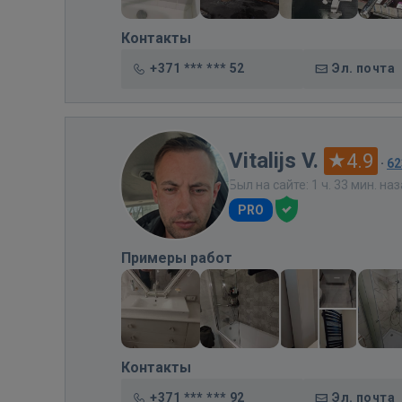
Контакты
+371 *** *** 52
Эл. почта
Vitalijs V.
4.9
·
62
Был на сайте: 1 ч. 33 мин. на
PRO
Примеры работ
Контакты
+371 *** *** 92
Эл. почта