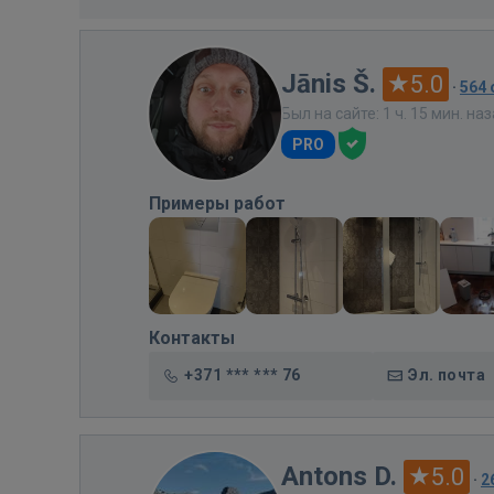
Jānis Š.
5.0
·
564
Был на сайте: 1 ч. 15 мин. на
PRO
Примеры работ
Контакты
+371 *** *** 76
Эл. почта
Antons D.
5.0
·
2