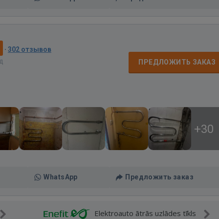
0
·
302 отзывов
ад
ПРЕДЛОЖИТЬ ЗАКАЗ
+30
WhatsApp
Предложить заказ
Elektroauto ātrās uzlādes tīkls