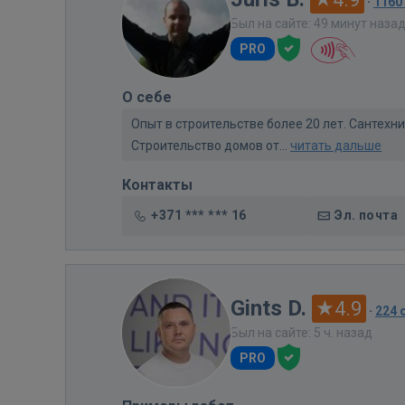
·
1160
Был на сайте: 49 минут наза
PRO
О себе
Опыт в строительстве более 20 лет. Сантех
Строительство домов от...
читать дальше
Контакты
+371 *** *** 16
Эл. почта
Gints D.
4.9
·
224 
Был на сайте: 5 ч. назад
PRO