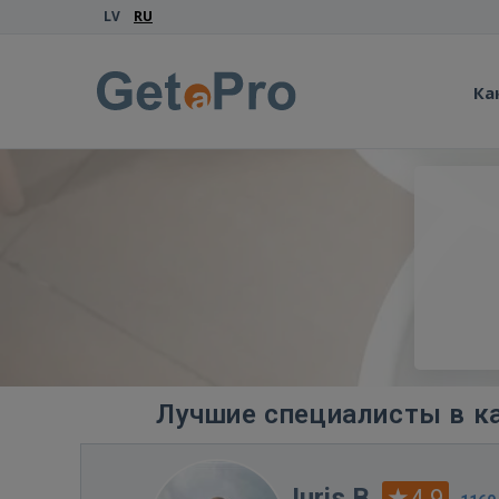
LV
RU
Ка
Лучшие специалисты в ка
Juris B.
4.9