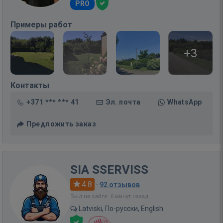
PRO
Примеры работ
+3
Контакты
+371 *** *** 41
Эл. почта
WhatsApp
Предложить заказ
SIA SSERVISS
4.8
·
92 отзывов
Был на сайте: 6 минут назад
Latviski, По-русски, English