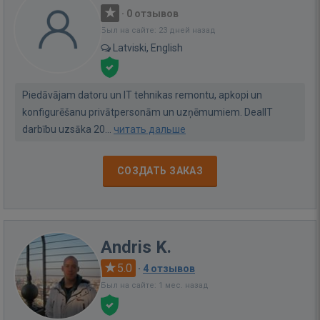
·
0 отзывов
Был на сайте: 23 дней назад
Latviski, English
Piedāvājam datoru un IT tehnikas remontu, apkopi un
konfigurēšanu privātpersonām un uzņēmumiem. DealIT
darbību uzsāka 20...
читать дальше
СОЗДАТЬ ЗАКАЗ
Andris K.
5.0
·
4 отзывов
Был на сайте: 1 мес. назад