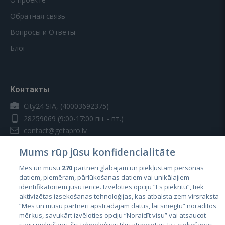
Обратная связь
Вопросы и Ответы
Блог
Контакты
City24 SIA, (40003692375)
28259069
(9:00-17:00 пн. - пт.)
contact@getapro.lv
Mums rūp jūsu konfidencialitāte
Mēs un mūsu
270
partneri glabājam un piekļūstam personas
datiem, piemēram, pārlūkošanas datiem vai unikālajiem
identifikatoriem jūsu ierīcē. Izvēloties opciju “Es piekrītu”, tiek
Страны
aktivizētas izsekošanas tehnoloģijas, kas atbalsta zem virsraksta
Эстония
“Mēs un mūsu partneri apstrādājam datus, lai sniegtu” norādītos
mērķus, savukārt izvēloties opciju “Noraidīt visu” vai atsaucot
Латвия