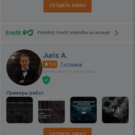
СОЗДАТЬ ЗАКАЗ
Pieslēdz Enefit elektrību un ietaupi!
Juris A.
5.0
·
7 отзывов
Был на сайте: 3 ч. 0 мин. назад
Примеры работ
+4
СОЗДАТЬ ЗАКАЗ