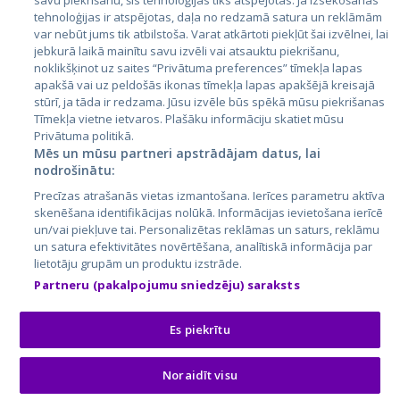
savu piekrišanu, šīs tehnoloģijas tiks atspējotas. Ja izsekošanas
tehnoloģijas ir atspējotas, daļa no redzamā satura un reklāmām
Литва
var nebūt jums tik atbilstoša. Varat atkārtoti piekļūt šai izvēlnei, lai
jebkurā laikā mainītu savu izvēli vai atsauktu piekrišanu,
noklikšķinot uz saites “Privātuma preferences” tīmekļa lapas
apakšā vai uz peldošās ikonas tīmekļa lapas apakšējā kreisajā
stūrī, ja tāda ir redzama. Jūsu izvēle būs spēkā mūsu piekrišanas
Tīmekļa vietne ietvaros. Plašāku informāciju skatiet mūsu
Privātuma politikā.
Mēs un mūsu partneri apstrādājam datus, lai
nodrošinātu:
City24.lv
CVbankas.lt
Precīzas atrašanās vietas izmantošana. Ierīces parametru aktīva
City24.ee
Kainos.lt
skenēšana identifikācijas nolūkā. Informācijas ievietošana ierīcē
un/vai piekļuve tai. Personalizētas reklāmas un saturs, reklāmu
GetaPro.lv
Paslaugos.lt
un satura efektivitātes novērtēšana, analītiskā informācija par
GetaPro.ee
auto24.ee
lietotāju grupām un produktu izstrāde.
Skelbiu.lt
KV.ee
Partneru (pakalpojumu sniedzēju) saraksts
Autoplius.lt
Osta.ee
Aruodas.lt
KuldneBörs.ee
Es piekrītu
Noraidīt visu