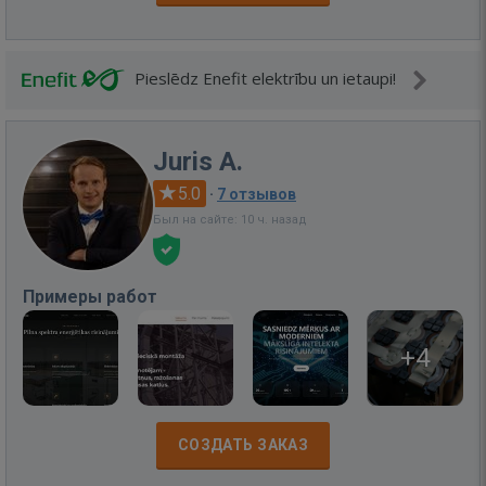
Pieslēdz Enefit elektrību un ietaupi!
Juris A.
5.0
·
7 отзывов
Был на сайте: 10 ч. назад
Примеры работ
+4
СОЗДАТЬ ЗАКАЗ