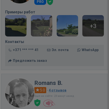
PRO
Примеры работ
+3
Контакты
+371 *** *** 41
Эл. почта
WhatsApp
Предложить заказ
Romans B.
5.0
·
4 отзывов
Был на сайте: 23 минут назад