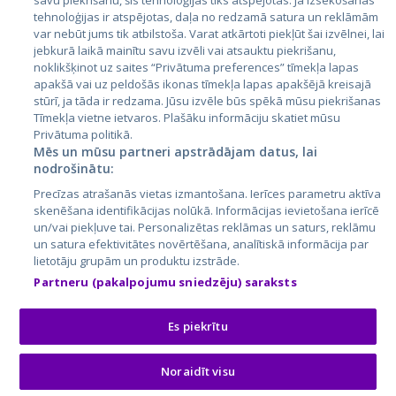
savu piekrišanu, šīs tehnoloģijas tiks atspējotas. Ja izsekošanas
tehnoloģijas ir atspējotas, daļa no redzamā satura un reklāmām
Литва
var nebūt jums tik atbilstoša. Varat atkārtoti piekļūt šai izvēlnei, lai
jebkurā laikā mainītu savu izvēli vai atsauktu piekrišanu,
noklikšķinot uz saites “Privātuma preferences” tīmekļa lapas
apakšā vai uz peldošās ikonas tīmekļa lapas apakšējā kreisajā
stūrī, ja tāda ir redzama. Jūsu izvēle būs spēkā mūsu piekrišanas
Tīmekļa vietne ietvaros. Plašāku informāciju skatiet mūsu
Privātuma politikā.
Mēs un mūsu partneri apstrādājam datus, lai
nodrošinātu:
City24.lv
CVbankas.lt
Precīzas atrašanās vietas izmantošana. Ierīces parametru aktīva
City24.ee
Kainos.lt
skenēšana identifikācijas nolūkā. Informācijas ievietošana ierīcē
un/vai piekļuve tai. Personalizētas reklāmas un saturs, reklāmu
GetaPro.lv
Paslaugos.lt
un satura efektivitātes novērtēšana, analītiskā informācija par
GetaPro.ee
auto24.ee
lietotāju grupām un produktu izstrāde.
Skelbiu.lt
KV.ee
Partneru (pakalpojumu sniedzēju) saraksts
Autoplius.lt
Osta.ee
Aruodas.lt
KuldneBörs.ee
Es piekrītu
Noraidīt visu