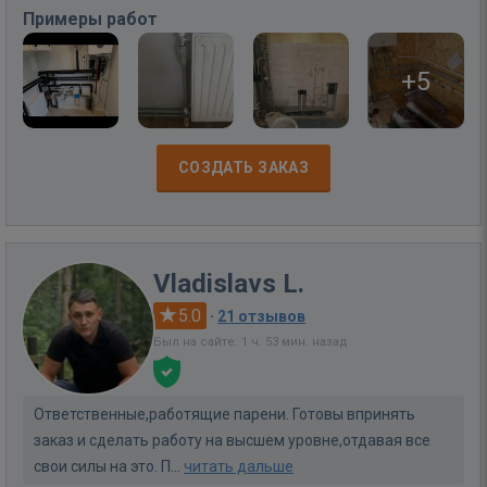
Примеры работ
+5
СОЗДАТЬ ЗАКАЗ
Vladislavs L.
5.0
·
21 отзывов
Был на сайте: 1 ч. 53 мин. назад
Ответственные,работящие парени. Готовы впринять
заказ и сделать работу на высшем уровне,отдавая все
свои силы на это. П...
читать дальше