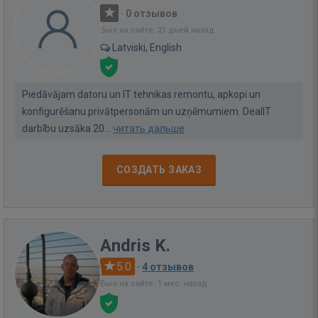
·
0 отзывов
Был на сайте: 21 дней назад
Latviski, English
Piedāvājam datoru un IT tehnikas remontu, apkopi un
konfigurēšanu privātpersonām un uzņēmumiem. DealIT
darbību uzsāka 20...
читать дальше
СОЗДАТЬ ЗАКАЗ
Andris K.
5.0
·
4 отзывов
Был на сайте: 1 мес. назад