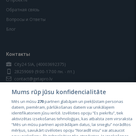
Обратная связь
Вопросы и Ответы
Блог
Контакты
City24 SIA, (40003692375)
28259069
(9:00-17:00 пн. - пт.)
contact@getapro.lv
Mums rūp jūsu konfidencialitāte
Mēs un mūsu
270
partneri glabājam un piekļūstam personas
datiem, piemēram, pārlūkošanas datiem vai unikālajiem
identifikatoriem jūsu ierīcē. Izvēloties opciju “Es piekrītu”, tiek
Страны
aktivizētas izsekošanas tehnoloģijas, kas atbalsta zem virsraksta
Эстония
“Mēs un mūsu partneri apstrādājam datus, lai sniegtu” norādītos
mērķus, savukārt izvēloties opciju “Noraidīt visu” vai atsaucot
Латвия