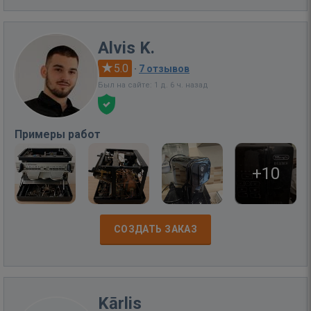
Alvis K.
5.0
·
7 отзывов
Был на сайте: 1 д. 6 ч. назад
Примеры работ
+10
СОЗДАТЬ ЗАКАЗ
Kārlis