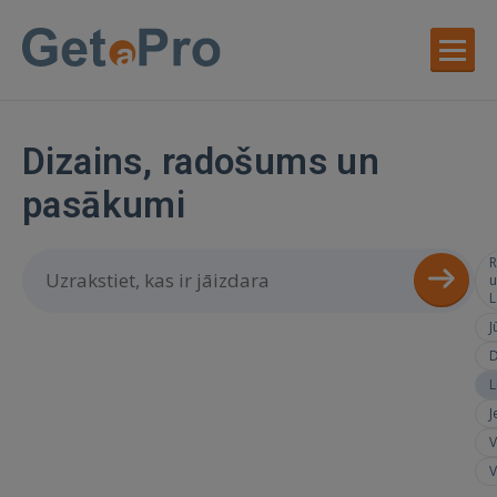
Dizains, radošums un
pasākumi
R
u
L
J
D
L
J
V
V