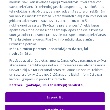
mērķus, savukārt izvēloties opciju “Noraidīt visu” vai atsaucot
Latvija
savu piekrišanu, šīs tehnoloģijas tiks atspējotas. Ja izsekošanas
tehnoloģijas ir atspējotas, daļa no redzamā satura un reklāmām
Lietuva
var nebūt jums tik atbilstoša. Varat atkārtoti piekļūt šai izvēlnei, lai
jebkurā laikā mainītu savu izvēli vai atsauktu piekrišanu,
noklikšķinot uz saites “Privātuma preferences” tīmekļa lapas
apakšā vai uz peldošās ikonas tīmekļa lapas apakšējā kreisajā
stūrī, ja tāda ir redzama. Jūsu izvēle būs spēkā mūsu piekrišanas
Tīmekļa vietne ietvaros. Plašāku informāciju skatiet mūsu
Privātuma politikā.
Mēs un mūsu partneri apstrādājam datus, lai
nodrošinātu:
City24.lv
CVbankas.lt
Precīzas atrašanās vietas izmantošana. Ierīces parametru aktīva
City24.ee
Kainos.lt
skenēšana identifikācijas nolūkā. Informācijas ievietošana ierīcē
un/vai piekļuve tai. Personalizētas reklāmas un saturs, reklāmu
GetaPro.lv
Paslaugos.lt
un satura efektivitātes novērtēšana, analītiskā informācija par
GetaPro.ee
auto24.ee
lietotāju grupām un produktu izstrāde.
Skelbiu.lt
KV.ee
Partneru (pakalpojumu sniedzēju) saraksts
Autoplius.lt
Osta.ee
Aruodas.lt
KuldneBörs.ee
Es piekrītu
Noraidīt visu