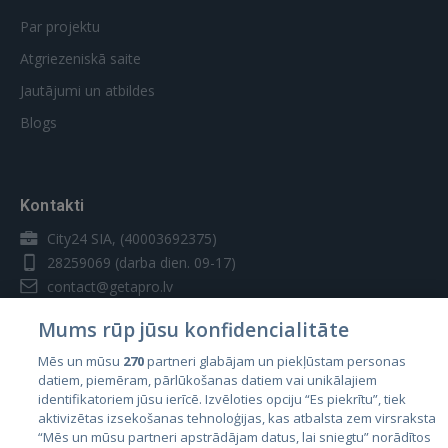
Par projektu
Atgriezeniskā saite
Jautājumi un atbildes
Blogs
Kontakti
City24 SIA, (40003692375)
28259069
(darba dien. 09-17)
contact@getapro.lv
Mums rūp jūsu konfidencialitāte
Mēs un mūsu
270
partneri glabājam un piekļūstam personas
datiem, piemēram, pārlūkošanas datiem vai unikālajiem
identifikatoriem jūsu ierīcē. Izvēloties opciju “Es piekrītu”, tiek
Valstis
aktivizētas izsekošanas tehnoloģijas, kas atbalsta zem virsraksta
Igaunija
“Mēs un mūsu partneri apstrādājam datus, lai sniegtu” norādītos