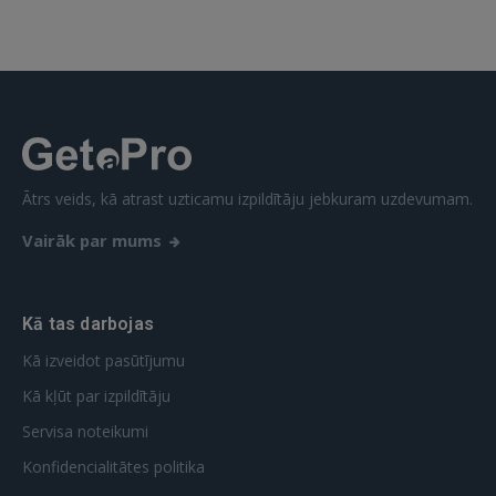
Aizmirsāt paroli?
Atcerēties?
FACEBOOK
GOOGLE
Ātrs veids, kā atrast uzticamu izpildītāju jebkuram uzdevumam.
Vairāk par mums
 Sign in with Apple
Vēl neesat reģistrējies?
Kā tas darbojas
REĢISTRĀCIJA
Kā izveidot pasūtījumu
Kā kļūt par izpildītāju
Servisa noteikumi
Konfidencialitātes politika