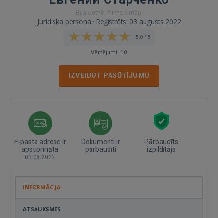
Bija vietnē: Pirms 6 mēn.
Juridiska persona · Reģistrēts: 03 augusts 2022
5,0 / 5
Vērtējumi: 10
IZVEIDOT PASŪTĪJUMU
E-pasta adrese ir
Dokumenti ir
Pārbaudīts
apstiprināta
pārbaudīti
izpildītājs
03.08.2022
INFORMĀCIJA
ATSAUKSMES