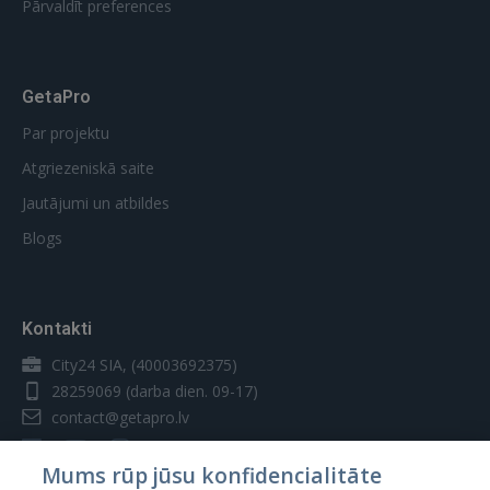
Pārvaldīt preferences
GetaPro
Par projektu
Atgriezeniskā saite
Jautājumi un atbildes
Blogs
Kontakti
City24 SIA, (40003692375)
28259069
(darba dien. 09-17)
contact@getapro.lv
Mums rūp jūsu konfidencialitāte