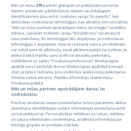
Mēs un mūsu
270
partneri glabājam un piekļūstam personas
datiem, piemēram, pārlūkošanas datiem vai unikālajiem
Valstis
identifikatoriem jūsu ierīcē. Izvēloties opciju “Es piekrītu”, tiek
aktivizētas izsekošanas tehnoloģijas, kas atbalsta zem virsraksta
Igaunija
“Mēs un mūsu partneri apstrādājam datus, lai sniegtu” norādītos
Latvija
mērķus, savukārt izvēloties opciju “Noraidīt visu” vai atsaucot
savu piekrišanu, šīs tehnoloģijas tiks atspējotas. Ja izsekošanas
Lietuva
tehnoloģijas ir atspējotas, daļa no redzamā satura un reklāmām
var nebūt jums tik atbilstoša. Varat atkārtoti piekļūt šai izvēlnei, lai
jebkurā laikā mainītu savu izvēli vai atsauktu piekrišanu,
noklikšķinot uz saites “Privātuma preferences” tīmekļa lapas
apakšā vai uz peldošās ikonas tīmekļa lapas apakšējā kreisajā
stūrī, ja tāda ir redzama. Jūsu izvēle būs spēkā mūsu piekrišanas
Tīmekļa vietne ietvaros. Plašāku informāciju skatiet mūsu
Privātuma politikā.
Mēs un mūsu partneri apstrādājam datus, lai
nodrošinātu:
City24.lv
CVbankas.lt
Precīzas atrašanās vietas izmantošana. Ierīces parametru aktīva
City24.ee
Kainos.lt
skenēšana identifikācijas nolūkā. Informācijas ievietošana ierīcē
GetaPro.lv
Paslaugos.lt
un/vai piekļuve tai. Personalizētas reklāmas un saturs, reklāmu
GetaPro.ee
auto24.ee
un satura efektivitātes novērtēšana, analītiskā informācija par
lietotāju grupām un produktu izstrāde.
Skelbiu.lt
KV.ee