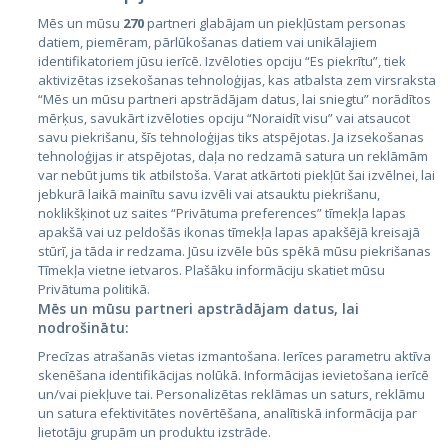
Mēs un mūsu
270
partneri glabājam un piekļūstam personas
datiem, piemēram, pārlūkošanas datiem vai unikālajiem
Valstis
identifikatoriem jūsu ierīcē. Izvēloties opciju “Es piekrītu”, tiek
aktivizētas izsekošanas tehnoloģijas, kas atbalsta zem virsraksta
Igaunija
“Mēs un mūsu partneri apstrādājam datus, lai sniegtu” norādītos
Latvija
mērķus, savukārt izvēloties opciju “Noraidīt visu” vai atsaucot
savu piekrišanu, šīs tehnoloģijas tiks atspējotas. Ja izsekošanas
Lietuva
tehnoloģijas ir atspējotas, daļa no redzamā satura un reklāmām
var nebūt jums tik atbilstoša. Varat atkārtoti piekļūt šai izvēlnei, lai
jebkurā laikā mainītu savu izvēli vai atsauktu piekrišanu,
noklikšķinot uz saites “Privātuma preferences” tīmekļa lapas
apakšā vai uz peldošās ikonas tīmekļa lapas apakšējā kreisajā
stūrī, ja tāda ir redzama. Jūsu izvēle būs spēkā mūsu piekrišanas
Tīmekļa vietne ietvaros. Plašāku informāciju skatiet mūsu
Privātuma politikā.
Mēs un mūsu partneri apstrādājam datus, lai
nodrošinātu:
City24.lv
CVbankas.lt
Precīzas atrašanās vietas izmantošana. Ierīces parametru aktīva
City24.ee
Kainos.lt
skenēšana identifikācijas nolūkā. Informācijas ievietošana ierīcē
GetaPro.lv
Paslaugos.lt
un/vai piekļuve tai. Personalizētas reklāmas un saturs, reklāmu
GetaPro.ee
auto24.ee
un satura efektivitātes novērtēšana, analītiskā informācija par
lietotāju grupām un produktu izstrāde.
Skelbiu.lt
KV.ee