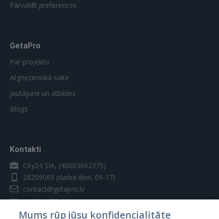
Pārvaldīt preferences
GetaPro
Par projektu
Atgriezeniskā saite
Jautājumi un atbildes
Blogs
Kontakti
City24 SIA, (40003692375)
28259069
(darba dien. 09-17)
contact@getapro.lv
Mums rūp jūsu konfidencialitāte