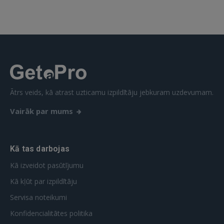
Aizmirsāt paroli?
Atcerēties?
FACEBOOK
GOOGLE
Ātrs veids, kā atrast uzticamu izpildītāju jebkuram uzdevumam.
 Sign in with Apple
Vairāk par mums
Vēl neesat reģistrējies?
Kā tas darbojas
REĢISTRĀCIJA
Kā izveidot pasūtījumu
Kā kļūt par izpildītāju
Servisa noteikumi
Konfidencialitātes politika