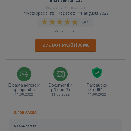
Bija vietnē: Pirms 2 mēn.
Privāts speciālists · Reģistrēts: 11 augusts 2022
5,0 / 5
Vērtējumi: 21
IZVEIDOT PASŪTĪJUMU
E-pasta adrese ir
Dokumenti ir
Pārbaudīts
apstiprināta
pārbaudīti
izpildītājs
11.08.2022
11.08.2022
11.08.2022
INFORMĀCIJA
ATSAUKSMES