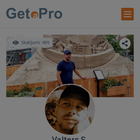
Skatījumi: 489
Valters S.