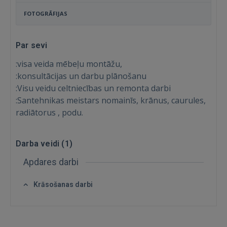
FOTOGRĀFIJAS
Par sevi
:visa veida mēbeļu montāžu,
:konsultācijas un darbu plānošanu
:Visu veidu celtniecības un remonta darbi
:Santehnikas meistars nomainīs, krānus, caurules,
radiātorus , podu.
Ienākt
Darba veidi (
1
)
Apdares darbi
Krāsošanas darbi
IENĀKT