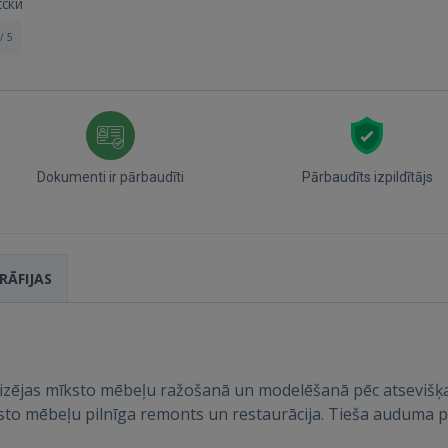
сски
/ 5
Dokumenti ir pārbaudīti
Pārbaudīts izpildītājs
Ienākt
RĀFIJAS
zējas mīksto mēbeļu ražošanā un modelēšanā pēc atsevišķa 
IENĀKT
sto mēbeļu pilnīga remonts un restaurācija. Tieša auduma p