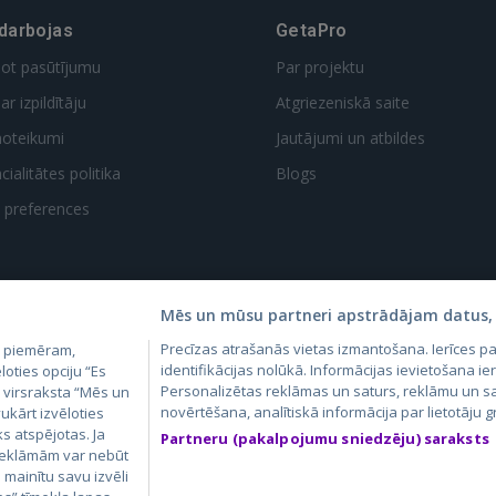
 darbojas
GetaPro
dot pasūtījumu
Par projektu
ar izpildītāju
Atgriezeniskā saite
noteikumi
Jautājumi un atbildes
ialitātes politika
Blogs
t preferences
Mēs un mūsu partneri apstrādājam datus, 
Precīzas atrašanās vietas izmantošana. Ierīces 
, piemēram,
4.lv
GetaPro.lv
Skelbiu.lt
Aruodas.lt
Kain
identifikācijas nolūkā. Informācijas ievietošana ier
loties opciju “Es
24.ee
GetaPro.ee
Autoplius.lt
CVbankas.lt
Pas
Personalizētas reklāmas un saturs, reklāmu un sa
m virsraksta “Mēs un
novērtēšana, analītiskā informācija par lietotāju
ukārt izvēloties
ks atspējotas. Ja
Partneru (pakalpojumu sniedzēju) saraksts
 reklāmām var nebūt
ā mainītu savu izvēli