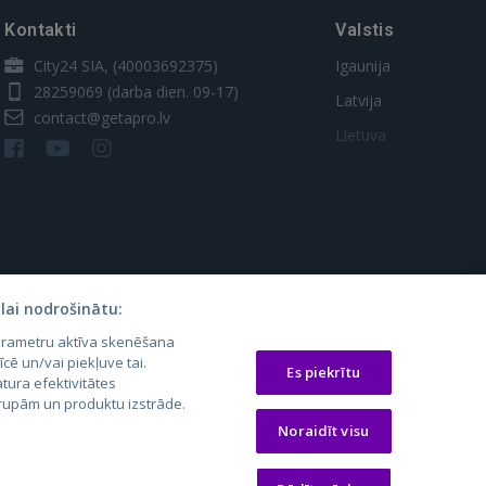
Kontakti
Valstis
City24 SIA, (40003692375)
Igaunija
28259069
(darba dien. 09-17)
Latvija
contact@getapro.lv
Lietuva
lai nodrošinātu:
parametru aktīva skenēšana
os.lt
auto24.ee
Osta.ee
īcē un/vai piekļuve tai.
Es piekrītu
laugos.lt
KV.ee
KuldneBörs.ee
tura efektivitātes
 grupām un produktu izstrāde.
Noraidīt visu