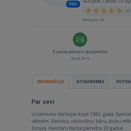
English, Latviski, По-ру
PRO
4,9 
Vērtējumi: 88
E-pasta adrese ir apstiprināta
28.02.2018
INFORMĀCIJA
ATSAUKSMES
FOTOG
Par sevi
Uzņēmums darbojas kopš 1982. gada. Speciali
vēlmēm. Viesnīcu, restorānu, bāru, klubu mīk
Eiropā, meistaru darba pieredze 20 gadus.