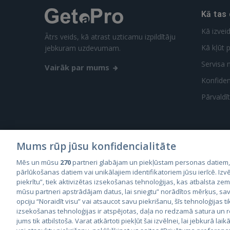
Kā tas
Kā izvei
Ātrs veids, kā atrast uzticamu izpildītāju
Kā kļūt p
jebkuram uzdevumam.
Servisa 
Vairāk par mums
Konfidenc
Pārvaldī
Mums rūp jūsu konfidencialitāte
Mēs un mūsu
270
partneri glabājam un piekļūstam personas datiem
City2
pārlūkošanas datiem vai unikālajiem identifikatoriem jūsu ierīcē. Izvē
City
piekrītu”, tiek aktivizētas izsekošanas tehnoloģijas, kas atbalsta ze
mūsu partneri apstrādājam datus, lai sniegtu” norādītos mērķus, sav
opciju “Noraidīt visu” vai atsaucot savu piekrišanu, šīs tehnoloģijas ti
izsekošanas tehnoloģijas ir atspējotas, daļa no redzamā satura un
jums tik atbilstoša. Varat atkārtoti piekļūt šai izvēlnei, lai jebkurā laik