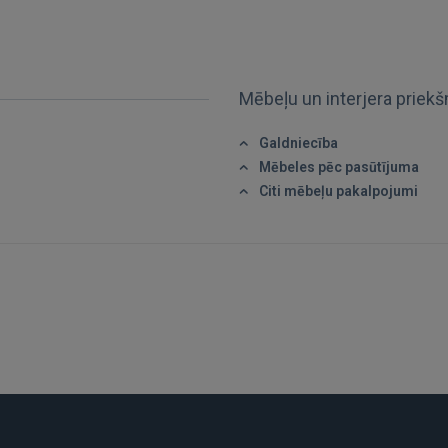
Aizmirsāt paroli?
Atcerēties?
FACEBOOK
Mēbeļu un interjera priek
GOOGLE
Galdniecība
Mēbeles pēc pasūtījuma
 Sign in with Apple
Citi mēbeļu pakalpojumi
Vēl neesat reģistrējies?
REĢISTRĀCIJA