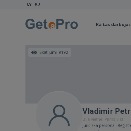
LV
RU
Kā tas darbojas
Skatījumi: 9192
Vladimir Pet
Bija vietnē: Pirms 8 st.
Juridiska persona · Reģist