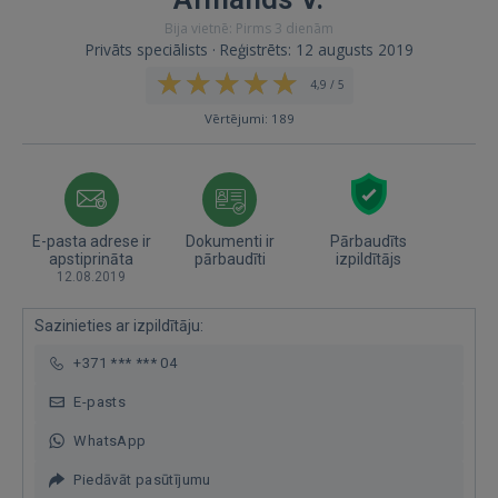
Bija vietnē: Pirms 3 dienām
Privāts speciālists · Reģistrēts: 12 augusts 2019
4,9 / 5
Vērtējumi: 189
E-pasta adrese ir
Dokumenti ir
Pārbaudīts
apstiprināta
pārbaudīti
izpildītājs
12.08.2019
Sazinieties ar izpildītāju:
+371 *** *** 04
E-pasts
WhatsApp
Piedāvāt pasūtījumu