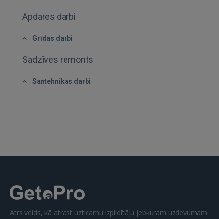
Apdares darbi
Grīdas darbi
Sadzīves remonts
IENĀKT
Santehnikas darbi
Aizmirsāt paroli?
Atcerēties?
FACEBOOK
GOOGLE
 Sign in with Apple
Vēl neesat reģistrējies?
Ātrs veids, kā atrast uzticamu izpildītāju jebkuram uzdevumam.
REĢISTRĀCIJA