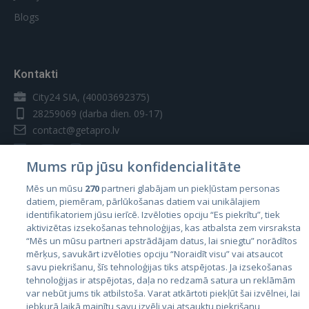
Blogs
Kontakti
City24 SIA, (40003692375)
28259069
(darba dien. 09-17)
contact@getapro.lv
Mums rūp jūsu konfidencialitāte
Mēs un mūsu
270
partneri glabājam un piekļūstam personas
datiem, piemēram, pārlūkošanas datiem vai unikālajiem
Valstis
identifikatoriem jūsu ierīcē. Izvēloties opciju “Es piekrītu”, tiek
aktivizētas izsekošanas tehnoloģijas, kas atbalsta zem virsraksta
Igaunija
“Mēs un mūsu partneri apstrādājam datus, lai sniegtu” norādītos
Latvija
mērķus, savukārt izvēloties opciju “Noraidīt visu” vai atsaucot
savu piekrišanu, šīs tehnoloģijas tiks atspējotas. Ja izsekošanas
Lietuva
tehnoloģijas ir atspējotas, daļa no redzamā satura un reklāmām
var nebūt jums tik atbilstoša. Varat atkārtoti piekļūt šai izvēlnei, lai
jebkurā laikā mainītu savu izvēli vai atsauktu piekrišanu,