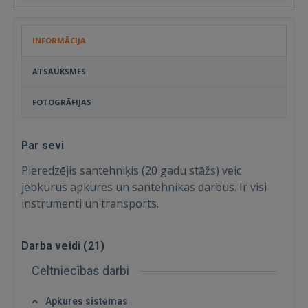
INFORMĀCIJA
ATSAUKSMES
FOTOGRĀFIJAS
Par sevi
Pieredzējis santehniķis (20 gadu stāžs) veic
jebkurus apkures un santehnikas darbus. Ir visi
instrumenti un transports.
Darba veidi (
21
)
Celtniecības darbi
Ienākt
Apkures sistēmas