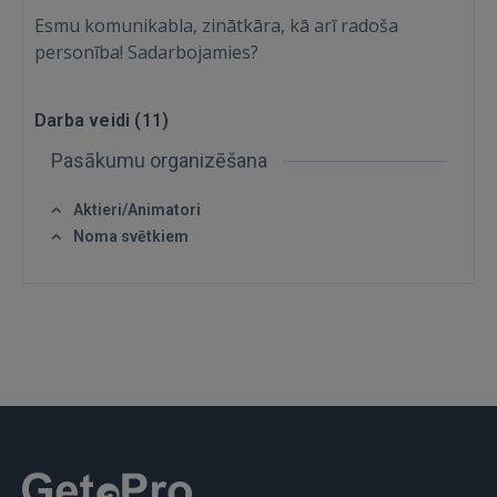
Esmu komunikabla, zinātkāra, kā arī radoša
FACEBOOK
personība! Sadarbojamies?
GOOGLE
Darba veidi (
11
)
Pasākumu organizēšana
 Sign in with Apple
Aktieri/Animatori
Vēl neesat reģistrējies?
Noma svētkiem
REĢISTRĀCIJA