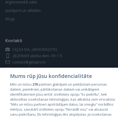
Atgriezeniskā saite
Jautājumi un atbildes
Blogs
Kontakti
City24 SIA, (40003692375)
28259069
(darba dien. 09-17)
contact@getapro.lv
Mums rūp jūsu konfidencialitāte
Mēs un mūsu
270
partneri glabājam un piekļūstam personas
datiem, piemēram, pārlūkošanas datiem vai unikālajiem
Valstis
identifikatoriem jūsu ierīcē. Izvēloties opciju “Es piekrītu”, tiek
aktivizētas izsekošanas tehnoloģijas, kas atbalsta zem virsraksta
Igaunija
“Mēs un mūsu partneri apstrādājam datus, lai sniegtu” norādītos
Latvija
mērķus, savukārt izvēloties opciju “Noraidīt visu” vai atsaucot
savu piekrišanu, šīs tehnoloģijas tiks atspējotas. Ja izsekošanas
Lietuva