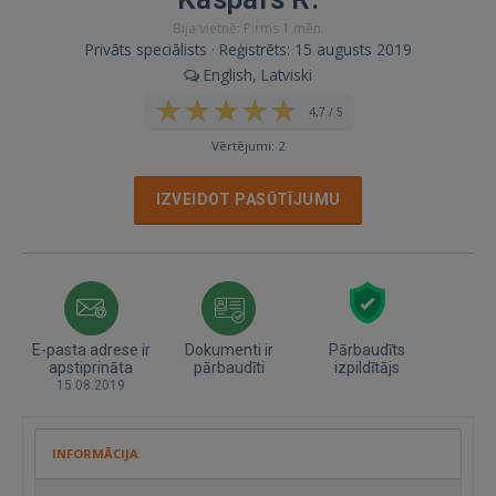
Bija vietnē: Pirms 1 mēn.
Privāts speciālists · Reģistrēts: 15 augusts 2019
English, Latviski
4,7 / 5
Vērtējumi: 2
IZVEIDOT PASŪTĪJUMU
E-pasta adrese ir
Dokumenti ir
Pārbaudīts
apstiprināta
pārbaudīti
izpildītājs
15.08.2019
INFORMĀCIJA