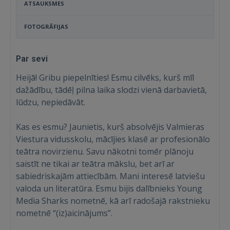
ATSAUKSMES
FOTOGRĀFIJAS
Par sevi
Heijā! Gribu piepelnīties! Esmu cilvēks, kurš mīl
dažādību, tādēļ pilna laika slodzi vienā darbavietā,
lūdzu, nepiedāvāt.
Kas es esmu? Jaunietis, kurš absolvējis Valmieras
Viestura vidusskolu, mācījies klasē ar profesionālo
teātra novirzienu. Savu nākotni tomēr plānoju
saistīt ne tikai ar teātra mākslu, bet arī ar
sabiedriskajām attiecībām. Mani interesē latviešu
valoda un literatūra. Esmu bijis dalībnieks Young
Media Sharks nometnē, kā arī radošajā rakstnieku
nometnē “(iz)aicinājums”.