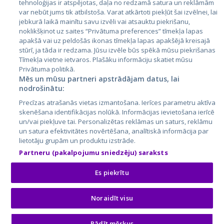
tehnoloģijas ir atspējotas, daļa no redzamā satura un reklāmām
var nebūt jums tik atbilstoša. Varat atkārtoti piekļūt šai izvēlnei, lai
jebkurā laikā mainītu savu izvēli vai atsauktu piekrišanu,
noklikšķinot uz saites “Privātuma preferences” tīmekļa lapas
apakšā vai uz peldošās ikonas tīmekļa lapas apakšējā kreisajā
stūrī, ja tāda ir redzama. Jūsu izvēle būs spēkā mūsu piekrišanas
Tīmekļa vietne ietvaros. Plašāku informāciju skatiet mūsu
Privātuma politikā.
Mēs un mūsu partneri apstrādājam datus, lai
nodrošinātu:
City24.lv
CVbankas.lt
Precīzas atrašanās vietas izmantošana. Ierīces parametru aktīva
City24.ee
Kainos.lt
skenēšana identifikācijas nolūkā. Informācijas ievietošana ierīcē
GetaPro.lv
Paslaugos.lt
un/vai piekļuve tai. Personalizētas reklāmas un saturs, reklāmu
GetaPro.ee
auto24.ee
un satura efektivitātes novērtēšana, analītiskā informācija par
lietotāju grupām un produktu izstrāde.
Skelbiu.lt
KV.ee
Partneru (pakalpojumu sniedzēju) saraksts
Autoplius.lt
Osta.ee
Aruodas.lt
KuldneBörs.ee
Es piekrītu
Noraidīt visu
© 2026 GetaPro. Visas tiesības aizsargātas.
Rādīt mērķus