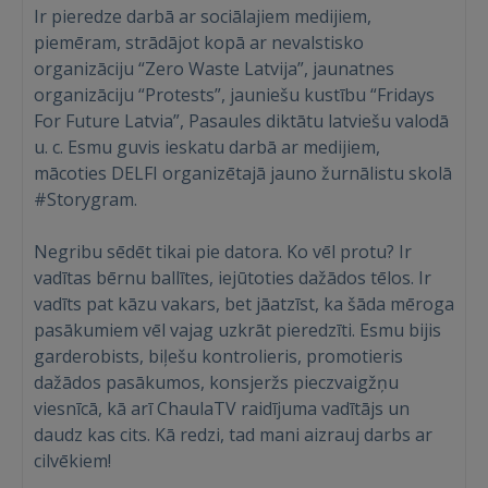
Ir pieredze darbā ar sociālajiem medijiem,
piemēram, strādājot kopā ar nevalstisko
organizāciju “Zero Waste Latvija”, jaunatnes
organizāciju “Protests”, jauniešu kustību “Fridays
For Future Latvia”, Pasaules diktātu latviešu valodā
u. c. Esmu guvis ieskatu darbā ar medijiem,
mācoties DELFI organizētajā jauno žurnālistu skolā
#Storygram.
Ienākt
Negribu sēdēt tikai pie datora. Ko vēl protu? Ir
vadītas bērnu ballītes, iejūtoties dažādos tēlos. Ir
vadīts pat kāzu vakars, bet jāatzīst, ka šāda mēroga
pasākumiem vēl vajag uzkrāt pieredzīti. Esmu bijis
garderobists, biļešu kontrolieris, promotieris
dažādos pasākumos, konsjeržs pieczvaigžņu
IENĀKT
viesnīcā, kā arī ChaulaTV raidījuma vadītājs un
daudz kas cits. Kā redzi, tad mani aizrauj darbs ar
Aizmirsāt paroli?
Atcerēties?
cilvēkiem!