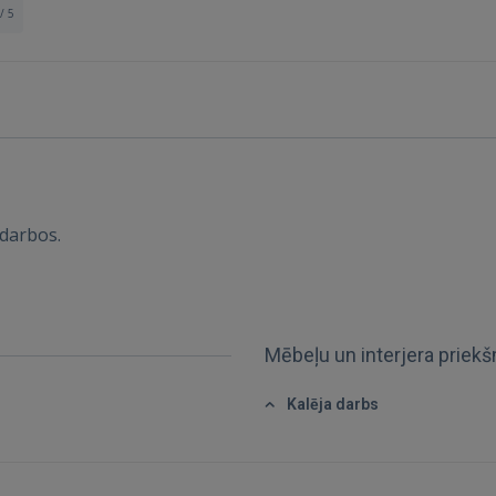
/ 5
Ienākt
darbos.
IENĀKT
Aizmirsāt paroli?
Atcerēties?
Mēbeļu un interjera priek
FACEBOOK
Kalēja darbs
GOOGLE