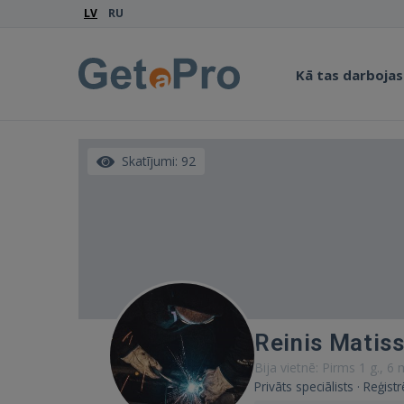
LV
RU
Kā tas darbojas
Skatījumi: 92
Reinis Matis
Bija vietnē: Pirms 1 g., 6
Privāts speciālists · Reģis