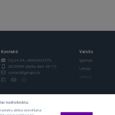
Kontakti
Valstis
City24 SIA, (40003692375)
Igaunija
28259069
(darba dien. 09-17)
Latvija
contact@getapro.lv
Lietuva
lai nodrošinātu:
parametru aktīva skenēšana