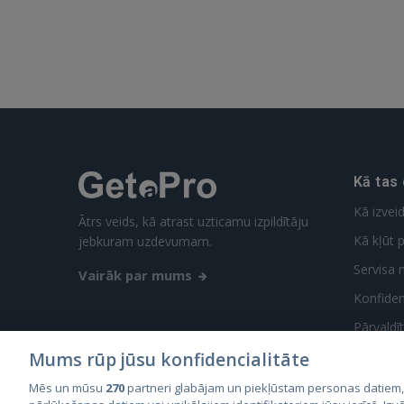
Kā tas
Kā izvei
Ātrs veids, kā atrast uzticamu izpildītāju
Kā kļūt p
jebkuram uzdevumam.
Servisa 
Vairāk par mums
Konfidenc
Pārvaldī
Mums rūp jūsu konfidencialitāte
Mēs un mūsu
270
partneri glabājam un piekļūstam personas datiem