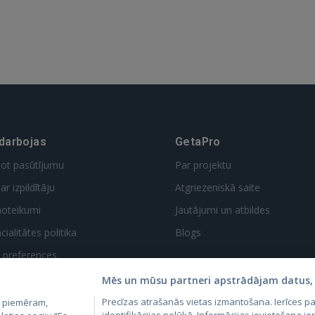
 Sign in with Apple
Vēl neesat reģistrējies?
REĢISTRĀCIJA
 darbojas
GetaPro
dot pasūtījumu
Par projektu
ar izpildītāju
Atgriezeniskā saite
noteikumi
Jautājumi un atbildes
ialitātes politika
Blogs
t preferences
Mēs un mūsu partneri apstrādājam datus, 
Precīzas atrašanās vietas izmantošana. Ierīces 
, piemēram,