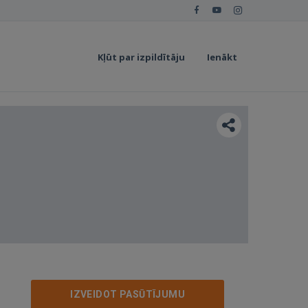
Kļūt par izpildītāju
Ienākt
IZVEIDOT PASŪTĪJUMU