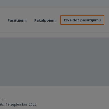
Izveidot pasūtījumu
Pasūtījumi
Pakalpojumi
s
 mēn.
trēts: 19 septembris 2022